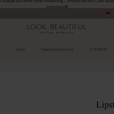
% Rabatt auf deine erste Bestellung – einfach für den Look-Beau
anmelden🎁
Haare
Nahrungsergänzung
SOMMER
überspringen
Lips