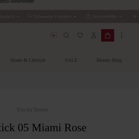
tiful-Newsletter
Deutsch
Fr
Schweizer Franken
Service/Hilfe
Du hast 0 Produkte auf dem
Warenkorb enth
Home & Lifestyle
SALE
Beauty-Blog
Eco by Sonya
tick 05 Miami Rose