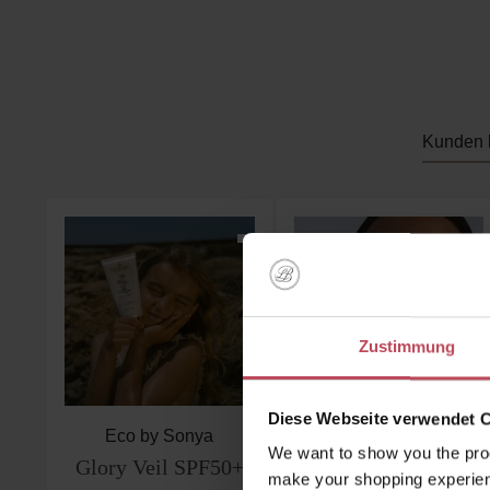
Kunden 
Produktgalerie überspringen
Zustimmung
Diese Webseite verwendet 
Eco by Sonya
Eco by Sonya
We want to show you the prod
Glory Veil SPF50+
Glory Lips
make your shopping experien