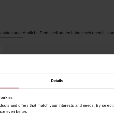
kauften auch
Ähnliche Produkte
Kunden haben sich ebenfalls a
Details
Cookies
ucts and offers that match your interests and needs. By selectin
ce even better.