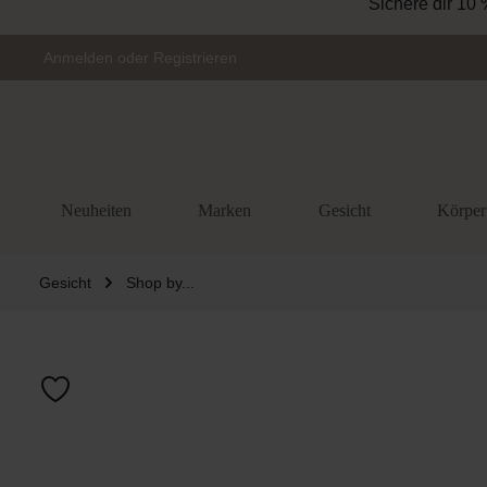
Sichere dir 10 
Zur Hauptnavigation springen
Anmelden
oder
Registrieren
Neuheiten
Marken
Gesicht
Körper
Gesicht
Shop by...
Bildergalerie 