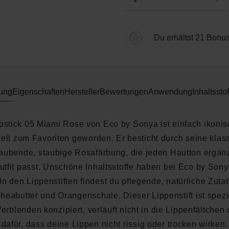
Du erhältst 21 Bonus
ung
Eigenschaften
Hersteller
Bewertungen
Anwendung
Inhaltsstof
pstick 05 Miami Rose von Eco by Sonya ist einfach ikoni
ell zum Favoriten geworden. Er besticht durch seine klas
aubende, staubige Rosafärbung, die jeden Hautton ergänz
tfit passt. Unschöne Inhaltsstoffe haben bei Eco by Son
 In den Lippenstiften findest du pflegende, natürliche Zuta
heabutter und Orangenschale. Dieser Lippenstift ist spezie
erblenden konzipiert, verläuft nicht in die Lippenfältchen
dafür, dass deine Lippen nicht rissig oder trocken wirken.