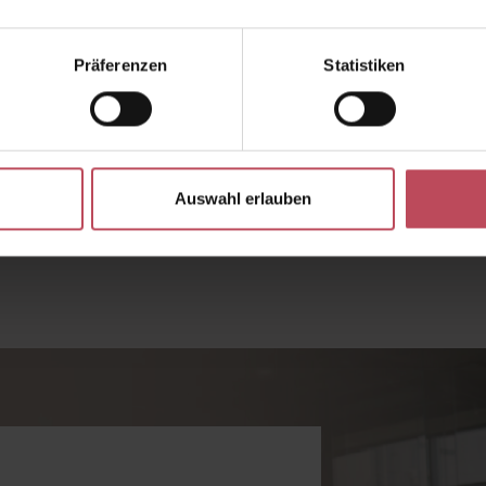
Präferenzen
Statistiken
Gib den gewünschten Wert ein oder benutz
Auswahl erlauben