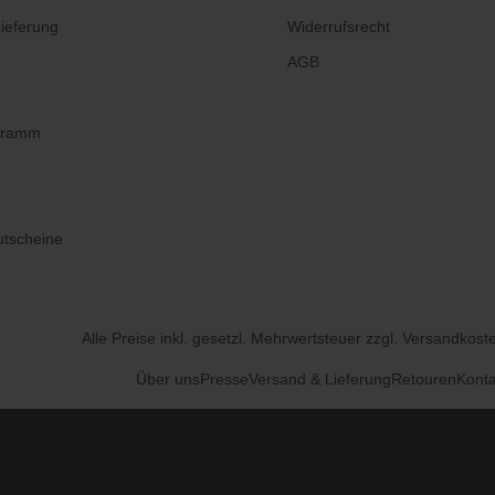
ieferung
Widerrufsrecht
AGB
gramm
tscheine
Alle Preise inkl. gesetzl. Mehrwertsteuer zzgl.
Versandkost
Über uns
Presse
Versand & Lieferung
Retouren
Konta