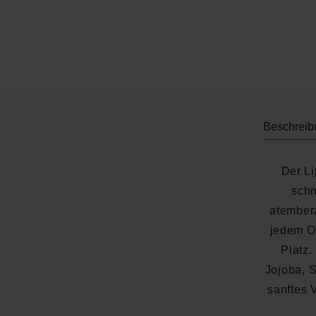
Beschreib
Der Li
schn
atember
jedem Ou
Platz.
Jojoba, S
sanftes V