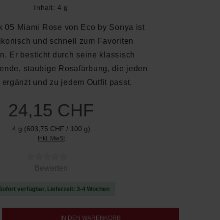
Inhalt:
4 g
ck 05 Miami Rose von Eco by Sonya ist
ikonisch und schnell zum Favoriten
. Er besticht durch seine klassisch
nde, staubige Rosafärbung, die jeden
 ergänzt und zu jedem Outfit passt.
24,15 CHF
4 g
(603,75 CHF / 100 g)
Inkl. MwSt
 von 0 von 5 Sternen
Bewerten
Sofort verfügbar, Lieferzeit: 3-4 Wochen
b den gewünschten Wert ein oder benutze d
IN DEN WARENKORB