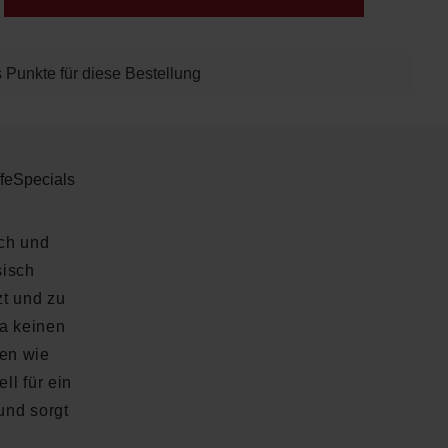
 Punkte für diese Bestellung
fe
Specials
sch und
sisch
t und zu
ya keinen
ten wie
ll für ein
 und sorgt