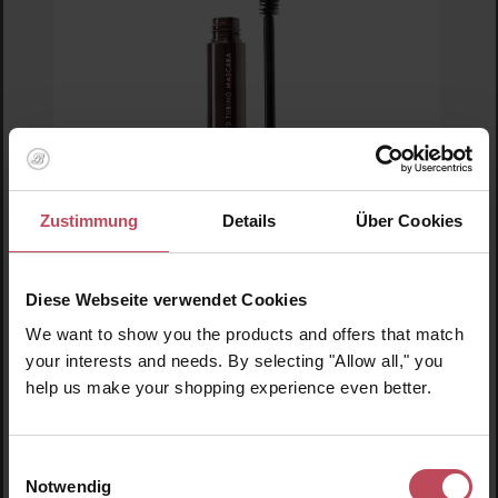
Zustimmung
Details
Über Cookies
Diese Webseite verwendet Cookies
Blinc
Amplified Tubing Mascara Black
We want to show you the products and offers that match
your interests and needs. By selecting "Allow all," you
help us make your shopping experience even better.
Wasserfeste Mascara
9 ml
(341,67 CHF / 100 ml)
Einwilligungsauswahl
30,75 CHF
Regulärer Preis:
Notwendig