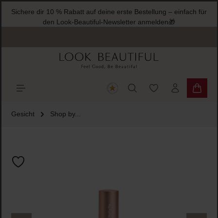
Sichere dir 10 % Rabatt auf deine erste Bestellung – einfach für
halt springen
den Look-Beautiful-Newsletter anmelden🎁
Du hast 0 Produkte
Warenk
Gesicht
Shop by...
Bildergalerie überspringen