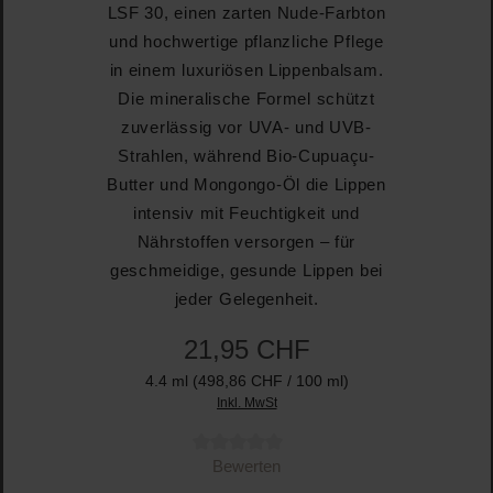
LSF 30, einen zarten Nude-Farbton
und hochwertige pflanzliche Pflege
in einem luxuriösen Lippenbalsam.
Die mineralische Formel schützt
zuverlässig vor UVA- und UVB-
Strahlen, während Bio-Cupuaçu-
Butter und Mongongo-Öl die Lippen
intensiv mit Feuchtigkeit und
Nährstoffen versorgen – für
geschmeidige, gesunde Lippen bei
jeder Gelegenheit.
21,95 CHF
4.4 ml
(498,86 CHF / 100 ml)
Inkl. MwSt
Durchschnittliche Bewertung von 0 von 5 Sternen
Bewerten