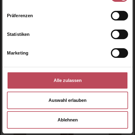
Inkl. MwSt
Produkt Anzahl: Gib den gewünschten Wert ein o
Pro
Präferenzen
Statistiken
Produktgalerie überspringen
Ähnliche Produkte
Marketing
Neu
N
N
Alle zulassen
Auswahl erlauben
Ablehnen