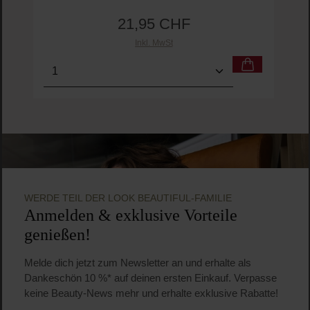
21,95 CHF
Regulärer Preis:
Inkl. MwSt
Produkt Anzahl: Gib den gewünschten Wert ein o
Pro
WERDE TEIL DER LOOK BEAUTIFUL-FAMILIE
Anmelden & exklusive Vorteile
genießen!
Melde dich jetzt zum Newsletter an und erhalte als
Dankeschön 10 %* auf deinen ersten Einkauf. Verpasse
keine Beauty-News mehr und erhalte exklusive Rabatte!