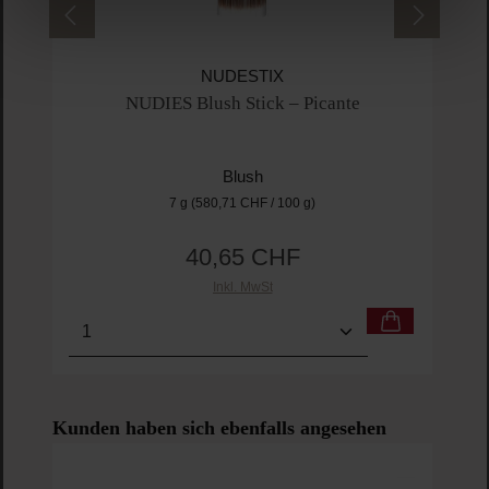
NUDESTIX
NUDIES Blush Stick – Picante
Blush
7 g
(580,71 CHF / 100 g)
40,65 CHF
Regulärer Preis:
Inkl. MwSt
Produkt Anzahl: Gib den gewünschten Wert ein o
Pro
Produktgalerie überspringen
Kunden haben sich ebenfalls angesehen