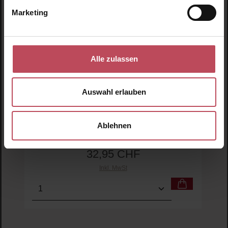
Marketing
Produktgalerie überspringen
Ähnliche Produkte
Alle zulassen
Auswahl erlauben
Ablehnen