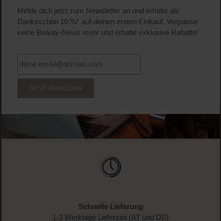
Inkl. MwSt
Produkt Anzahl: Gib den gewünschten Wert ein o
Pro
WERDE TEIL DER LOOK BEAUTIFUL-FAMILIE
Anmelden & exklusive Vorteile
genießen!
Melde dich jetzt zum Newsletter an und erhalte als
Dankeschön 10 %* auf deinen ersten Einkauf. Verpasse
keine Beauty-News mehr und erhalte exklusive Rabatte!