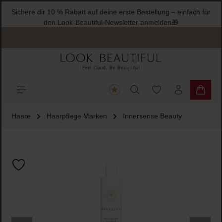
Sichere dir 10 % Rabatt auf deine erste Bestellung – einfach für
halt springen
den Look-Beautiful-Newsletter anmelden🎁
Du hast 0 Produkte
Warenk
Haare
Haarpflege Marken
Innersense Beauty
Bildergalerie überspringen