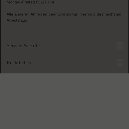
Sichere & einfache Bezahlung
Anfragezeiten:
Montag-Freitag 09-17 Uhr
Alle anderen Anfragen beantworten wir innerhalb des nächsten
Arbeitstags