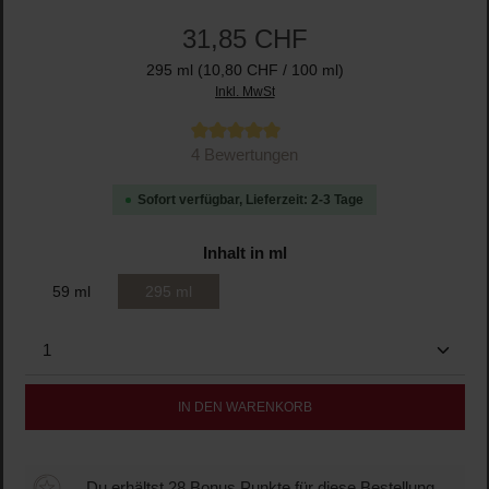
31,85 CHF
295 ml
(10,80 CHF / 100 ml)
Inkl. MwSt
Durchschnittliche Bewertung von 5 von 5 Sternen
4 Bewertungen
Sofort verfügbar, Lieferzeit: 2-3 Tage
auswählen
Inhalt in ml
59 ml
295 ml
Produkt Anzahl: Gib den gewünschten Wert ein oder b
IN DEN WARENKORB
Du erhältst 28 Bonus Punkte für diese Bestellung