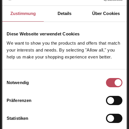
Zustimmung
Details
Über Cookies
Diese Webseite verwendet Cookies
We want to show you the products and offers that match
Durchschnittliche Bewertung von 5 von 5 
your interests and needs. By selecting "Allow all," you
Innersense Organic Beauty
help us make your shopping experience even better.
Hair Love Prep Spray 59ml
Einwilligungsauswahl
Pre-Styling Spray
Notwendig
198 ml
(16,09 CHF / 100 ml)
Varianten ab
14,25 CHF
Regulärer Preis:
Präferenzen
31,85 CHF
Inkl. MwSt
Statistiken
Produkt Anzahl: Gib den gewünschten Wert ein o
Pro