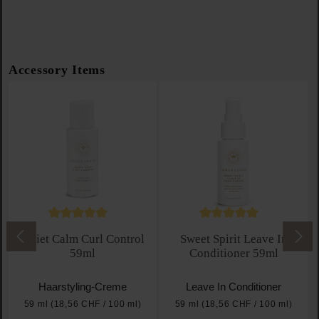
Produktgalerie überspringen
Accessory Items
Durchschnittliche Bewertung von 5 von 5 Sternen
Durchschnittliche Bewe
Quiet Calm Curl Control
Sweet Spirit Leave In
59ml
Conditioner 59ml
Haarstyling-Creme
Leave In Conditioner
59 ml
(18,56 CHF / 100 ml)
59 ml
(18,56 CHF / 100 ml)