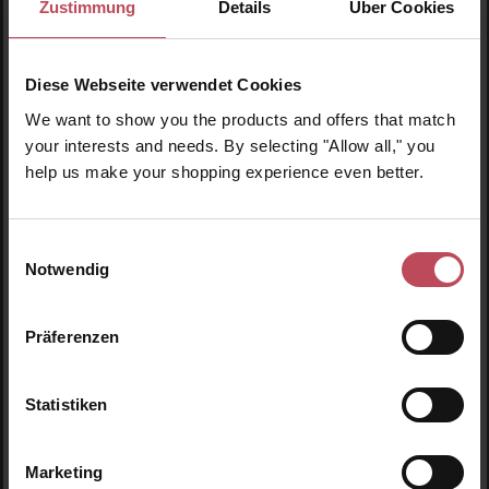
Zustimmung
Details
Über Cookies
Diese Webseite verwendet Cookies
We want to show you the products and offers that match
your interests and needs. By selecting "Allow all," you
help us make your shopping experience even better.
iunik
Calendula Complete Cleansing Oil Mini
Einwilligungsauswahl
Notwendig
Reinigungsöl
25 ml
(35,00 CHF / 100 ml)
Präferenzen
8,75 CHF
Regulärer Preis:
Inkl. MwSt
Statistiken
Produkt Anzahl: Gib den gewünschten Wert ein o
Pro
Marketing