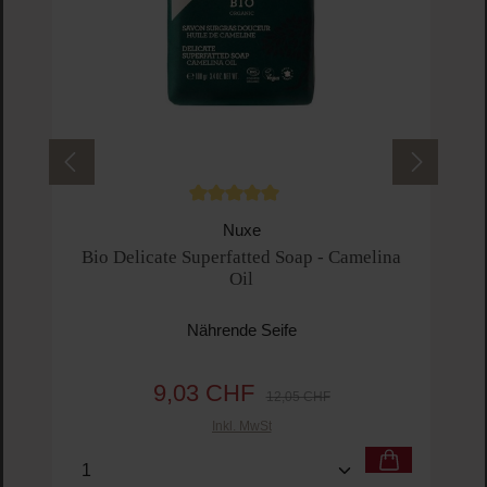
Durchschnittliche Bewertung von 5 von 5 
Nuxe
Bio Delicate Superfatted Soap - Camelina
Oil
Nährende Seife
9,03 CHF
Verkaufspreis:
Regulärer Preis:
12,05 CHF
Inkl. MwSt
Produkt Anzahl: Gib den gewünschten Wert ein o
Pro