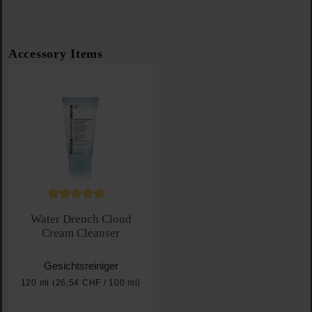
Produktgalerie überspringen
Accessory Items
Durchschnittliche Bewertung von 5 von 5 Sternen
Water Drench Cloud
Cream Cleanser
Gesichtsreiniger
120 ml
(26,54 CHF / 100 ml)