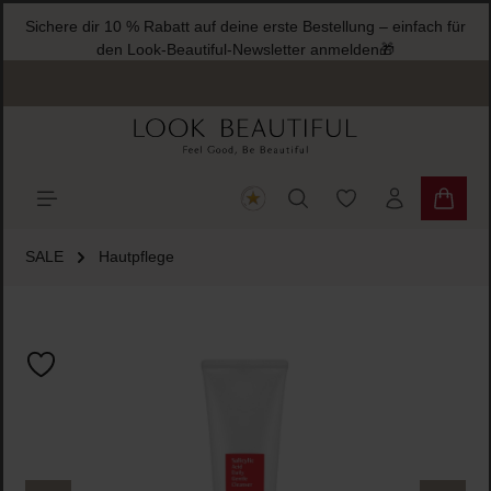
Sichere dir 10 % Rabatt auf deine erste Bestellung – einfach für
halt springen
den Look-Beautiful-Newsletter anmelden🎁
Du hast 0 Produkte
Warenk
SALE
Hautpflege
Bildergalerie überspringen