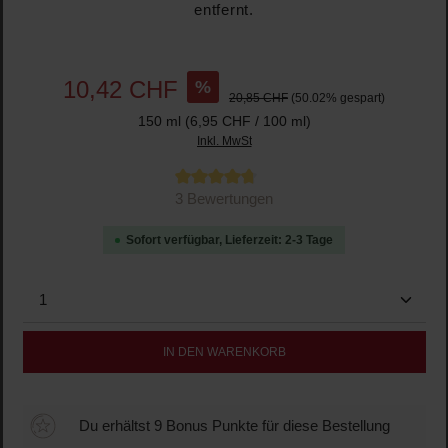
entfernt.
%
10,42 CHF
20,85 CHF
(50.02% gespart)
150 ml
(6,95 CHF / 100 ml)
Inkl. MwSt
Durchschnittliche Bewertung von 4.6 von 5 Sternen
3 Bewertungen
Sofort verfügbar, Lieferzeit: 2-3 Tage
Produkt Anzahl: Gib den gewünschten Wert ein oder b
IN DEN WARENKORB
Du erhältst 9 Bonus Punkte für diese Bestellung