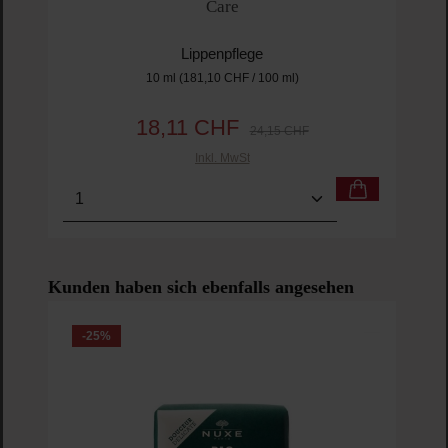
Care
Lippenpflege
10 ml
(181,10 CHF / 100 ml)
18,11 CHF
Verkaufspreis:
Regulärer Preis:
24,15 CHF
Inkl. MwSt
Produkt Anzahl: Gib den gewünschten Wert ein o
Pro
Produktgalerie überspringen
Kunden haben sich ebenfalls angesehen
-25
%
-2