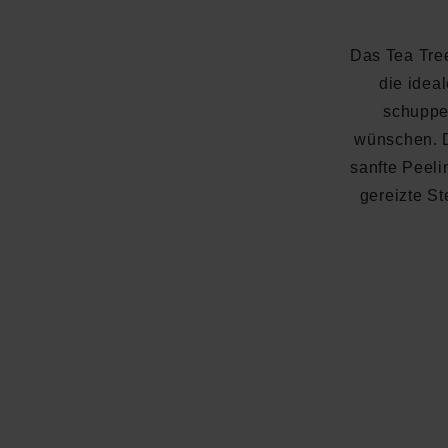
Das Tea Tre
die idea
schuppe
wünschen. 
sanfte Peeli
gereizte St
Durchschnittliche Bewertung