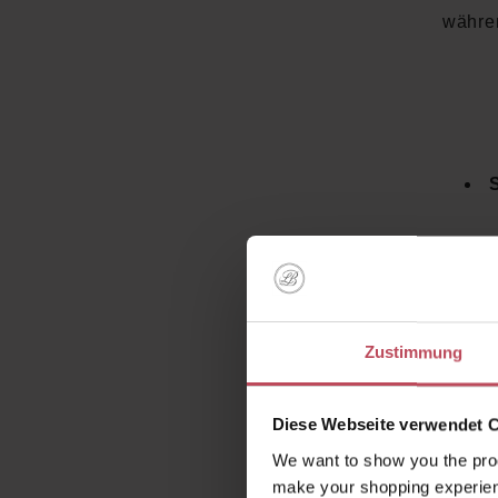
währ
S
Zustimmung
Diese Webseite verwendet 
Wie s
We want to show you the prod
Kopfhau
make your shopping experien
Formel r