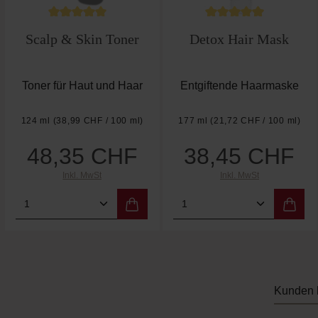
Durchschnittliche Bewertung von 5 von 5 Sterne
Durchschnittliche B
Scalp & Skin Toner
Detox Hair Mask
Toner für Haut und Haar
Entgiftende Haarmaske
124 ml
(38,99 CHF / 100 ml)
177 ml
(21,72 CHF / 100 ml)
48,35 CHF
38,45 CHF
Regulärer Preis:
Regulärer Preis:
Inkl. MwSt
Inkl. MwSt
Produkt Anzahl: Gib den gewünschten We
Produkt Anzahl: Gi
Kunden 