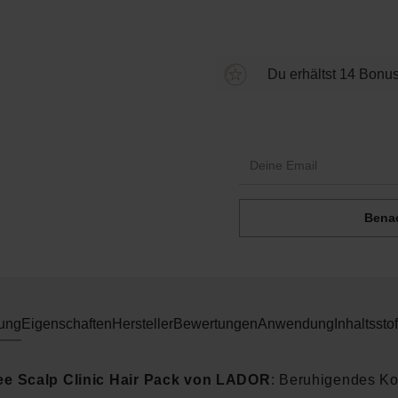
Du erhältst 14 Bonus
Benac
ung
Eigenschaften
Hersteller
Bewertungen
Anwendung
Inhaltsstof
ee Scalp Clinic Hair Pack von LADOR
: Beruhigendes Ko