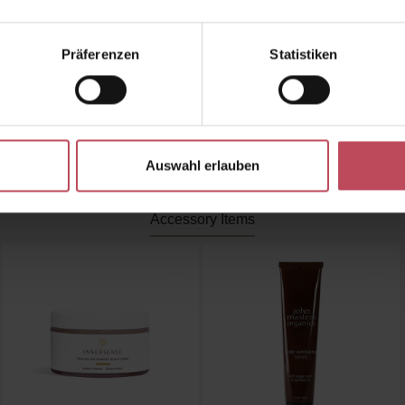
und kräftiges, schönes Haar.
Präferenzen
Statistiken
s Tea Tree Scalp Clinic Hair Pack von LADOR im Look 
ts Shop entdecken
und eine neue Dimension der Kopfha
erleben!
Auswahl erlauben
Accessory Items