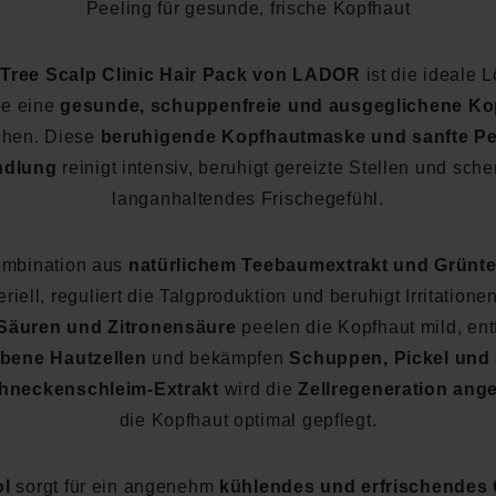
Peeling für gesunde, frische Kopfhaut
 Tree Scalp Clinic Hair Pack von LADOR
ist die ideale 
die eine
gesunde, schuppenfreie und ausgeglichene Ko
hen. Diese
beruhigende Kopfhautmaske und sanfte Pe
ndlung
reinigt intensiv, beruhigt gereizte Stellen und sche
langanhaltendes Frischegefühl.
ombination aus
natürlichem Teebaumextrakt und Grünt
eriell, reguliert die Talgproduktion und beruhigt Irritatione
äuren und Zitronensäure
peelen die Kopfhaut mild, ent
bene Hautzellen
und bekämpfen
Schuppen, Pickel und 
hneckenschleim-Extrakt
wird die
Zellregeneration ang
die Kopfhaut optimal gepflegt.
ol
sorgt für ein angenehm
kühlendes und erfrischendes 