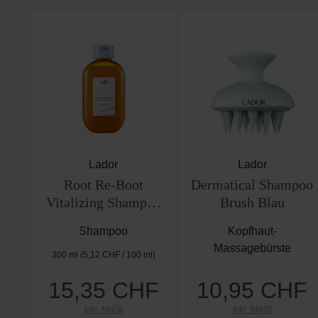
Produktgalerie überspringen
Lador
Lador
Root Re-Boot
Dermatical Shampoo
Vitalizing Shampoo
Brush Blau
(Propolis & Citron)
Shampoo
Kopfhaut-
Massagebürste
300 ml
(5,12 CHF / 100 ml)
15,35 CHF
10,95 CHF
Regulärer Preis:
Regulärer Preis:
Inkl. MwSt
Inkl. MwSt