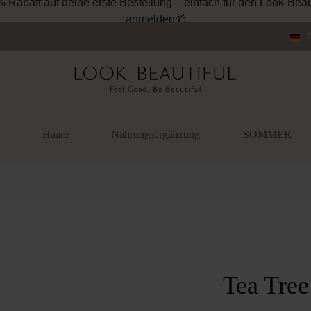
% Rabatt auf deine erste Bestellung – einfach für den Look-Beau
anmelden🎁
Haare
Nahrungsergänzung
SOMMER
überspringen
Tea Tree