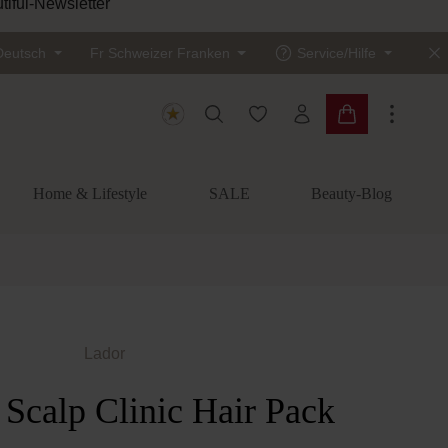
tiful-Newsletter
Deutsch
Fr
Schweizer Franken
Service/Hilfe
Du hast 0 Produkte auf dem
Warenkorb enth
Home & Lifestyle
SALE
Beauty-Blog
Lador
 Scalp Clinic Hair Pack