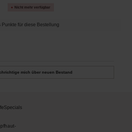
Nicht mehr verfügbar
 Punkte für diese Bestellung
Deine Email
hrichtige mich über neuen Bestand
fe
Specials
pfhaut-