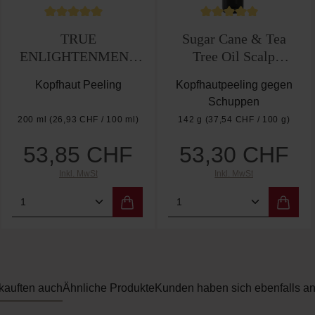
n
ewertung von 5 von 5 Sternen
Durchschnittliche Bewertung von 5 von 5 Sternen
Durchschnittliche Be
TRUE
Sugar Cane & Tea
ENLIGHTENMENT
Tree Oil Scalp
Scalp Scrub Kopfhaut
Exfoliating Scrub
Kopfhaut Peeling
Kopfhautpeeling gegen
Peeling
Schuppen
200 ml
(26,93 CHF / 100 ml)
142 g
(37,54 CHF / 100 g)
53,85 CHF
53,30 CHF
Regulärer Preis:
Regulärer Preis:
Inkl. MwSt
Inkl. MwSt
rt ein oder benutze die Schaltflächen um 
b den gewünschten Wert ein oder benutze d
Produkt Anzahl: Gib den gewünschten Wer
Produkt Anzahl: Gi
kauften auch
Ähnliche Produkte
Kunden haben sich ebenfalls a