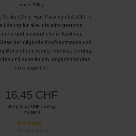
Inhalt:
200 g
e Scalp Clinic Hair Pack von LADOR ist
le Lösung für alle, die eine gesunde,
nfreie und ausgeglichene Kopfhaut
Diese beruhigende Kopfhautmaske und
ng-Behandlung reinigt intensiv, beruhigt
ellen und schenkt ein langanhaltendes
Frischegefühl.
16,45 CHF
200 g
(8,23 CHF / 100 g)
Inkl. MwSt
 von 5 von 5 Sternen
2 Bewertungen