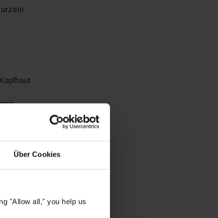
urzeln
 Kopfhaut
ntee
utklima
rakt
igung
Über Cookies
ch die
g "Allow all," you help us
novative
 Kopfhaut