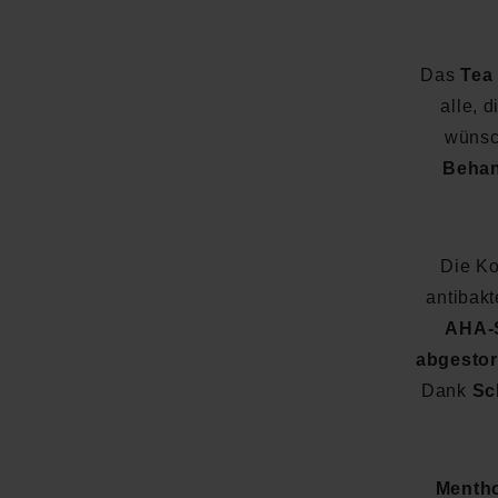
Das
Tea
alle, 
wünsc
Beha
Die K
antibakt
AHA-S
abgestor
Dank
Sc
Menth