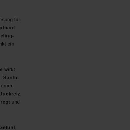
Lösung für
pfhaut
eling-
nkt ein
ee
wirkt
n.
Sanfte
fernen
Juckreiz
.
eregt
und
Gefühl
,