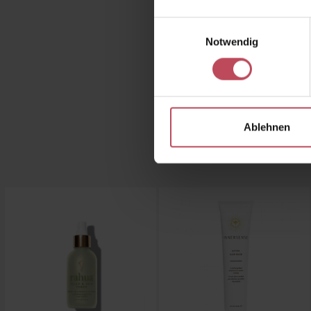
Einwilligungsauswahl
Notwendig
Jetzt da
Produc
Ablehnen
Produktgalerie überspringen