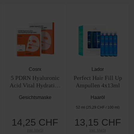
Cosrx
Lador
5 PDRN Hyaluronic
Perfect Hair Fill Up
Acid Vital Hydrating
Ampullen 4x13ml
Hydrogel Mask
Gesichtsmaske
Haaröl
52 ml
(25,29 CHF / 100 ml)
14,25 CHF
13,15 CHF
Regulärer Preis:
Regulärer Preis:
Inkl. MwSt
Inkl. MwSt