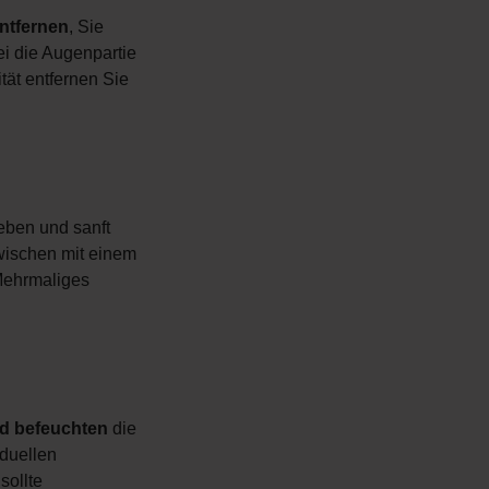
ntfernen
, Sie
i die Augenpartie
tät entfernen Sie
eben und sanft
ischen mit einem
Mehrmaliges
d befeuchten
die
iduellen
sollte