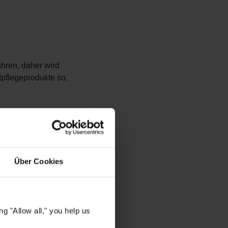
ähren, daher wird
pflegeprodukte so,
ensives
n. Achten Sie
Über Cookies
 bis 11 Uhr
g "Allow all," you help us