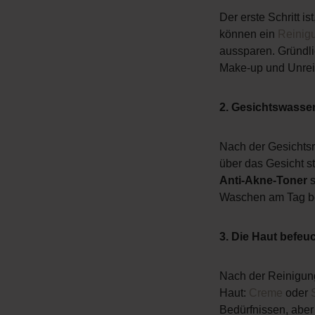
Der erste Schritt ist
können ein
Reinig
aussparen. Gründli
Make-up und Unrein
2. Gesichtswasse
Nach der Gesichts
über das Gesicht s
Anti-Akne-Toner
s
Waschen am Tag bee
3. Die Haut befeu
Nach der Reinigun
Haut:
Creme
oder
Bedürfnissen, aber 