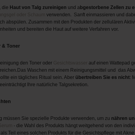
, die
Haut von Talg zu
reinigen
und a
bgestorbene Zellen zu e
ungsgel oder Schaum
verwenden.
Sanft einmassieren und dabe
ch abspülen. Zusammen mit den Produkten der zellulären Aktivi
heiten und bereiten die Haut auf weitere Verfahren vor.
r & Toner
reinigung den Toner oder
Gesichtswasser
auf einen Wattepad g
treichen.Das Waschen mit einem Reinigungsmittel und
das Abw
ollte ein tägliches Ritual sein. Aber
übertreiben Sie es nicht
: 
inträchtigt Ihre natürliche Talgsekretion.
chten
g müssen Sie spezielle Produkte verwenden, um zu
nähren un
Serum
- die Wahl des Produkts hängt weitgehend von den indiv
als Teil eines solchen Produkts für die Gesichtspflege mit Akne 