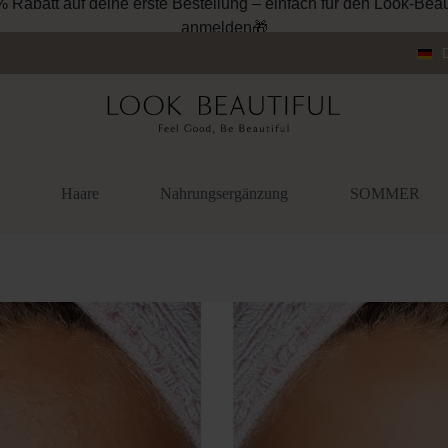
% Rabatt auf deine erste Bestellung – einfach für den Look-Beau
anmelden🎁
Haare
Nahrungsergänzung
SOMMER