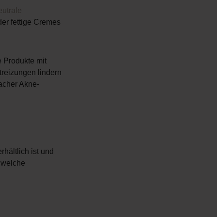
utrale
der fettige Cremes
e Produkte mit
eizungen lindern
facher Akne-
hältlich ist und
 welche