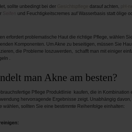
et, sollte unbedingt bei der
Gesichtspflege
darauf achten,
pH-ne
r
Seifen
und Feuchtigkeitscremes auf Wasserbasis statt ölige o
en erfordert problematische Haut die richtige Pflege, wählen Si
den Komponenten. Um Akne zu beseitigen, müssen Sie Hautr
zieren, die Probleme loszuwerden,
schafft man mit einiger ein
eln .
ndelt man Akne am besten?
rauchsfertige Pflege Produktlinie kaufen, die in Kombination er
 Anwendung hervorragende Ergebnisse zeigt. Unabhängig davon,
 wählen, sollten Sie eine bestimmte Reihenfolge einhalten:
 reinigen: