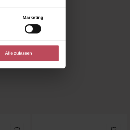
ieren und bei der
E
können helfen,
Marketing
osäuren
, die für die
rtlich sind,
Alle zulassen