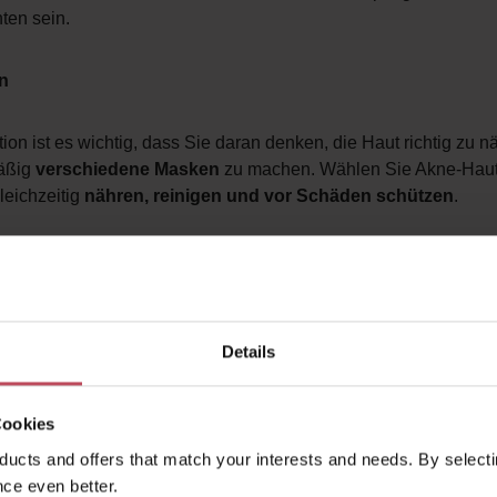
ten sein.
en
on ist es wichtig, dass Sie daran denken, die Haut richtig zu n
äßig
verschiedene Masken
zu machen. Wählen Sie Akne-Haut
leichzeitig
nähren, reinigen und vor Schäden schützen
.
emes mit SPF
und versorgen Sie Ihre Haut mit Feuchtigkeit . Int
t induziert eine Entzündung der Haut und erhöht die Talgsekretio
Details
PF-Tagescremes
in Ihre tägliche Routine einbeziehen und sich
ch 17 Uhr am Strand sonnen.
Cookies
ucts and offers that match your interests and needs. By selectin
einnehmen
ce even better.