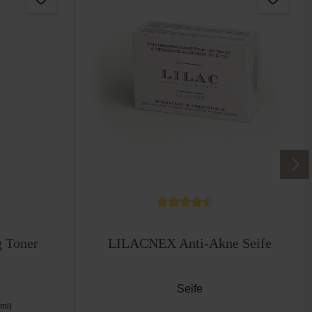
che Bewertung von 5 von 5 Sternen
Durchschnittliche Bewertung vo
 Toner
LILACNEX Anti-Akne Seife
Seife
ml)