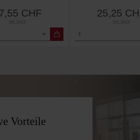
7,55 CHF
25,25 C
Regulärer Preis:
Regulärer 
Inkl. MwSt
Inkl. MwSt
rt ein oder benutze die Schaltflächen um 
Anzahl: Gib den gewünschten Wert ein oder
Produkt Anzahl: Gi
e Vorteile