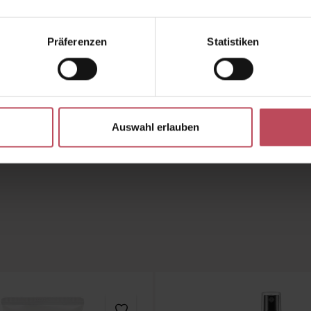
lfen, Ihren Stoffwechsel zu verbessern, Entzündungen zu reduz
n.
Nahrungsergänzungsmittel
mit
Zink, Biotin, Vitamin B und 
Präferenzen
Statistiken
ssehende Haut wiederherzustellen.
Antioxidantien und Amin
der Immunität und die Normalisierung des Stoffwechsels verantwo
elfen.
Auswahl erlauben