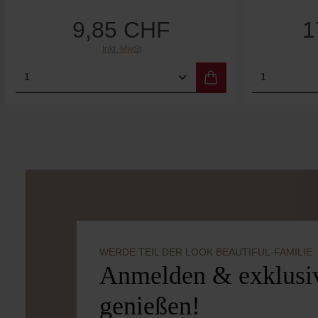
9,85 CHF
1
Regulärer Preis:
Inkl. MwSt
Produkt Anzahl: Gib den gewünschten We
Produkt 
WERDE TEIL DER LOOK BEAUTIFUL-FAMILIE
Anmelden & exklusiv
genießen!