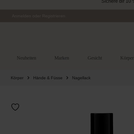
Sichere dir 10 
Zur Hauptnavigation springen
Anmelden
oder
Registrieren
Neuheiten
Marken
Gesicht
Körper
Körper
Hände & Füsse
Nagellack
Bildergalerie 