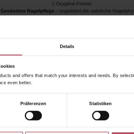
L’Oxygéné-Formel
Gesündere Nagelpflege
– respektiert die natürliche Nagelphy
Langhaftend & flexibel
– widerstandsfähig gegen Stöße und 
Hochpigmentiert, superglänzend & schnell trocknen
UV-Schutz
, verhindert Verfärbungen und Ausbleichen
Vielseitiger Farbton
, ideal für Alltag, Büro und besondere A
Details
Cookies
ucts and offers that match your interests and needs. By selectin
kauften auch
Ähnliche Produkte
Kunden haben sich ebenfalls a
ce even better.
Präferenzen
Statistiken