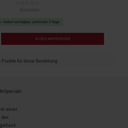
 von 0 von 5 Sternen
Bewerten
Sofort verfügbar, Lieferzeit: 3 Tage
b den gewünschten Wert ein oder benutze d
IN DEN WARENKORB
 Punkte für diese Bestellung
fe
Specials
it einer
k der
gellack