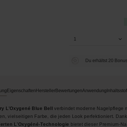
Durchschnittliche Bewertung
Produkt Anzahl: Gi
Du erhältst 20 Bonus
ung
Eigenschaften
Hersteller
Bewertungen
Anwendung
Inhaltsstof
ry L’Oxygené Blue Bell
verbindet moderne Nagelpflege m
en, vielseitigen Farbe, die jeden Look perfektioniert. Dan
ierten L’Oxygéné-Technologie
bietet dieser Premium-Na