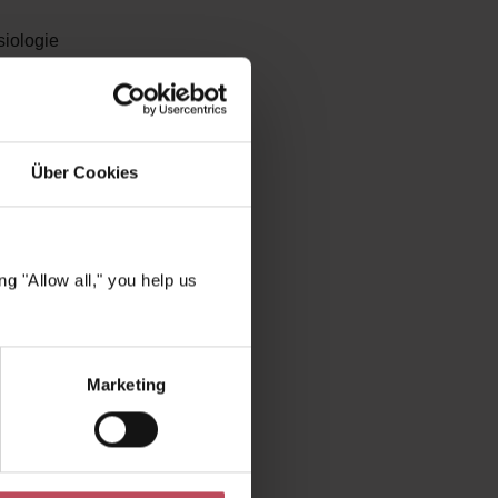
siologie
Kratzer
d
nlässe
Über Cookies
g "Allow all," you help us
ngesehen
Marketing