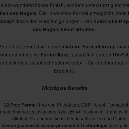
ur ein wunderschönes Finish, sondern unterstützt gleichze
eit des Nagels
. Die innovative Formel ermöglicht, dass
dampf
durch den Farbfilm gelangen – die
natürliche Phy
des Nagels bleibt erhalten
.
Serie überzeugt durch eine
saubere Formulierung
, maxi
keit
und intensive
Farbbrillanz
. Zusätzlich sorgen
UV-Filt
er Lack nicht ausbleicht oder vergilbt – für ein dauerhaft f
Ergebnis.
Wichtigste Benefits
12-Free Formel
: Frei von Phthalaten, DBP, Toluol, Formalde
rmaldehydharzen, Kampfer, Xylol, Ethyl Tosylamid, Triphenylph
Alkohol, Parabenen, tierischen Inhaltsstoffen und Gluten
Atmungsaktive & wasserpermeable Technologie
dank paten