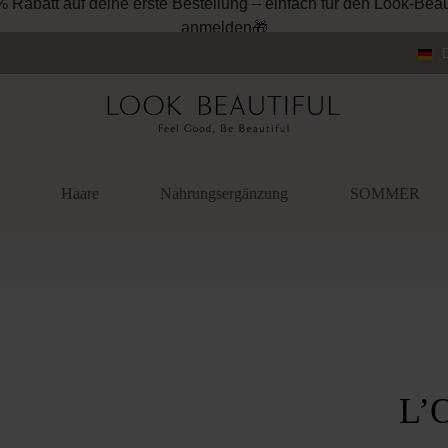
% Rabatt auf deine erste Bestellung – einfach für den Look-Beau
anmelden🎁
Haare
Nahrungsergänzung
SOMMER
überspringen
L’O