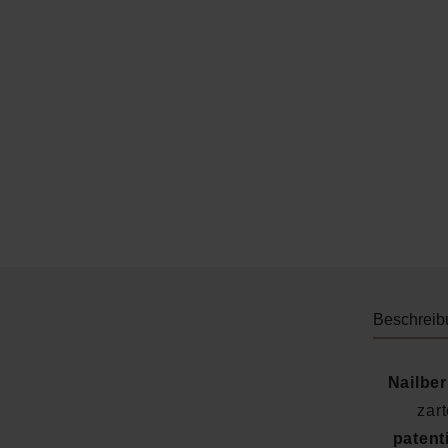
Beschreib
Nailber
zart
patent