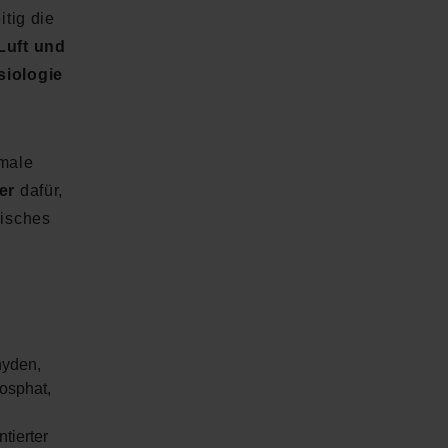
itig die
Luft und
siologie
male
er
dafür,
risches
hyden,
osphat,
tierter