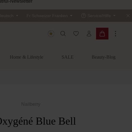
tiful-Newsletter
Deutsch
Fr
Schweizer Franken
Service/Hilfe
Du hast 0 Produkte auf dem
Warenkorb enth
Home & Lifestyle
SALE
Beauty-Blog
Nailberry
xygéné Blue Bell