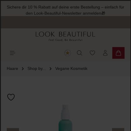
Sichere dir 10 % Rabatt auf deine erste Bestellung – einfach für
halt springen
den Look-Beautiful-Newsletter anmelden🎁
Du hast 0 Produkte
Warenk
Haare
Shop by...
Vegane Kosmetik
Bildergalerie überspringen