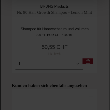
BRUNS Products
Nr. 80 Hair Growth Shampoo - Lemon Mint
Shampoo für Haarwachstum und Volumen
300 ml
(16,85 CHF / 100 ml)
50,55 CHF
Regulärer Preis:
Inkl. MwSt
Produkt Anzahl: Gib den gewünschten Wert ein o
Pro
Produktgalerie überspringen
Kunden haben sich ebenfalls angesehen
Rad