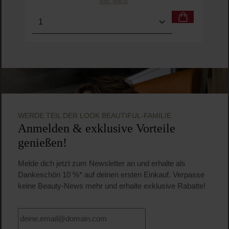
Inkl. MwSt
Produkt Anzahl: Gib den gewünschten Wert ein o
Pro
WERDE TEIL DER LOOK BEAUTIFUL-FAMILIE
Anmelden & exklusive Vorteile
genießen!
Melde dich jetzt zum Newsletter an und erhalte als
Dankeschön 10 %* auf deinen ersten Einkauf. Verpasse
keine Beauty-News mehr und erhalte exklusive Rabatte!