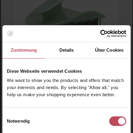
Zustimmung
Details
Über Cookies
Durchschnittliche Bewertung von 5 von 5 
Diese Webseite verwendet Cookies
Manta Hair Brush
Manta Mint
We want to show you the products and offers that match
your interests and needs. By selecting "Allow all," you
help us make your shopping experience even better.
Haarbürste
Einwilligungsauswahl
37,35 CHF
Regulärer Preis:
Notwendig
Inkl. MwSt