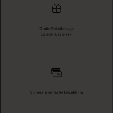
Schnelle Lieferung
1-3 Werktage Lieferzeit (AT und DE)
Versandkostenfrei
ab € 34.95 (AT und DE)
Gratis Paketbeilage