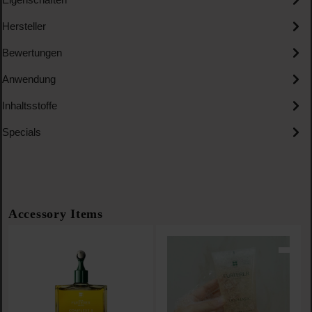
Hersteller
Bewertungen
Anwendung
Inhaltsstoffe
Specials
Produktgalerie überspringen
Accessory Items