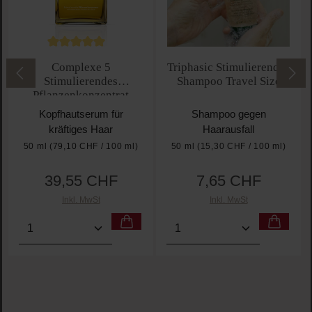
Durchschnittliche Bewertung von 5 von 5 Sternen
Complexe 5
Triphasic Stimulierendes
Stimulierendes
Shampoo Travel Size
Pflanzenkonzentrat
Kopfhautserum für
Shampoo gegen
kräftiges Haar
Haarausfall
50 ml
(79,10 CHF / 100 ml)
50 ml
(15,30 CHF / 100 ml)
39,55 CHF
7,65 CHF
Regulärer Preis:
Regulärer Preis:
Inkl. MwSt
Inkl. MwSt
Produkt Anzahl: Gib den gewünschten Wert ein oder 
Produkt Anzahl: Gib den g