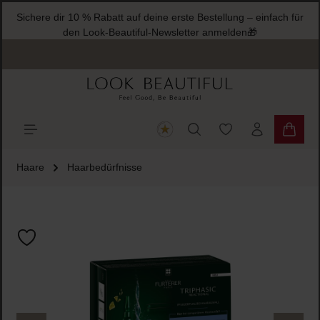
Sichere dir 10 % Rabatt auf deine erste Bestellung – einfach für
halt springen
den Look-Beautiful-Newsletter anmelden🎁
Du hast 0 Produkte
Warenk
Haare
Haarbedürfnisse
Bildergalerie überspringen