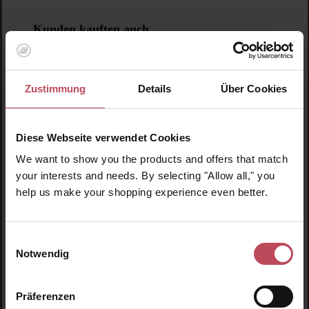
Produktgalerie überspringen
Kunden kauften auch
Zustimmung
Details
Über Cookies
Diese Webseite verwendet Cookies
We want to show you the products and offers that match
your interests and needs. By selecting "Allow all," you
help us make your shopping experience even better.
Einwilligungsauswahl
Notwendig
Durchschnittliche Bewertung von 5 von 5 
René Furterer
Präferenzen
Complexe 5 Stimulierendes