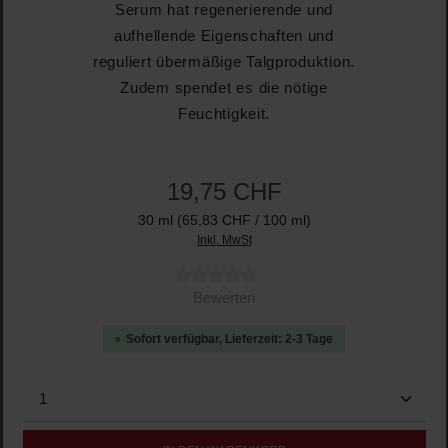
Serum hat regenerierende und
aufhellende Eigenschaften und
reguliert übermäßige Talgproduktion.
Zudem spendet es die nötige
Feuchtigkeit.
19,75 CHF
30 ml
(65,83 CHF / 100 ml)
Inkl. MwSt
Durchschnittliche Bewertung von 0 von 5 Sternen
Bewerten
Sofort verfügbar, Lieferzeit: 2-3 Tage
Produkt Anzahl: Gib den gewünschten Wert ein oder b