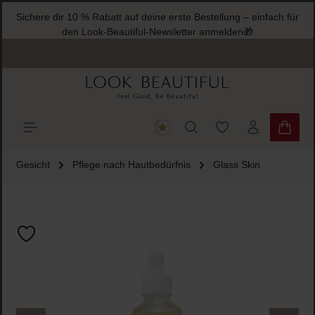
Sichere dir 10 % Rabatt auf deine erste Bestellung – einfach für
halt springen
den Look-Beautiful-Newsletter anmelden🎁
Du hast 0 Produkte
Warenk
Gesicht
Pflege nach Hautbedürfnis
Glass Skin
Bildergalerie überspringen