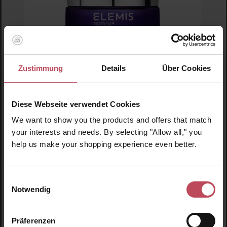
Zustimmung
Details
Über Cookies
Elemis
Peptide4 Plumping Pillow Facial
Moisturizing Night Mask
Diese Webseite verwendet Cookies
We want to show you the products and offers that match
Gesichtsmaske
your interests and needs. By selecting "Allow all," you
50 ml
(162,70 CHF / 100 ml)
help us make your shopping experience even better.
81,35 CHF
Regulärer Preis:
Inkl. MwSt
Einwilligungsauswahl
Pro
Notwendig
Details
Präferenzen