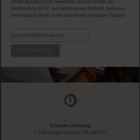
19,75 CHF
Regulärer Preis:
Inkl. MwSt
Produkt Anzahl: Gib den gewünschten Wert ein o
Pro
WERDE TEIL DER LOOK BEAUTIFUL-FAMILIE
Anmelden & exklusive Vorteile
genießen!
Melde dich jetzt zum Newsletter an und erhalte als
Dankeschön 10 %* auf deinen ersten Einkauf. Verpasse
keine Beauty-News mehr und erhalte exklusive Rabatte!