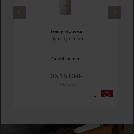
Produktgalerie überspringen
Kunden haben sich ebenfalls angesehen
Beauty of Joseon
Dynasty Cream