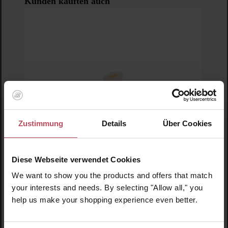
Kunden kauften auch
Zustimmung
Details
Über Cookies
Diese Webseite verwendet Cookies
We want to show you the products and offers that match
Durchschnittliche Bewertung von 5 von 5 
your interests and needs. By selecting "Allow all," you
D'Alba piedmont
help us make your shopping experience even better.
Double Serum All in One Multi Balm