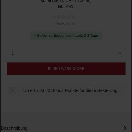
50 ml
(46,10 CHF / 100 ml)
Inkl. MwSt
Durchschnittliche Bewertung von 0 von 5 Sternen
Bewerten
Sofort verfügbar, Lieferzeit: 2-3 Tage
Produkt Anzahl: Gib den gewünschten Wert ein oder b
IN DEN WARENKORB
Du erhältst 20 Bonus Punkte für diese Bestellung
Beschreibung