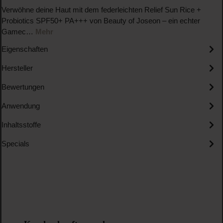
Verwöhne deine Haut mit dem federleichten Relief Sun Rice +
Probiotics SPF50+ PA+++ von Beauty of Joseon – ein echter
Gamec…
Mehr
Eigenschaften
Hersteller
Bewertungen
Anwendung
Inhaltsstoffe
Specials
Produktgalerie überspringen