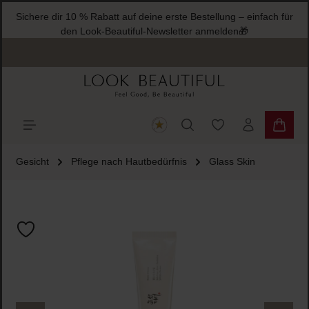
Sichere dir 10 % Rabatt auf deine erste Bestellung – einfach für
halt springen
den Look-Beautiful-Newsletter anmelden🎁
Du hast 0 Produkte
Warenk
Gesicht
Pflege nach Hautbedürfnis
Glass Skin
Bildergalerie überspringen