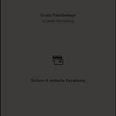
Versandkostenfrei
ab € 34.95 (AT und DE)
Gratis Paketbeilage
zu jeder Bestellung