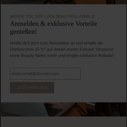
Gesichtscreme
35,15 CHF
Regulärer Preis:
Inkl. MwSt
Produkt Anzahl: Gib den gewünschten Wert ein o
Pro
WERDE TEIL DER LOOK BEAUTIFUL-FAMILIE
Anmelden & exklusive Vorteile
genießen!