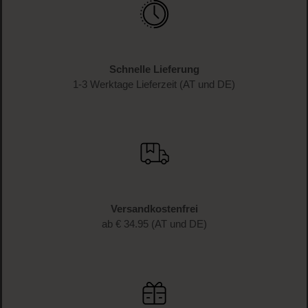
Melde dich jetzt zum Newsletter an und erhalte als
Dankeschön 10 %* auf deinen ersten Einkauf. Verpasse
keine Beauty-News mehr und erhalte exklusive Rabatte!
JETZT ANMELDEN
Schnelle Lieferung
1-3 Werktage Lieferzeit (AT und DE)