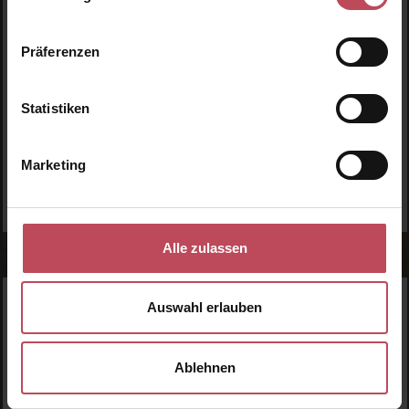
Präferenzen
Keine Produkte
Statistiken
gefunden.
Marketing
Alle zulassen
Auswahl erlauben
WERDE TEIL DER LOOK BEAUTIFUL-FAMILIE
Anmelden & exklusive Vorteile
genießen!
Ablehnen
Melde dich jetzt zum Newsletter an und erhalte als