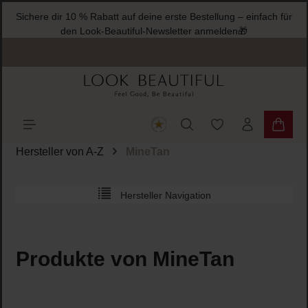
Sichere dir 10 % Rabatt auf deine erste Bestellung – einfach für
halt springen
den Look-Beautiful-Newsletter anmelden🎁
Du hast 0 Produkte
Warenk
Hersteller von A-Z
MineTan
Hersteller Navigation
Produkte von MineTan