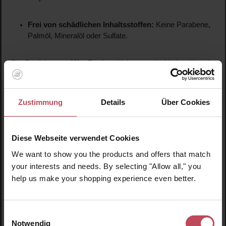
Frei von schädlichen Inhaltsstoffen:
Keine Parabene,
Palmöl, Mineralöl oder Sulfate.
Die Produkte von
MineTan
kombinieren antioxidativ wirkende
Pflanzenstoffe, feuchtigkeitsspendende natürliche Öle und
100 % natürliche Bräunungsbestandteile für eine
wunderschöne Bräune und gleichzeitig ein einzigartiges
Zustimmung
Details
Über Cookies
Hautpflegeerlebnis. Alle Produkte sind frei von Parabenen und
enthalten 100% natürliches DHA – ideal für Veganer und
Hautpflegebewusste.
Diese Webseite verwendet Cookies
We want to show you the products and offers that match
Genieße eine gesunde Bräune ohne Kompromisse mit
your interests and needs. By selecting "Allow all," you
MineTan!
help us make your shopping experience even better.
Entdecke jetzt die Produkte von MineTan bei Look
Beautiful Products und verleihe deiner Haut einen
Einwilligungsauswahl
wunderschönen, natürlichen Teint!
Notwendig