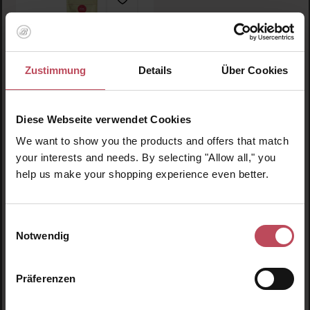
Zustimmung
Details
Über Cookies
Period Harmony
Diese Webseite verwendet Cookies
Monthly Cramp
Soothing Patches
We want to show you the products and offers that match
Perioden Pflaster
your interests and needs. By selecting "Allow all," you
help us make your shopping experience even better.
10,95 CHF
Regulärer Preis:
Inkl. MwSt
Einwilligungsauswahl
Produkt Anzahl: Gib den gewünschten Wert ein oder
Notwendig
Präferenzen