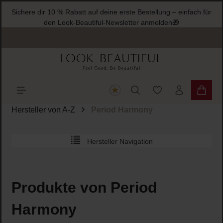
Sichere dir 10 % Rabatt auf deine erste Bestellung – einfach für
halt springen
den Look-Beautiful-Newsletter anmelden🎁
Du hast 0 Produkte
Warenk
Hersteller von A-Z
Period Harmony
Hersteller Navigation
Produkte von Period
Harmony