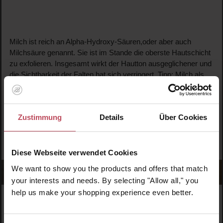
Milch ist reich an Alpha-Hydroxy-Säuren,oder aber auch
Milchsäure genannt. Sie ist im Stande die oberste Hautschicht
zu exfolieren. Insgesamt wirkt der Hautton ausgeglichener und
die Sichtbarkeit der Falten hat sich verringert. Tipp: Milch als
Tonic nach dem Abschminken benutzen. Ein solch einfacher
Trick, der helfen wird die Hautbeschaffenheit zu erhalten.
Zustimmung
Details
Über Cookies
Diese Webseite verwendet Cookies
We want to show you the products and offers that match
your interests and needs. By selecting "Allow all," you
help us make your shopping experience even better.
WERDE TEIL DER LOOK BEAUTIFUL-FAMILIE
Anmelden & exklusive Vorteile