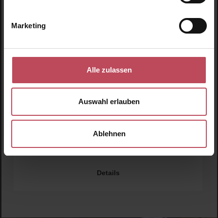
Marketing
Durchschnittliche Bewertung von 5 von 5 
Alle zulassen
Feel Healthy & Detox Fußpads / Grüntee, 7 Night
Detox
Auswahl erlauben
Detox Fußpads
Ablehnen
0,00 €
Regulärer Preis:
Inkl. MwSt
Details