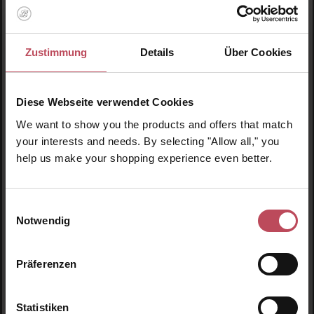
Trick 4: Heiß-kaltes Wechselspiel
Zustimmung
Details
Über Cookies
Nur Mut:
Wechselduschen
nach
Kneipp
gelten nicht nur als
wirkungsvoll bei Krampfadern und Venenschwäche. Das heiß-
kalte Duschvergnügen ist vor allem ein großartiger
Kickstarter
Diese Webseite verwendet Cookies
am Morgen! So kommt besonders ein niedriger
Blutdruck
in
We want to show you the products and offers that match
Schwung – und Sie fühlen sich im Handumdrehen fitter, stärker
your interests and needs. By selecting "Allow all," you
und wunderbar energiegeladen.
help us make your shopping experience even better.
Einwilligungsauswahl
Notwendig
Produktgalerie überspringen
Unsere Empfehlungen
Präferenzen
Statistiken