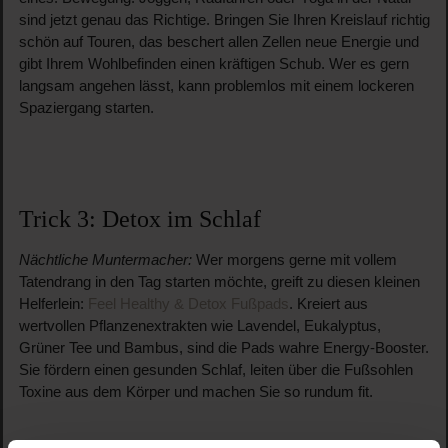
sind jetzt genau das Richtige. Bringen Sie Ihren Kreislauf richtig
schön auf Touren, das beschert allen Zellen neue Energie und
gibt Ihrem Wohlbefinden einen kräftigen Schub. Wer es gern
langsam angehen lässt, kann problemlos mit einem lockeren
Spaziergang starten.
Trick 3: Detox im Schlaf
Nächtliche Muntermacher:
Wer morgens gerne mit vollem
Tatendrang in den Tag starten möchte, greift zu diesen kleinen
Helferlein:
Feel Healthy & Detox Fußpads
. Kreiert aus
wertvollen Pflanzenextrakten wie Lavendel, Eukalyptus,
Grüner Tee und Bambus, sind die Pads wahre Energy-Booster.
Sie fördern einen gesunden Schlaf, leiten über die Fußsohlen
Toxine aus dem Körper und machen Sie so rundum fit.