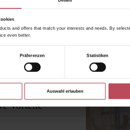
Details
f dem Smoothie anrichten.
Cookies
ucts and offers that match your interests and needs. By selectin
ce even better.
Präferenzen
Statistiken
Auswahl erlauben
e Vorteile