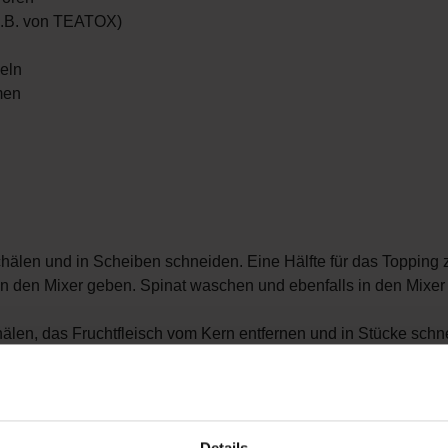
z.B. von TEATOX)
peln
men
älen und in Scheiben schneiden. Eine Hälfte für das Topping z
in den Mixer geben. Spinat waschen und ebenfalls in den Mixer
len, das Fruchtfleisch vom Kern entfernen und in Stücke schne
en. Mit dem Matcha und ggf. etwas Wasser mixen, bis eine säm
oothie in eine Schale geben.
len und in Scheiben schneiden. Kiwi- und Bananenscheiben, K