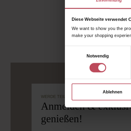
Zustimmung
Chia-Samen au
Guten Appetit!
Diese Webseite verwendet 
We want to show you the prod
make your shopping experien
Einwilligungsauswahl
Notwendig
Ablehnen
WERDE TEIL DER LOOK BEAUTIFUL-FAMILIE
Anmelden & exklusiv
genießen!