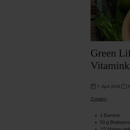
Green Li
Vitamink
7. April 2018
F
Zutaten:
1 Banane
50 g Blattspina
1/2 Mango gef