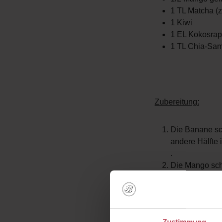
1 TL Matcha (
1 Kiwi
1 EL Kokosra
1 TL Chia-Sa
Zubereitung:
Die Banane sch
andere Hälfte 
.
Die Mango schä
den Mixer geb
erreicht ist.
Den Grünen Sm
Die Kiwi schä