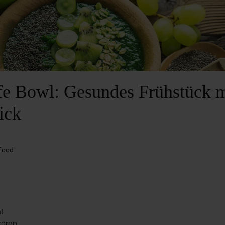
fe Bowl: Gesundes Frühstück m
ick
ood
t
roren