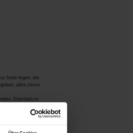
ur Seite legen, die
 geben, alles mixen
iden. Ebenfalls in
ige Konsistenz
okosraspeln und