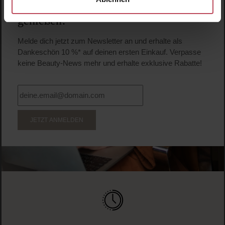
Anmelden & exklusive Vorteile
genießen!
Melde dich jetzt zum Newsletter an und erhalte als
Dankeschön 10 %* auf deinen ersten Einkauf. Verpasse
keine Beauty-News mehr und erhalte exklusive Rabatte!
JETZT ANMELDEN