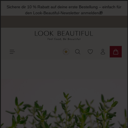
Sichere dir 10 % Rabatt auf deine erste Bestellung – einfach für
halt springen
den Look-Beautiful-Newsletter anmelden🎁
Du hast 0 Produkte
Warenk