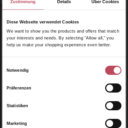
Zustimmung
Details
Über Cookies
Specials
Diese Webseite verwendet Cookies
We want to show you the products and offers that match
your interests and needs. By selecting "Allow all," you
help us make your shopping experience even better.
Produktgalerie überspringen
Ähnliche Produkte
Einwilligungsauswahl
Neu
N
Notwendig
Präferenzen
Statistiken
Marketing