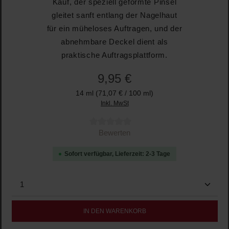
Kauf, der speziell geformte Pinsel
gleitet sanft entlang der Nagelhaut
für ein müheloses Auftragen, und der
abnehmbare Deckel dient als
praktische Auftragsplattform.
9,95 €
14 ml
(71,07 € / 100 ml)
Inkl. MwSt
Durchschnittliche Bewertung von 0 von 5 Sternen
Bewerten
Sofort verfügbar, Lieferzeit: 2-3 Tage
Produkt Anzahl: Gib den gewünschten Wert ein oder b
IN DEN WARENKORB