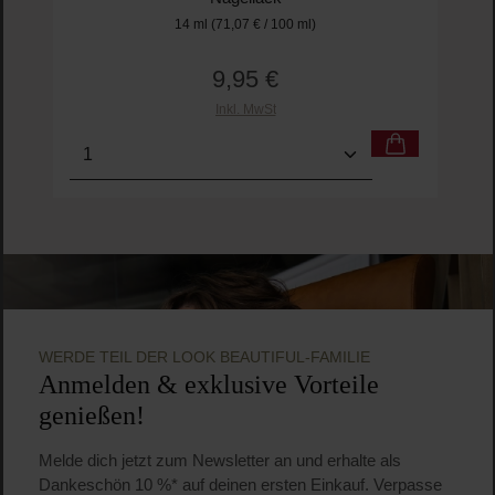
14 ml
(71,07 € / 100 ml)
9,95 €
Regulärer Preis:
Inkl. MwSt
Produkt Anzahl: Gib den gewünschten Wert ein o
Pro
WERDE TEIL DER LOOK BEAUTIFUL-FAMILIE
Anmelden & exklusive Vorteile
genießen!
Melde dich jetzt zum Newsletter an und erhalte als
Dankeschön 10 %* auf deinen ersten Einkauf. Verpasse