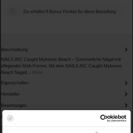
Du erhältst 9 Bonus Punkte für diese Bestellung
Beschreibung
NAILS.INC Caught Mykonos Beach – Sommerliche Nägel mit
pflegender AHA-Formel. Mit dem NAILS.INC Caught Mykonos
Beach Nagell…
Mehr
Eigenschaften
Hersteller
Bewertungen
Anwendung
Inhaltsstoffe