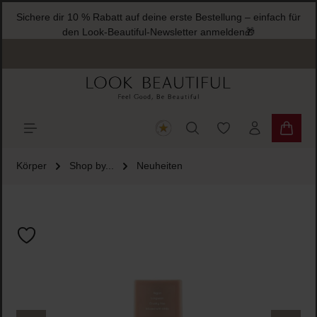
Sichere dir 10 % Rabatt auf deine erste Bestellung – einfach für
halt springen
den Look-Beautiful-Newsletter anmelden🎁
Du hast 0 Produkte
Warenk
Körper
Shop by...
Neuheiten
Bildergalerie überspringen