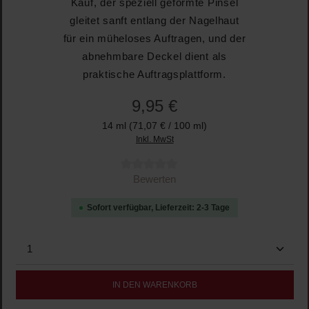
Kauf, der speziell geformte Pinsel
gleitet sanft entlang der Nagelhaut
für ein müheloses Auftragen, und der
abnehmbare Deckel dient als
praktische Auftragsplattform.
9,95 €
14 ml
(71,07 € / 100 ml)
Inkl. MwSt
Durchschnittliche Bewertung von 0 von 5 Sternen
Bewerten
Sofort verfügbar, Lieferzeit: 2-3 Tage
Produkt Anzahl: Gib den gewünschten Wert ein oder b
IN DEN WARENKORB