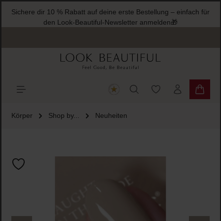
Sichere dir 10 % Rabatt auf deine erste Bestellung – einfach für
halt springen
den Look-Beautiful-Newsletter anmelden🎁
Du hast 0 Produkte
Warenk
Körper
Shop by...
Neuheiten
Bildergalerie überspringen