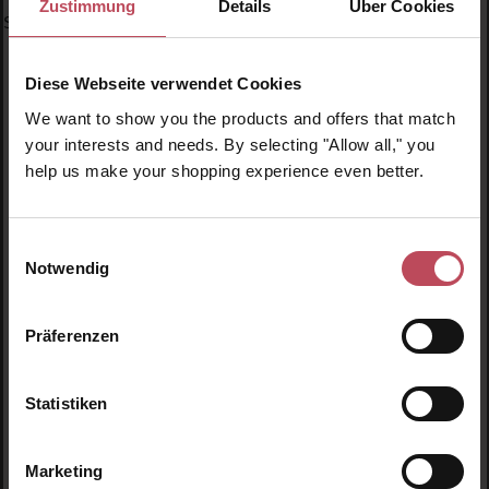
Zustimmung
Details
Über Cookies
Specials
Diese Webseite verwendet Cookies
We want to show you the products and offers that match
your interests and needs. By selecting "Allow all," you
help us make your shopping experience even better.
Produktgalerie überspringen
Ähnliche Produkte
Einwilligungsauswahl
Neu
N
Notwendig
Präferenzen
Statistiken
Marketing