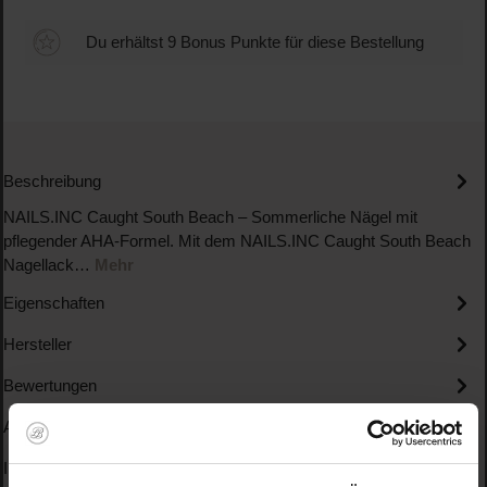
Du erhältst 9 Bonus Punkte für diese Bestellung
Beschreibung
NAILS.INC Caught South Beach – Sommerliche Nägel mit
pflegender AHA-Formel. Mit dem NAILS.INC Caught South Beach
Nagellack…
Mehr
Eigenschaften
Hersteller
Bewertungen
Anwendung
Inhaltsstoffe