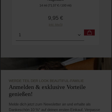
14 ml
(71,07 € / 100 ml)
9,95 €
Regulärer Preis:
Inkl. MwSt
Produkt Anzahl: Gib den gewünschten Wert ein o
Pro
WERDE TEIL DER LOOK BEAUTIFUL-FAMILIE
Anmelden & exklusive Vorteile
genießen!
Melde dich jetzt zum Newsletter an und erhalte als
Dankeschön 10 %* auf deinen ersten Einkauf. Verpasse