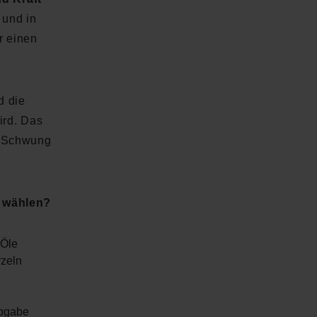
und in
r einen
d die
ird. Das
r Schwung
r wählen?
 Öle
zeln
abgabe