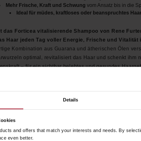
Mehr Frische, Kraft und Schwung
vom Ansatz bis in die Sp
Ideal für müdes, kraftloses oder beanspruchtes Haa
t das Forticea vitalisierende Shampoo von Rene Furter
s Haar jeden Tag voller Energie, Frische und Vitalität 
rtige Kombination aus Guarana und ätherischen Ölen vers
rwurzeln optimal, revitalisiert das Haar und schenkt ihm 
enskraft – für ein sichtbar belebtes und gesundes Haargef
as Forticea vitalisierende Shampoo von Rene Furterer
ul Products Shop entdecken
und jeden Tag neue Energie
Details
Haar erleben!
Cookies
ucts and offers that match your interests and needs. By selectin
Accessory Items
ce even better.