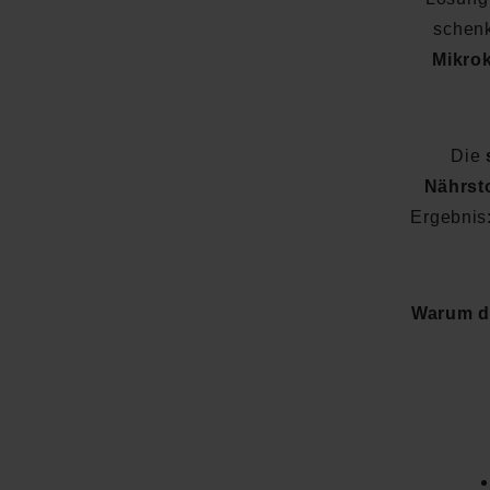
schenk
Mikro
Die
Nährst
Ergebnis
Warum da