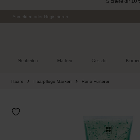
Sichere dir 10 
Zur Hauptnavigation springen
Anmelden
oder
Registrieren
Neuheiten
Marken
Gesicht
Körper
Haare
Haarpflege Marken
René Furterer
Bildergalerie 