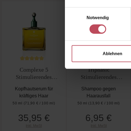
Produktgalerie überspringen
Einwilligungsauswahl
Notwendig
Ablehnen
Durchschnittliche Bewertung von 5 von 5 Sterne
Complexe 5
Triphasic
Stimulierendes
Stimulierendes
Pflanzenkonzentrat
Shampoo Travel Size
Kopfhautserum für
Shampoo gegen
kräftiges Haar
Haarausfall
50 ml
(71,90 € / 100 ml)
50 ml
(13,90 € / 100 ml)
35,95 €
6,95 €
Regulärer Preis:
Regulärer Preis:
Inkl. MwSt
Inkl. MwSt