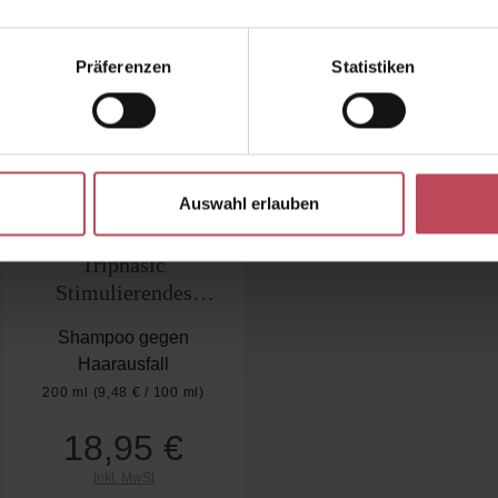
Präferenzen
Statistiken
Auswahl erlauben
n
Triphasic
Stimulierendes
Shampoo
Shampoo gegen
Haarausfall
200 ml
(9,48 € / 100 ml)
18,95 €
Regulärer Preis:
Inkl. MwSt