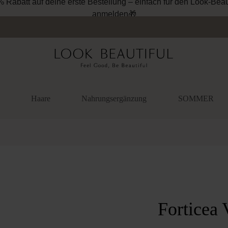
% Rabatt auf deine erste Bestellung – einfach für den Look-Beau
anmelden🎁
Haare
Nahrungsergänzung
SOMMER
überspringen
Forticea 