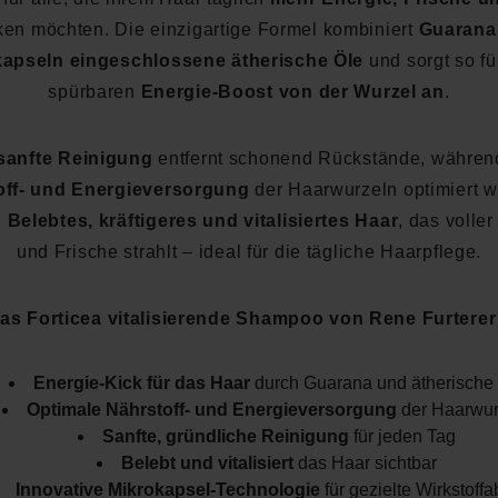
en möchten. Die einzigartige Formel kombiniert
Guarana
kapseln eingeschlossene ätherische Öle
und sorgt so fü
spürbaren
Energie-Boost von der Wurzel an
.
sanfte Reinigung
entfernt schonend Rückstände, währen
off- und Energieversorgung
der Haarwurzeln optimiert w
:
Belebtes, kräftigeres und vitalisiertes Haar
, das volle
und Frische strahlt – ideal für die tägliche Haarpflege.
s Forticea vitalisierende Shampoo von Rene Furtere
Energie-Kick für das Haar
durch Guarana und ätherische
Optimale Nährstoff- und Energieversorgung
der Haarwur
Sanfte, gründliche Reinigung
für jeden Tag
Belebt und vitalisiert
das Haar sichtbar
Innovative Mikrokapsel-Technologie
für gezielte Wirkstoff