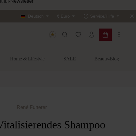
tiful-Newsletter
Deutsch
€
Euro
Service/Hilfe
Du hast 0 Produkte auf dem
Warenkorb enth
Home & Lifestyle
SALE
Beauty-Blog
René Furterer
Vitalisierendes Shampoo