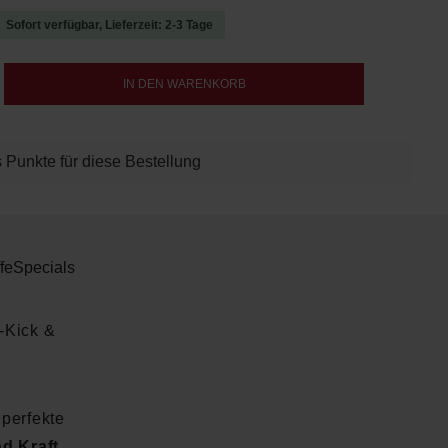
Sofort verfügbar, Lieferzeit: 2-3 Tage
b den gewünschten Wert ein oder benutze d
IN DEN WARENKORB
 Punkte für diese Bestellung
fe
Specials
-Kick &
 perfekte
d Kraft