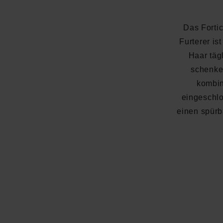
Das Forti
Furterer is
Haar täg
schenke
kombin
eingeschlo
einen spürb
Durchschnittliche Bewertung