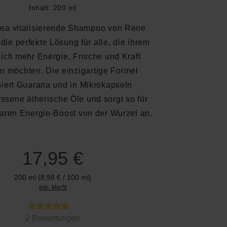
Inhalt:
200 ml
cea vitalisierende Shampoo von Rene
t die perfekte Lösung für alle, die ihrem
lich mehr Energie, Frische und Kraft
n möchten. Die einzigartige Formel
iert Guarana und in Mikrokapseln
ssene ätherische Öle und sorgt so für
aren Energie-Boost von der Wurzel an.
17,95 €
200 ml
(8,98 € / 100 ml)
Inkl. MwSt
 von 5 von 5 Sternen
2 Bewertungen