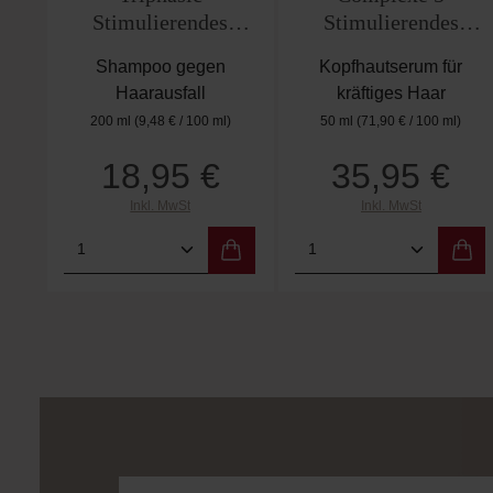
Stimulierendes
Stimulierendes
Shampoo
Pflanzenkonzentrat
Shampoo gegen
Kopfhautserum für
Haarausfall
kräftiges Haar
200 ml
(9,48 € / 100 ml)
50 ml
(71,90 € / 100 ml)
18,95 €
35,95 €
Regulärer Preis:
Regulärer Preis:
Inkl. MwSt
Inkl. MwSt
Produkt Anzahl: Gib den gewünschten
Produkt Anzahl: 