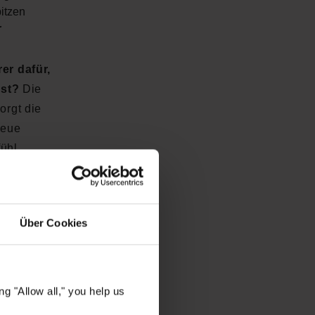
itzen
r
er dafür,
ist?
Die
orgt die
neue
ühl.
 im Look
 für dein
Über Cookies
g "Allow all," you help us