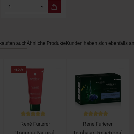
rt ein oder benutze die Schaltflächen um 
b den gewünschten Wert ein oder benutze d
Produkt Anzahl: Gib den gewünschten Wer
kauften auch
Ähnliche Produkte
Kunden haben sich ebenfalls a
-25
%
ewertung von 5 von 5 Sternen
Durchschnittliche Bewertung von 5 von 5 Sternen
Durchschnittliche Bewe
René Furterer
René Furterer
Tonucia Natural
Triphasic Reactional