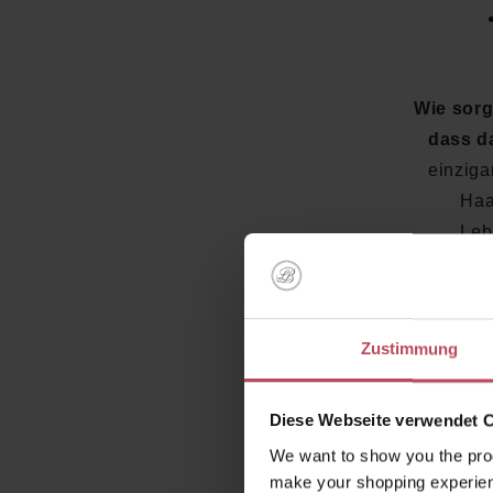
Wie sorg
dass da
einziga
Haa
Leb
Jetzt d
Beautif
Zustimmung
Diese Webseite verwendet 
We want to show you the prod
make your shopping experien