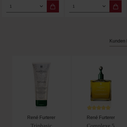
Produkt Anzahl: Gib den gewünschten We
Produkt Anzahl: Gi
Kunden 
Produktgalerie überspringen
Durchschnittliche B
René Furterer
René Furterer
Triphasic
Complexe 5