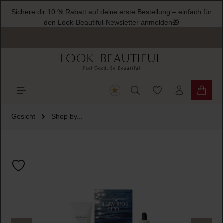
Sichere dir 10 % Rabatt auf deine erste Bestellung – einfach für
halt springen
den Look-Beautiful-Newsletter anmelden🎁
Du hast 0 Produkte
Warenk
Gesicht
Shop by...
Bildergalerie überspringen