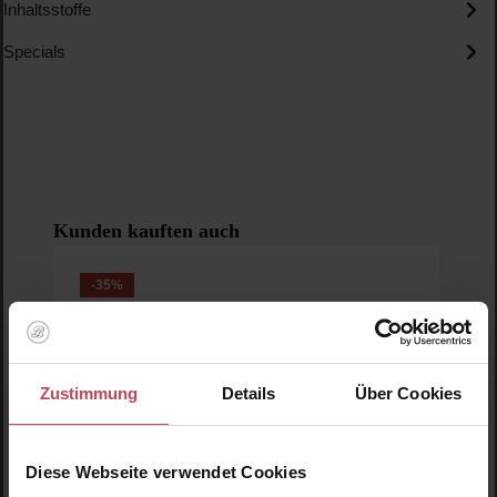
Inhaltsstoffe
Specials
Produktgalerie überspringen
Kunden kauften auch
-35
%
The
Zustimmung
Details
Über Cookies
Diese Webseite verwendet Cookies