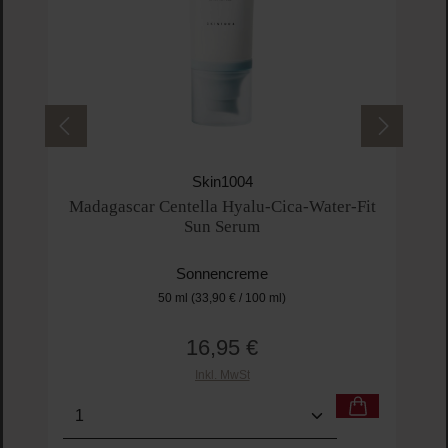
Skin1004
Madagascar Centella Hyalu-Cica-Water-Fit
Sun Serum
Sonnencreme
50 ml
(33,90 € / 100 ml)
16,95 €
Regulärer Preis:
Inkl. MwSt
Produkt Anzahl: Gib den gewünschten Wert ein o
Pro