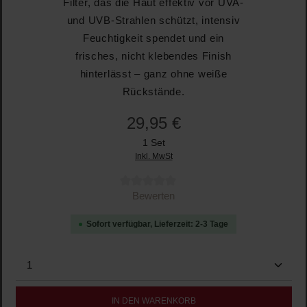
Filter, das die Haut effektiv vor UVA-
und UVB-Strahlen schützt, intensiv
Feuchtigkeit spendet und ein
frisches, nicht klebendes Finish
hinterlässt – ganz ohne weiße
Rückstände.
29,95 €
1 Set
Inkl. MwSt
Durchschnittliche Bewertung von 0 von 5 Sternen
Bewerten
Sofort verfügbar, Lieferzeit: 2-3 Tage
Produkt Anzahl: Gib den gewünschten Wert ein oder b
IN DEN WARENKORB