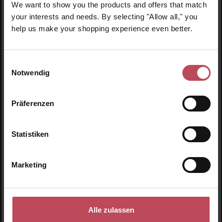
We want to show you the products and offers that match
your interests and needs. By selecting "Allow all," you
help us make your shopping experience even better.
Einwilligungsauswahl
TIRTIR
Notwendig
Mask Fit Red Cushion 13C Fair
Präferenzen
Make-Up
18 g
(108,11 € / 100 g)
Statistiken
19,46 €
Verkaufspreis:
Regulärer Preis:
29,95 €
Inkl. MwSt
Marketing
Produkt Anzahl: Gib den gewünschten Wert ein o
Pro
Alle zulassen