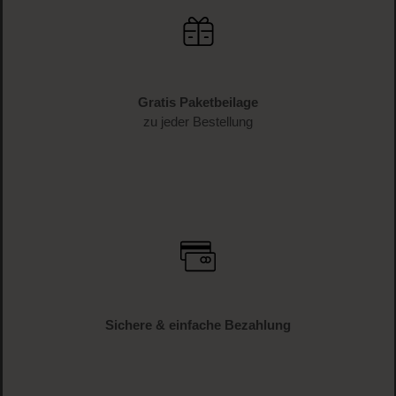
Melde dich jetzt zum Newsletter an und erhalte als
Dankeschön 10 %* auf deinen ersten Einkauf. Verpasse
keine Beauty-News mehr und erhalte exklusive Rabatte!
JETZT ANMELDEN
Schnelle Lieferung
1-3 Werktage Lieferzeit (AT und DE)