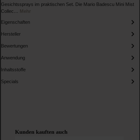
Gesichtssprays im praktischen Set. Die Mario Badescu Mini Mist
Collec…
Mehr
Eigenschaften
Hersteller
Bewertungen
Anwendung
Inhaltsstoffe
Specials
Produktgalerie überspringen
Kunden kauften auch