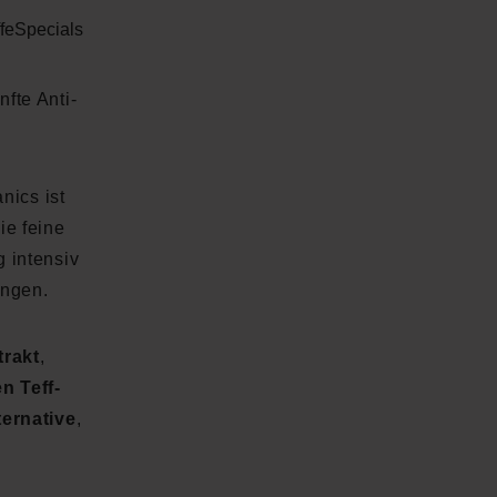
fe
Specials
fte Anti-
nics ist
ie feine
g intensiv
ungen.
trakt
,
n Teff-
ternative
,