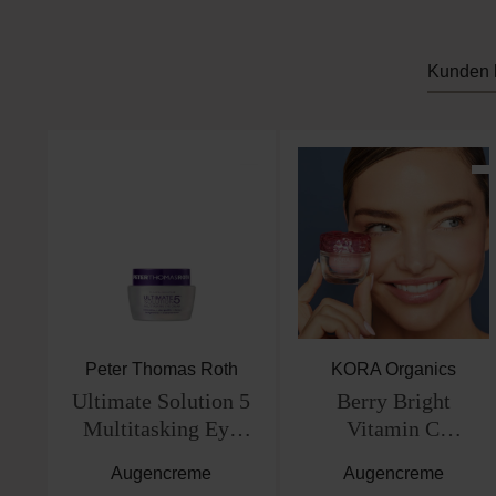
Kunden 
Produktgalerie überspringen
Peter Thomas Roth
KORA Organics
Ultimate Solution 5
Berry Bright
Multitasking Eye
Vitamin C
Cream
Augencreme
Augencreme
Augencreme