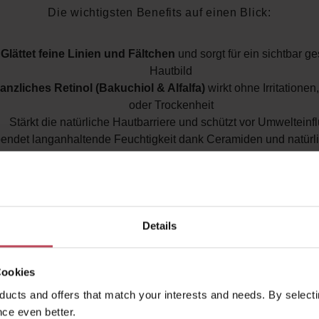
Die wichtigsten Benefits auf einen Blick:
Glättet feine Linien und Fältchen
und sorgt für ein sichtbar ges
Hautbild
lanzliches Retinol (Bakuchiol & Alfalfa)
wirkt ohne Irritatione
oder Trockenheit
Stärkt die natürliche Hautbarriere und schützt vor Umwelteinf
endet langanhaltende Feuchtigkeit dank Ceramiden und natürl
erfeinert das Hautbild und fördert einen ebenmäßigen, strahlen
ich an Antioxidantien
, die vor freien Radikalen schützen und 
Hautalterung vorbeugen
0 % vegan, tierversuchsfrei, frei von synthetischen Duftstoffe
zertifiziert bio
Details
achhaltige, recycelbare Verpackung und energetisiert mit Rose
mehr Self-Love & Balance
Cookies
ucts and offers that match your interests and needs. By selectin
Wirkstoff-Highlights:
ce even better.