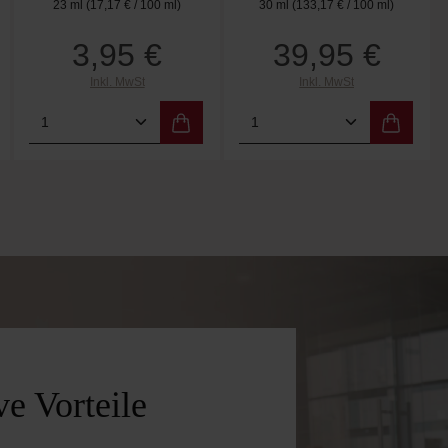
23 ml
(17,17 € / 100 ml)
30 ml
(133,17 € / 100 ml)
3,95 €
39,95 €
Regulärer Preis:
Regulärer Preis:
Inkl. MwSt
Inkl. MwSt
 Wert ein oder benutze die Schaltflächen 
Produkt Anzahl: Gib den gewünschten W
Produkt Anzahl: Gi
e Vorteile