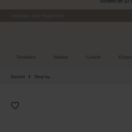
Sichere dir 10 
Zur Hauptnavigation springen
Anmelden
oder
Registrieren
Neuheiten
Marken
Gesicht
Körper
Gesicht
Shop by...
Bildergalerie 