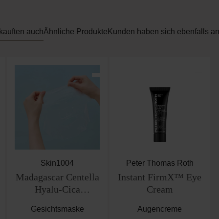
kauften auch
Ähnliche Produkte
Kunden haben sich ebenfalls a
Skin1004
Peter Thomas Roth
Madagascar Centella
Instant FirmX™ Eye
Hyalu-Cica
Cream
Hydrating Mask
Gesichtsmaske
Augencreme