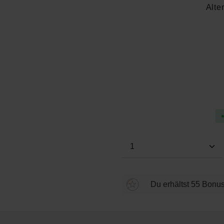
Alte
Durchschnittliche Bewertung
Produkt Anzahl: Gi
Du erhältst 55 Bonus