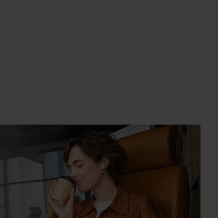
um die Anzahl zu erhöhen oder zu reduzie
ert ein oder benutze die Schaltflächen um
b den gewünschten Wert ein oder benutze d