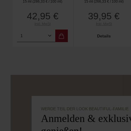
15 ml
(286,33 € / 100 ml)
15 ml
(266,33 € / 100 ml)
42,95 €
39,95 €
Regulärer Preis:
Regulärer Preis:
Inkl. MwSt
Inkl. MwSt
Produkt Anzahl: Gib den gewünschten
Details
WERDE TEIL DER LOOK BEAUTIFUL-FAMILIE
Anmelden & exklusiv