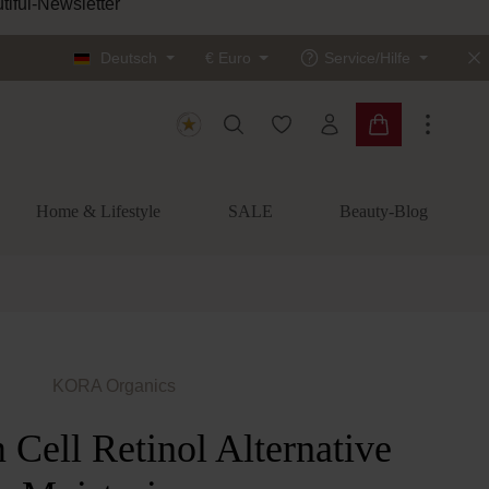
tiful-Newsletter
Deutsch
€
Euro
Service/Hilfe
Du hast 0 Produkte auf dem
Warenkorb enth
Home & Lifestyle
SALE
Beauty-Blog
KORA Organics
 Cell Retinol Alternative