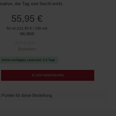
rnative, die Tag und Nacht wirkt.
55,95 €
50 ml
(111,90 € / 100 ml)
Inkl. MwSt
 von 0 von 5 Sternen
Bewerten
Sofort verfügbar, Lieferzeit: 2-3 Tage
b den gewünschten Wert ein oder benutze d
IN DEN WARENKORB
 Punkte für diese Bestellung