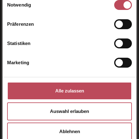
1-3 Werktage Lieferzeit (AT und DE)
Notwendig
Präferenzen
Statistiken
Versandkostenfrei
Marketing
ab € 34.95 (AT und DE)
Alle zulassen
Auswahl erlauben
Gratis Paketbeilage
zu jeder Bestellung
Ablehnen