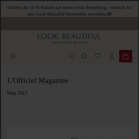
Sichere dir 10 % Rabatt auf deine erste Bestellung – einfach für
halt springen
den Look-Beautiful-Newsletter anmelden🎁
Du hast 0 Produkte
Warenk
L'Officiel Magazine
May 2017