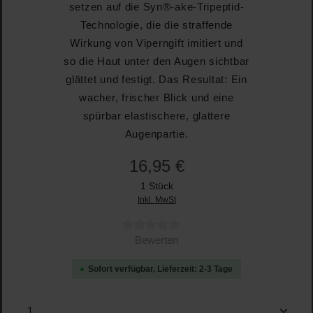
setzen auf die Syn®-ake-Tripeptid-
Technologie, die die straffende
Wirkung von Viperngift imitiert und
so die Haut unter den Augen sichtbar
glättet und festigt. Das Resultat: Ein
wacher, frischer Blick und eine
spürbar elastischere, glattere
Augenpartie.
16,95 €
1 Stück
Inkl. MwSt
Durchschnittliche Bewertung von 0 von 5 Sternen
Bewerten
Sofort verfügbar, Lieferzeit: 2-3 Tage
Produkt Anzahl: Gib den gewünschten Wert ein oder b