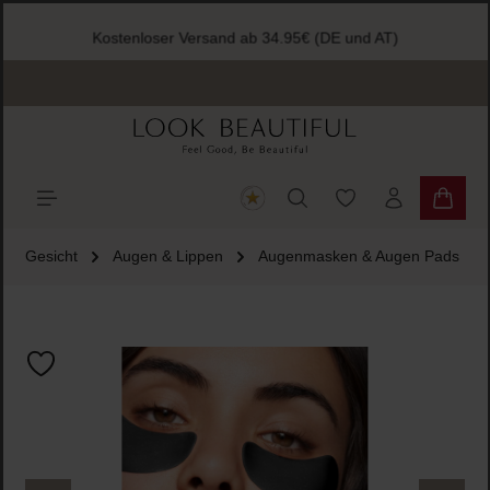
halt springen
Kostenloser Versand ab 34.95€ (DE und AT)
Du hast 0 Produkte
Warenk
Gesicht
Augen & Lippen
Augenmasken & Augen Pads
Bildergalerie überspringen