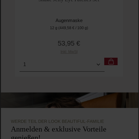
Augenmaske
12 g
(449,58 € / 100 g)
53,95 €
Regulärer Preis:
Inkl. MwSt
Produkt Anzahl: Gib den gewünschten Wert ein o
Pro
WERDE TEIL DER LOOK BEAUTIFUL-FAMILIE
Anmelden & exklusive Vorteile
genießen!