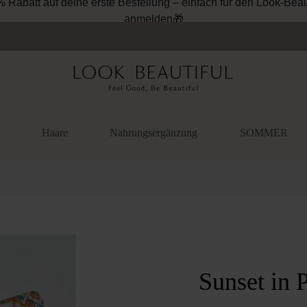
% Rabatt auf deine erste Bestellung – einfach für den Look-Beau
anmelden🎁
Haare
Nahrungsergänzung
SOMMER
überspringen
Sunset in 