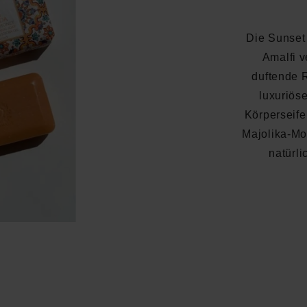
Die Sunset 
Amalfi v
duftende R
luxuriös
Körperseife
Majolika-Moti
natürli
Durchschnittliche Bewertung