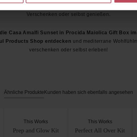
 von Genuss, Entspannung und italienischem Flair – perf
Verschenken oder selbst genießen.
 die Casa Amalfi Sunset in Procida Maiolica Gift Box i
ful Products Shop entdecken
und mediterrane Wohlfühl
verschenken oder selbst erleben!
Ähnliche Produkte
Kunden haben sich ebenfalls angesehen