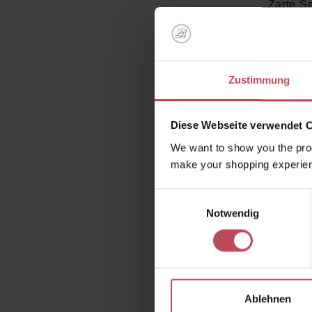
Zarte Se
sensibl
Warum di
Zustimmung
Diese Webseite verwendet 
We want to show you the prod
make your shopping experien
Einwilligungsauswahl
St
Notwendig
Wie sorg
dass je
stilv
Ablehnen
pflegend