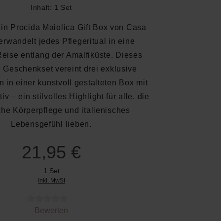
Inhalt:
1 Set
in Procida Maiolica Gift Box von Casa
erwandelt jedes Pflegeritual in eine
eise entlang der Amalfiküste. Dieses
e Geschenkset vereint drei exklusive
n in einer kunstvoll gestalteten Box mit
v – ein stilvolles Highlight für alle, die
che Körperpflege und italienisches
Lebensgefühl lieben.
21,95 €
1 Set
Inkl. MwSt
 von 0 von 5 Sternen
Bewerten