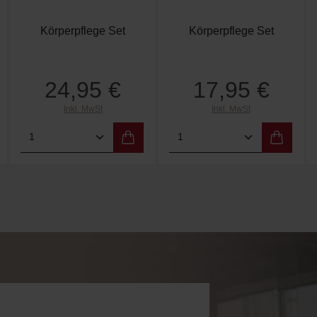
This Works
This Works
Prep and Glow Kit
Perfect All Over Kit
Körperpflege Set
Körperpflege Set
24,95 €
17,95 €
Regulärer Preis:
Regulärer Preis:
Inkl. MwSt
Inkl. MwSt
 Wert ein oder benutze die Schaltflächen 
Gib den gewünschten Wert ein oder benutz
Produkt Anzahl: Gib den gewünschten W
Produkt Anzahl: Gi