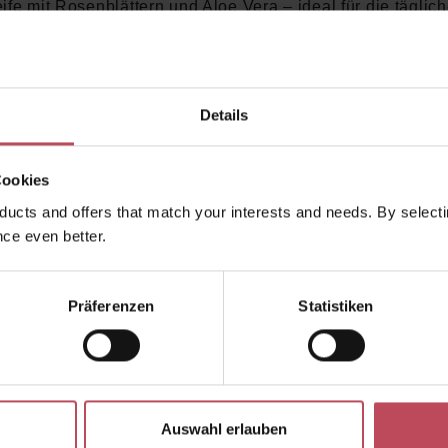
ife mit Rosenblättern und Aloe Vera – ideal für die täglic
er Haut. Beruhigt, duftet floral und spendet intensiv Feuch
e Sunset in Procida Maiolica Gift Box von Casa Amalf
Details
Drei luxuriöse Körperseifen
in einer edlen Majolika-Gesch
100 % vegan, tierversuchsfrei & natürlich hergestellt
Cookies
Mit italienischem Olivenöl, Sheabutter, ätherischen Öle
ucts and offers that match your interests and needs. By selectin
Peelingpartikeln
ce even better.
Hergestellt in Italien in traditioneller Handwerkskuns
Sanfte Reinigung, Peeling & intensive Pflege
– für alle Ha
ilvolles Geschenk
für Liebhaber italienischer Lebensfreude & 
Präferenzen
Statistiken
t die Sunset in Procida Maiolica Gift Box von Casa Amal
der Tag nach mediterranem Sommer duftet und Hautpf
ollen Wellness-Erlebnis wird?
Die Kombination aus duft
Auswahl erlauben
en Seifen und kunstvollem Design macht jede Anwendung