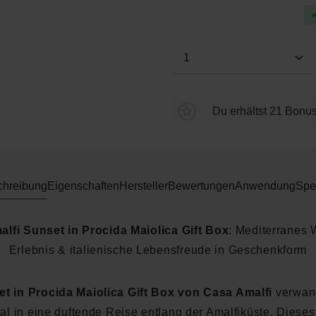
Produkt Anzahl: Gi
Du erhältst 21 Bonus
chreibung
Eigenschaften
Hersteller
Bewertungen
Anwendung
Spe
lfi Sunset in Procida Maiolica Gift Box
: Mediterranes 
Erlebnis & italienische Lebensfreude in Geschenkform
t in Procida Maiolica Gift Box von Casa Amalfi
verwand
ual in eine duftende Reise entlang der Amalfiküste. Dieses