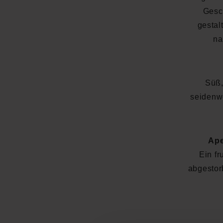
Gesc
gestalt
na
Süß,
seidenw
Ape
Ein f
abgestorb