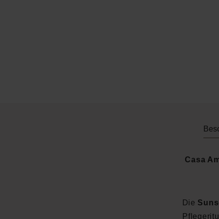
Bes
Casa Ama
Die
Sunse
Pflegerit