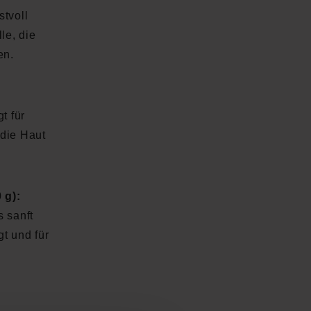
stvoll
lle, die
en.
t für
die Haut
 g):
 sanft
gt und für