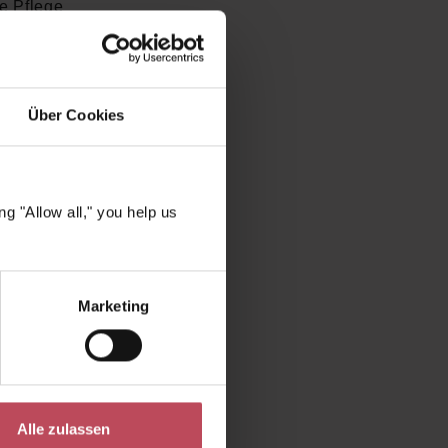
he Pflege
tigkeit.
i wählen?
Über Cookies
enkbox
n &
g "Allow all," you help us
t
uttypen
Duftwelten
Marketing
fi dafür,
lege zum
enden,
Alle zulassen
 zu einem