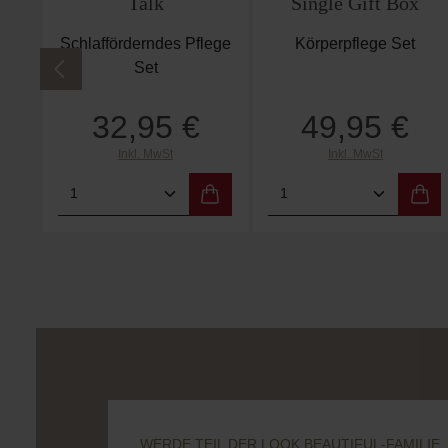
This Works
Casa Amalfi
Deep Sleep Pillow
Aperitivo in Amalfi
Talk
Single Gift Box
Schlafförderndes Pflege
Körperpflege Set
Set
32,95 €
49,95 €
Regulärer Preis:
Regulärer Preis:
Inkl. MwSt
Inkl. MwSt
Produkt Anzahl: Gib den gewünschten
Produkt Anzahl: 