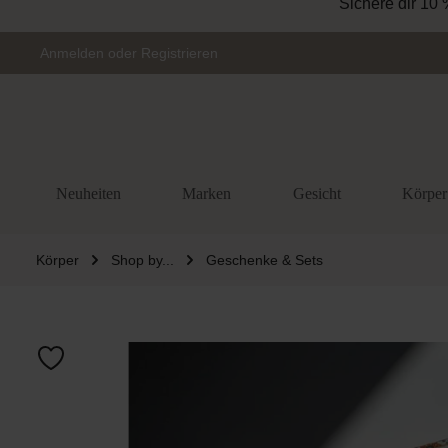
Sichere dir 10 
Zur Hauptnavigation springen
Anmelden
oder
Registrieren
Neuheiten
Marken
Gesicht
Körper
Körper
Shop by...
Geschenke & Sets
Bildergalerie 