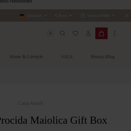
tiful-Newsletter
Deutsch
€
Euro
Service/Hilfe
Du hast 0 Produkte auf dem
Warenkorb enth
Home & Lifestyle
SALE
Beauty-Blog
Casa Amalfi
Procida Maiolica Gift Box