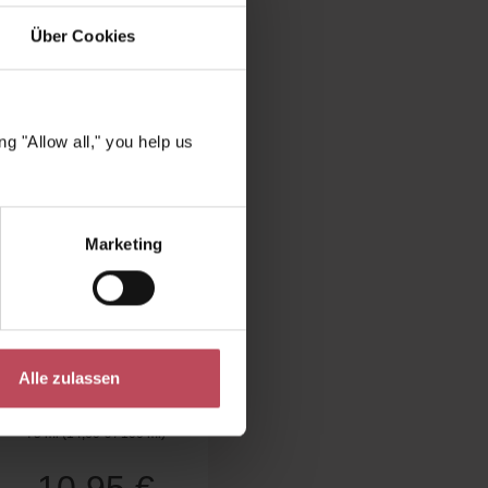
ngesehen
Über Cookies
g "Allow all," you help us
Marketing
Marvis
Sweet & Sour
Rhubarb Toothpaste
Alle zulassen
Zahnpasta
75 ml
(14,60 € / 100 ml)
Regulärer Preis: