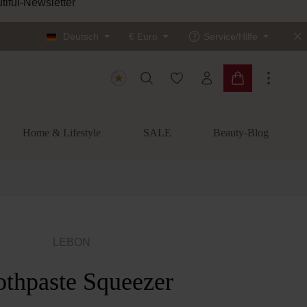
tiful-Newsletter
Deutsch
€
Euro
Service/Hilfe
Du hast 0 Produkte auf dem
Warenkorb enth
Home & Lifestyle
SALE
Beauty-Blog
LEBON
othpaste Squeezer