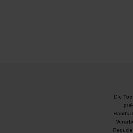
Die
Too
pra
Handcr
Verarb
Reduzie