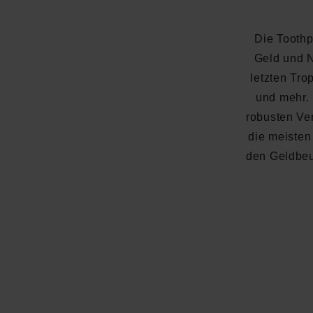
Die Toothp
Geld und N
letzten Tr
und mehr.
robusten Ver
die meisten
den Geldbeut
Durchschnittliche Bewertung