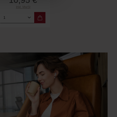
10,95 €
Inkl. MwSt
um die Anzahl zu erhöhen oder zu reduzie
e die Schaltflächen um die Anzahl zu erhö
ert ein oder benutze die Schaltflächen um
b den gewünschten Wert ein oder benutze d
Produkt Anzahl: Gib den gewünschten Wert