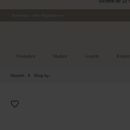
Sichere dir 10 
Zur Hauptnavigation springen
Anmelden
oder
Registrieren
Neuheiten
Marken
Gesicht
Körper
Gesicht
Shop by...
Bildergalerie 