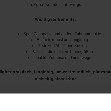
für Zuhause oder unterwegs.
Wichtigste Benefits:
Spart Zahnpasta und andere Tubenprodukte
Einfach, robust und langlebig
Reduziert Abfall und Kosten
Passt für die meisten Tubengrößen
Ideal für Zuhause und unterwegs
lights:
praktisch, langlebig, umweltfreundlich, platzspa
vielseitig einsetzbar