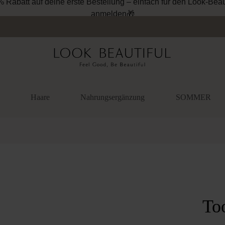
% Rabatt auf deine erste Bestellung – einfach für den Look-Beau
anmelden🎁
Haare
Nahrungsergänzung
SOMMER
überspringen
To