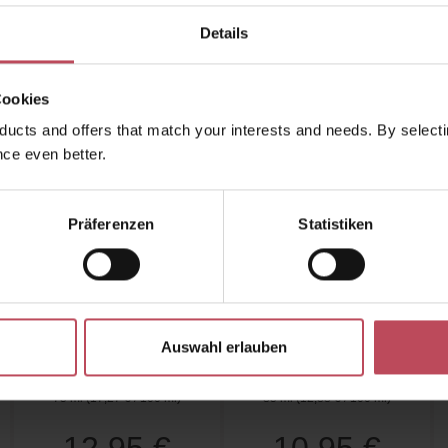
kauften auch
Ähnliche Produkte
Kunden haben sich ebenfalls a
Details
Cookies
ucts and offers that match your interests and needs. By selectin
ce even better.
Präferenzen
Statistiken
Marvis
Marvis
Garden Collection
Sensitive Gums
Dreamy Osmanthus
Gentle Mint
Auswahl erlauben
Toothpaste
Toothpaste
Zahnpasta
Zahnpasta
75 ml
(17,27 € / 100 ml)
85 ml
(12,88 € / 100 ml)
Regulärer Preis:
Regulärer Preis: