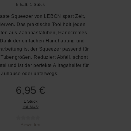
Inhalt:
1 Stück
aste Squeezer von LEBON spart Zeit,
erven. Das praktische Tool holt jeden
opfen aus Zahnpastatuben, Handcremes
 Dank der einfachen Handhabung und
arbeitung ist der Squeezer passend für
 Tubengrößen. Reduziert Abfall, schont
el und ist der perfekte Alltagshelfer für
Zuhause oder unterwegs.
6,95 €
1 Stück
Inkl. MwSt
 von 0 von 5 Sternen
Bewerten