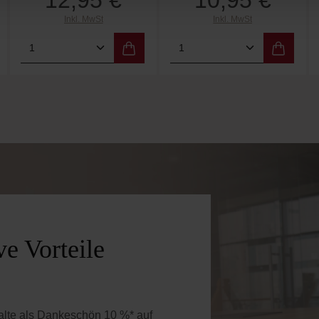
12,95 €
10,95 €
Inkl. MwSt
Inkl. MwSt
 Wert ein oder benutze die Schaltflächen 
Gib den gewünschten Wert ein oder benutz
Produkt Anzahl: Gib den gewünschten W
Produkt Anzahl: Gi
e Vorteile
halte als Dankeschön 10 %* auf