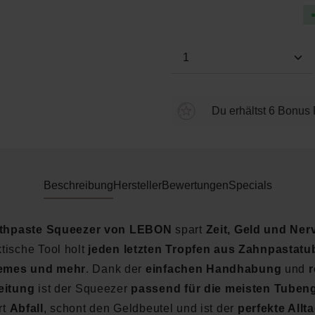
Produkt Anzahl: Gi
Du erhältst 6 Bonus 
Beschreibung
Hersteller
Bewertungen
Specials
thpaste Squeezer von LEBON
spart
Zeit, Geld und Ner
ktische Tool holt
jeden letzten Tropfen aus Zahnpastatu
emes und mehr
. Dank der
einfachen Handhabung
und
eitung
ist der Squeezer
passend für die meisten Tuben
rt
Abfall
, schont den Geldbeutel und ist der
perfekte Allt