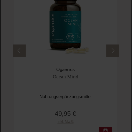
Ogaenics
Ocean Mind
Nahrungsergänzungsmittel
49,95 €
Regulärer Preis:
Inkl. MwSt
Produkt Anzahl: Gib den gewünschten Wert ein o
Pro