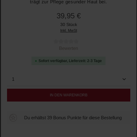
trägt zur Pflege gesunder Haut bei.
39,95 €
30 Stück
Inkl. MwSt
Durchschnittliche Bewertung von 0 von 5 Sternen
Bewerten
Sofort verfügbar, Lieferzeit: 2-3 Tage
Produkt Anzahl: Gib den gewünschten Wert ein oder b
IN DEN WARENKORB
Du erhältst 39 Bonus Punkte für diese Bestellung