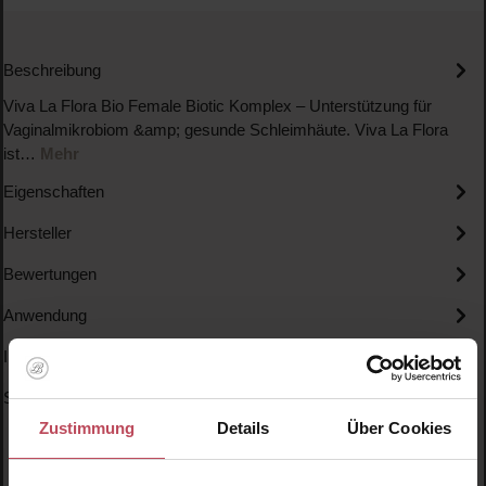
Beschreibung
Viva La Flora Bio Female Biotic Komplex – Unterstützung für
Vaginalmikrobiom &amp; gesunde Schleimhäute. Viva La Flora
ist…
Mehr
Eigenschaften
Hersteller
Bewertungen
Anwendung
Inhaltsstoffe
Specials
Zustimmung
Details
Über Cookies