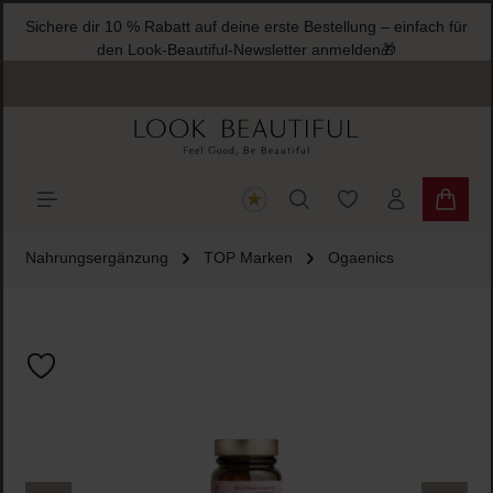
Sichere dir 10 % Rabatt auf deine erste Bestellung – einfach für
halt springen
den Look-Beautiful-Newsletter anmelden🎁
Du hast 0 Produkte
Warenk
Nahrungsergänzung
TOP Marken
Ogaenics
Bildergalerie überspringen