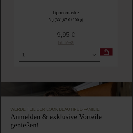
Lippenmaske
3 g
(331,67 € / 100 g)
9,95 €
Regulärer Preis:
Inkl. MwSt
Produkt Anzahl: Gib den gewünschten Wert ein o
Pro
WERDE TEIL DER LOOK BEAUTIFUL-FAMILIE
Anmelden & exklusive Vorteile
genießen!