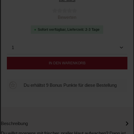
Durchschnittliche Bewertung von 0 von 5 Sternen
Bewerten
Sofort verfügbar, Lieferzeit: 2-3 Tage
Produkt Anzahl: Gib den gewünschten Wert ein oder b
IN DEN WARENKORB
Du erhältst 9 Bonus Punkte für diese Bestellung
Beschreibung
Du willst morgens mit frischer, praller Haut aufwachen? Dann ist