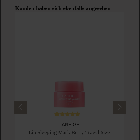
Produktgalerie überspringen
Kunden haben sich ebenfalls angesehen
Durchschnittliche Bewertung von 5 von 5 
LANEIGE
Lip Sleeping Mask Berry Travel Size