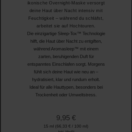
ikonische Overnight-Maske versorgt
deine Haut über Nacht intensiv mit
Feuchtigkeit – während du schläfst,
arbeitet sie auf Hochtouren.
Die einzigartige
Sleep-Tox™ Technologie
hilft, die Haut über Nacht zu entgiften,
während
Aromasleep™
mit einem
zarten, beruhigenden Duft für
entspanntes Einschlafen sorgt. Morgens
fühlt sich deine Haut wie neu an –
hydratisiert, klar und rundum erholt.
Ideal für alle Hauttypen, besonders bei
Trockenheit oder Umweltstress.
9,95 €
15 ml
(66,33 € / 100 ml)
Inkl. MwSt