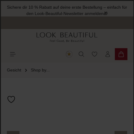
Sichere dir 10 % Rabatt auf deine erste Bestellung – einfach für
halt springen
den Look-Beautiful-Newsletter anmelden🎁
Du hast 0 Produkte
Warenk
Gesicht
Shop by...
Bildergalerie überspringen