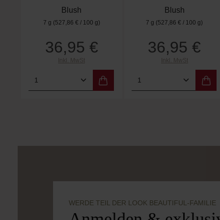
Blush
Blush
7 g
(527,86 € / 100 g)
7 g
(527,86 € / 100 g)
36,95 €
36,95 €
Regulärer Preis:
Regulärer Preis:
Inkl. MwSt
Inkl. MwSt
Produkt Anzahl: Gib den gewünschten
Produkt Anzahl: 
WERDE TEIL DER LOOK BEAUTIFUL-FAMILIE
Anmelden & exklusiv