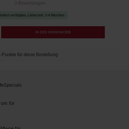
 von 5 von 5 Sternen
3 Bewertungen
Sofort verfügbar, Lieferzeit: 3-4 Wochen
b den gewünschten Wert ein oder benutze d
IN DEN WARENKORB
 Punkte für diese Bestellung
fe
Specials
rum für
Pflege für