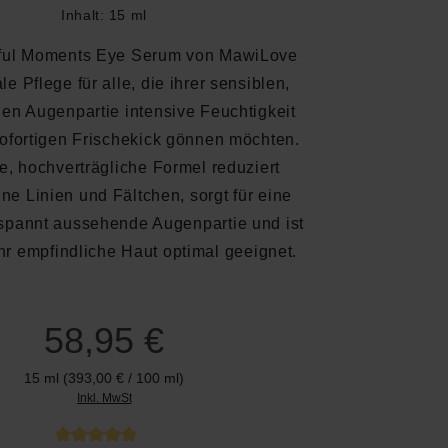
Inhalt:
15 ml
ful Moments Eye Serum von MawiLove
ale Pflege für alle, die ihrer sensiblen,
hen Augenpartie intensive Feuchtigkeit
ofortigen Frischekick gönnen möchten.
ie, hochverträgliche Formel reduziert
ine Linien und Fältchen, sorgt für eine
tspannt aussehende Augenpartie und ist
hr empfindliche Haut optimal geeignet.
58,95 €
15 ml
(393,00 € / 100 ml)
Inkl. MwSt