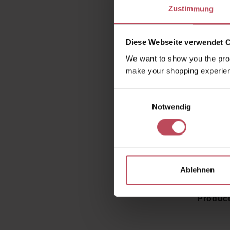
Zustimmung
Diese Webseite verwendet 
T
We want to show you the prod
make your shopping experien
Wie s
Einwilligungsauswahl
deine A
Notwendig
und wa
Glättung
Die inn
Ablehnen
Jetzt 
Produc