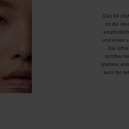
Das 04 Joy
ist die ide
empfindlic
und einen s
Die ölfre
sichtbar fe
glattere, en
auch für se