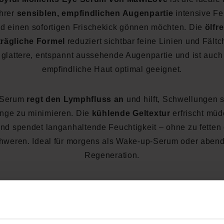
ihrer
sensiblen, empfindlichen Augenpartie
intensive Fe
d einen sofortigen Frischekick gönnen möchten. Die
ölfre
rägliche Formel
reduziert sichtbar feine Linien und Fältc
e glattere, entspannt aussehende Augenpartie und ist auch 
empfindliche Haut optimal geeignet.
 Serum
regt den Lymphfluss an
und hilft, Schwellungen 
nge zu minimieren. Die
kühlende Geltextur
erfrischt mü
und spendet langanhaltende Feuchtigkeit – ohne zu fetten
hweren. Ideal für morgens als Wake-up-Serum oder abend
Regeneration.
Top-Benefits auf einen Blick:
eduziert sofort feine Linien & Fältchen:
Für glatte, erholte A