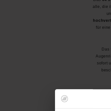
alle, die 
un
hochvert
für ein
Das
Augenri
sofort 
besc
R