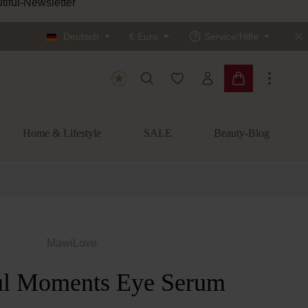
tiful-Newsletter
Deutsch
€
Euro
Service/Hilfe
Du hast 0 Produkte auf dem
Warenkorb enth
Home & Lifestyle
SALE
Beauty-Blog
MawiLove
ul Moments Eye Serum