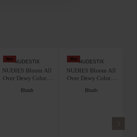
Neu
Neu
N
S
NUDESTIX
NUDESTIX
NUDIES Bloom All
NUDIES Bloom All
Over Dewy Color –
Over Dewy Color –