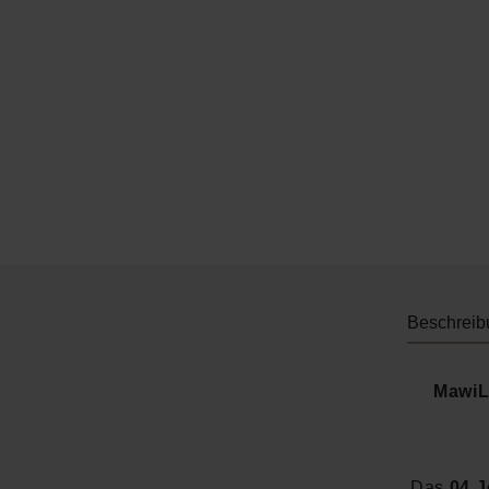
Beschreib
MawiL
Das
04 