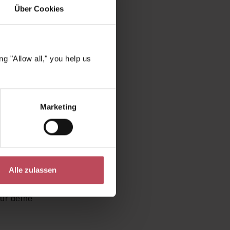
ss an
Über Cookies
gen
 Haut
Haut
 & abends
g "Allow all," you help us
, dass
 wirkt –
Marketing
fortige
n suchen?
he – für
Alle zulassen
autiful
ür deine