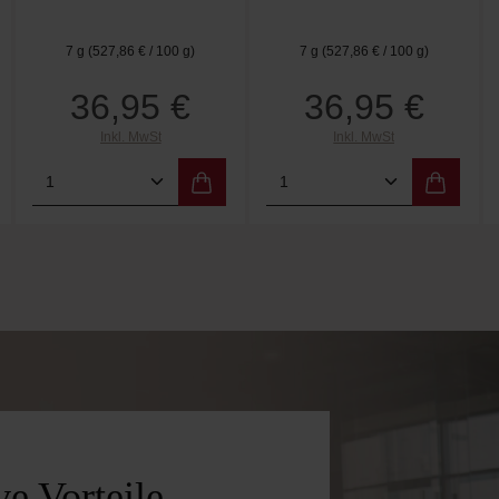
Lilac Love
Bohemian Rose
Blush
Blush
7 g
(527,86 € / 100 g)
7 g
(527,86 € / 100 g)
36,95 €
36,95 €
Regulärer Preis:
Regulärer Preis:
Inkl. MwSt
Inkl. MwSt
 Wert ein oder benutze die Schaltflächen 
Gib den gewünschten Wert ein oder benutz
Produkt Anzahl: Gib den gewünschten W
Produkt Anzahl: Gi
e Vorteile