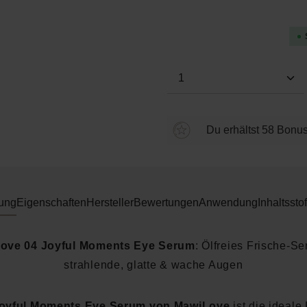
Durchschnittliche Bewertung
Produkt Anzahl: Gi
Du erhältst 58 Bonus
ung
Eigenschaften
Hersteller
Bewertungen
Anwendung
Inhaltsstof
ove 04 Joyful Moments Eye Serum
: Ölfreies Frische-Se
strahlende, glatte & wache Augen
Joyful Moments Eye Serum von MawiLove
ist die ideale 