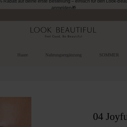
% Rabatt auf deine erste Bestellung – einfach für den Look-Beau
anmelden🎁
Haare
Nahrungsergänzung
SOMMER
überspringen
04 Joyf