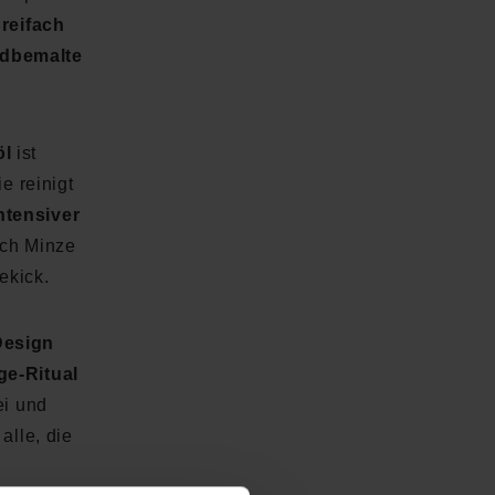
reifach
dbemalte
öl
ist
 reinigt
ntensiver
ach Minze
ekick.
Design
ge-Ritual
ei und
alle, die