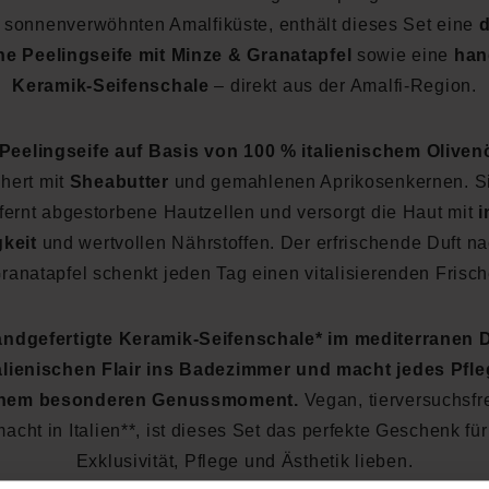
 sonnenverwöhnten Amalfiküste, enthält dieses Set eine
d
e Peelingseife mit Minze & Granatapfel
sowie eine
han
Keramik-Seifenschale
– direkt aus der Amalfi-Region.
Peelingseife auf Basis von 100 % italienischem Oliven
hert mit
Sheabutter
und gemahlenen Aprikosenkernen. Sie
tfernt abgestorbene Hautzellen und versorgt die Haut mit
i
keit
und wertvollen Nährstoffen. Der erfrischende Duft n
ranatapfel schenkt jeden Tag einen vitalisierenden Frisch
andgefertigte Keramik-Seifenschale* im mediterranen 
talienischen Flair ins Badezimmer und macht jedes Pfle
inem besonderen Genussmoment.
Vegan, tierversuchsfr
cht in Italien**, ist dieses Set das perfekte Geschenk für 
Exklusivität, Pflege und Ästhetik lieben.