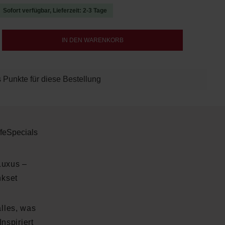
Sofort verfügbar, Lieferzeit: 2-3 Tage
b den gewünschten Wert ein oder benutze d
IN DEN WARENKORB
 Punkte für diese Bestellung
fe
Specials
Luxus –
nkset
alles, was
nspiriert