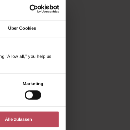
 wählen?
emalter
Über Cookies
 belebend
Olivenöl
te Haut
g "Allow all," you help us
er
Marketing
fi dafür,
ischem
en
nwendung
Alle zulassen
e, die