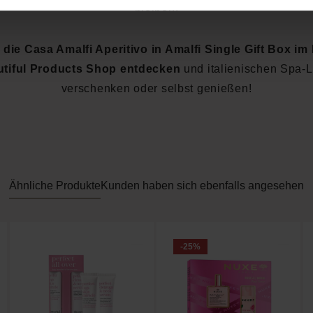
bleiben.
t die Casa Amalfi Aperitivo in Amalfi Single Gift Box im
tiful Products Shop entdecken
und italienischen Spa-
verschenken oder selbst genießen!
Ähnliche Produkte
Kunden haben sich ebenfalls angesehen
-25
%