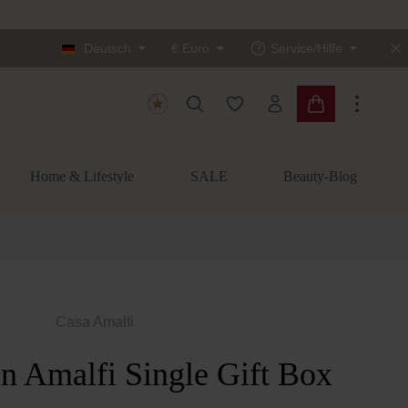
Deutsch
€
Euro
Service/Hilfe
Du hast 0 Produkte auf dem
Warenkorb enth
Home & Lifestyle
SALE
Beauty-Blog
Casa Amalfi
in Amalfi Single Gift Box