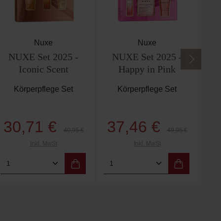
Nuxe
Nuxe
NUXE Set 2025 -
NUXE Set 2025 -
Iconic Scent
Happy in Pink
Körperpflege Set
Körperpflege Set
30,71 €
37,46 €
Verkaufspreis:
Verkaufspreis:
s:
Regulärer Preis:
Regulärer Preis:
40,95 €
49,95 €
Inkl. MwSt
Inkl. MwSt
um die Anzahl zu erhöhen oder zu reduzie
e die Schaltflächen um die Anzahl zu erhö
ert ein oder benutze die Schaltflächen um
b den gewünschten Wert ein oder benutze d
Produkt Anzahl: Gib den gewünschten Wert
Produkt Anzahl: Gib d
Pr