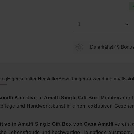
Produkt Anzahl: Gi
Du erhältst 49 Bonus
ung
Eigenschaften
Hersteller
Bewertungen
Anwendung
Inhaltsstof
malfi Aperitivo in Amalfi Single Gift Box
: Mediterraner 
pflege und Handwerkskunst in einem exklusiven Gesche
itivo in Amalfi Single Gift Box von Casa Amalfi
vereint 
sche Lebensfreude und hochwertige Hautpflege ausmacht. I