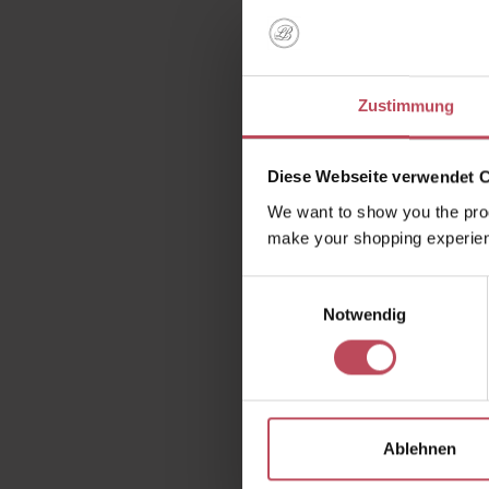
Warum d
Zustimmung
Diese Webseite verwendet 
We want to show you the prod
make your shopping experien
Einwilligungsauswahl
Notwendig
Wie sorg
dass 
D
Pflegew
Ablehnen
zu ei