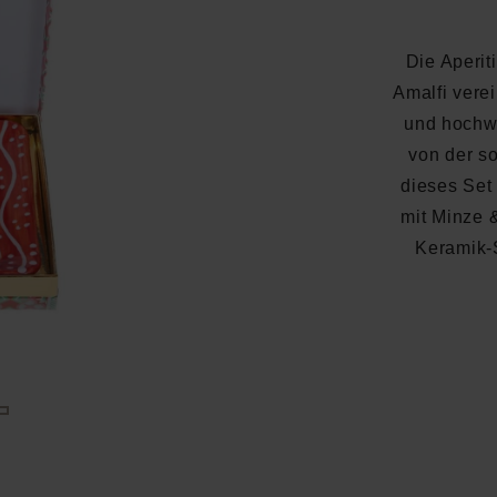
Die Aperit
Amalfi verei
und hochwe
von der s
dieses Set
mit Minze 
Keramik-S
Durchschnittliche Bewertung