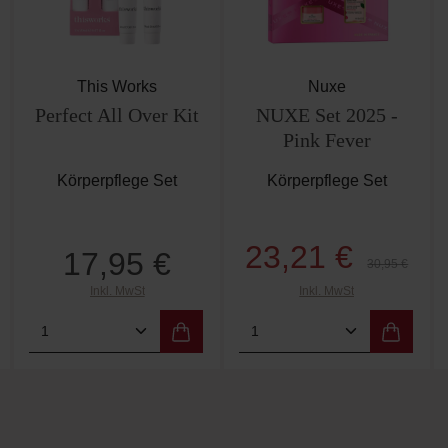
This Works
Nuxe
Perfect All Over Kit
NUXE Set 2025 -
Pink Fever
Körperpflege Set
Körperpflege Set
23,21 €
17,95 €
Verkaufspreis:
Regulärer Prei
Regulärer Preis:
30,95 €
Inkl. MwSt
Inkl. MwSt
 Wert ein oder benutze die Schaltflächen 
Gib den gewünschten Wert ein oder benutz
Produkt Anzahl: Gib den gewünschten W
Produkt Anzahl: Gi