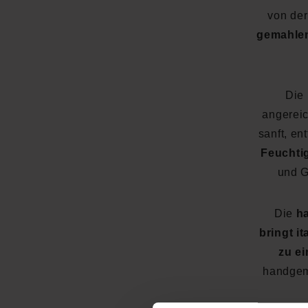
von der
gemahlen
Die
angereic
sanft, en
Feuchtig
und G
Die
h
bringt i
zu e
handgema