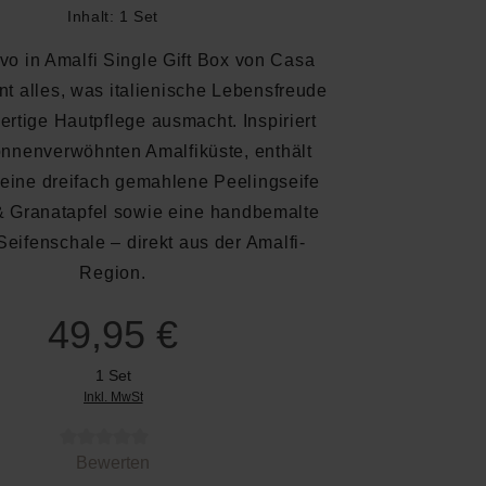
Inhalt:
1 Set
ivo in Amalfi Single Gift Box von Casa
nt alles, was italienische Lebensfreude
rtige Hautpflege ausmacht. Inspiriert
onnenverwöhnten Amalfiküste, enthält
 eine dreifach gemahlene Peelingseife
& Granatapfel sowie eine handbemalte
eifenschale – direkt aus der Amalfi-
Region.
49,95 €
1 Set
Inkl. MwSt
 von 0 von 5 Sternen
Bewerten