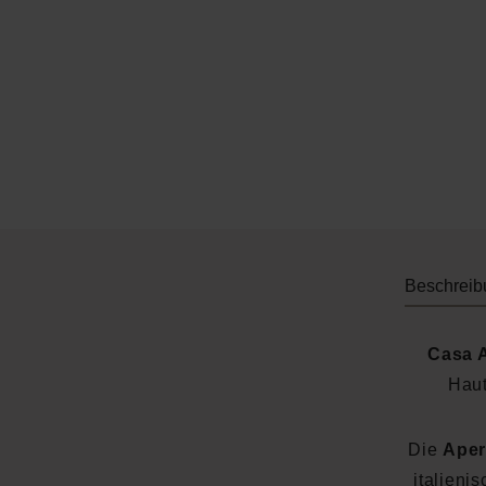
Beschreib
Casa A
Haut
Die
Aper
italieni