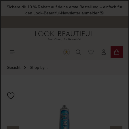
Sichere dir 10 % Rabatt auf deine erste Bestellung – einfach für
halt springen
den Look-Beautiful-Newsletter anmelden🎁
Du hast 0 Produkte
Warenk
Gesicht
Shop by...
Bildergalerie überspringen