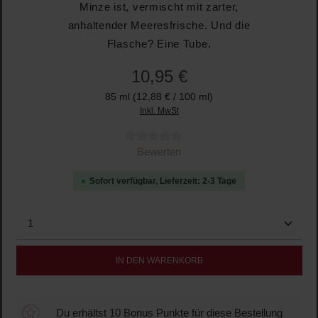
Minze ist, vermischt mit zarter,
anhaltender Meeresfrische. Und die
Flasche? Eine Tube.
10,95 €
85 ml
(12,88 € / 100 ml)
Inkl. MwSt
Durchschnittliche Bewertung von 0 von 5 Sternen
Bewerten
Sofort verfügbar, Lieferzeit: 2-3 Tage
Produkt Anzahl: Gib den gewünschten Wert ein oder b
IN DEN WARENKORB
Du erhältst 10 Bonus Punkte für diese Bestellung