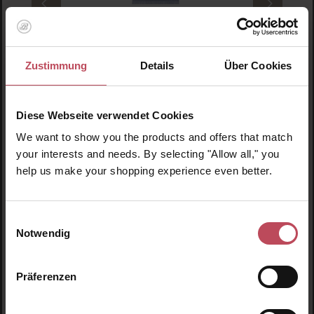
Marvis
Jasmin Mint Toothpaste
Zustimmung
Details
Über Cookies
Zahnpasta
Diese Webseite verwendet Cookies
85 ml
(12,88 € / 100 ml)
We want to show you the products and offers that match
your interests and needs. By selecting "Allow all," you
10,95 €
Regulärer Preis:
help us make your shopping experience even better.
Inkl. MwSt
Produkt Anzahl: Gib den gewünschten Wert ein o
Pro
Einwilligungsauswahl
Notwendig
Produktgalerie überspringen
Ähnliche Produkte
Präferenzen
Neu
N
NUDESTIX