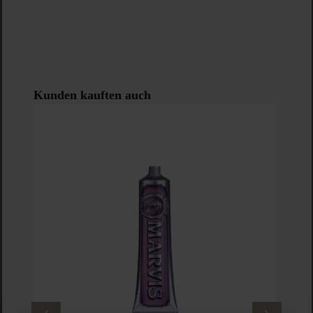
Produktgalerie überspringen
Kunden kauften auch