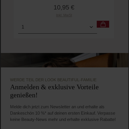
Marvis
Black Forest Toothpaste
Zahnpasta
75 ml
(14,60 € / 100 ml)
10,95 €
Regulärer Preis:
Inkl. MwSt