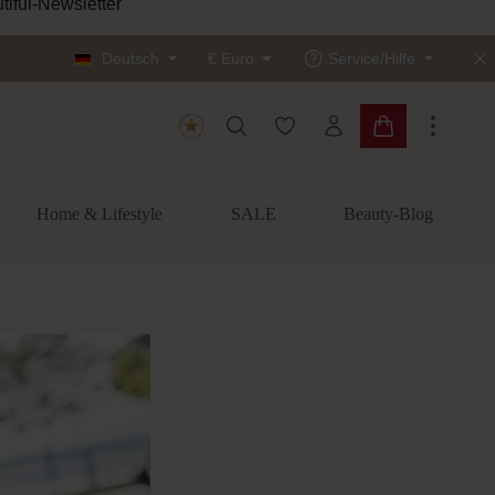
tiful-Newsletter
Deutsch
€
Euro
Service/Hilfe
Du hast 0 Produkte auf dem
Warenkorb enth
Home & Lifestyle
SALE
Beauty-Blog