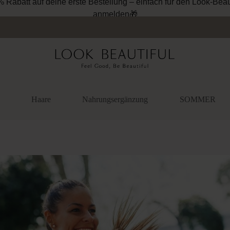
% Rabatt auf deine erste Bestellung – einfach für den Look-Beau
anmelden🎁
Haare
Nahrungsergänzung
SOMMER