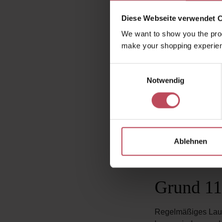
Sport ist technisc
chemischen Substa
Diese Webseite verwendet 
We want to show you the prod
Grund 9:
make your shopping experien
Einwilligungsauswahl
Laut dem National 
Notwendig
Darm- oder Brustkr
verschiedener Körpe
Grund 10
Ablehnen
Das Verbringen von 
Grund 11
Regelmäßiges Lauf