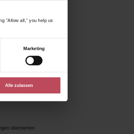
ufen produzierten
g "Allow all," you help us
es Risiko, an
Marketing
ät zum Schutz
n
Alle zulassen
rgiequelle.
ngen überstehen