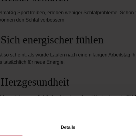
lmäßig Sport treiben, erleben weniger Schlafprobleme. Schon
können den Schlaf verbessern.
Sich energischer fühlen
 so scheint, als würde Laufen nach einem langen Arbeitstag Ih
s tatsächlich für neue Energie.
 Herzgesundheit
Association empfiehlt, drei bis viermal pro Woche jeweils 40 M
holesterinspiegel natürlich zu senken.
 Stress abbauen
Details