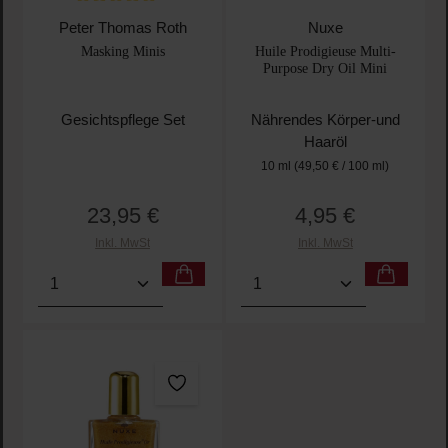
Durchschnittliche Bewertung von 5 von 5 Sternen
Peter Thomas Roth
Nuxe
Masking Minis
Huile Prodigieuse Multi-
Purpose Dry Oil Mini
Gesichtspflege Set
Nährendes Körper-und
Haaröl
10 ml
(49,50 € / 100 ml)
23,95 €
4,95 €
Regulärer Preis:
Regulärer Preis:
Inkl. MwSt
Inkl. MwSt
Produkt Anzahl: Gib den gewünschten Wert ein oder
Produkt Anzahl: Gib den 