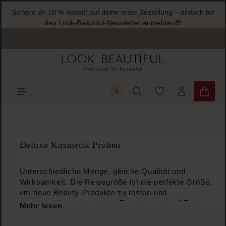
Sichere dir 10 % Rabatt auf deine erste Bestellung – einfach für
halt springen
den Look-Beautiful-Newsletter anmelden🎁
Du hast 0 Produkte
Warenk
Deluxe Kosmetik Proben
Unterschiedliche Menge, gleiche Qualität und
Wirksamkeit. Die Reisegröße ist die perfekte Größe,
um neue Beauty-Produkte zu testen und
auszuprobieren oder deine Favoriten mit auf Reisen
Mehr lesen
zu nehmen. Schränke deine Neugier nicht ein,
entdecke die Pflegekosmetik, die am besten zu dir