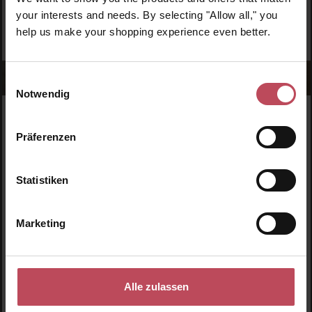
your interests and needs. By selecting "Allow all," you
help us make your shopping experience even better.
Einwilligungsauswahl
Notwendig
WERDE TEIL DER LOOK BEAUTIFUL-FAMILIE
Präferenzen
Anmelden & exklusive Vorteile
genießen!
Statistiken
Melde dich jetzt zum Newsletter an und erhalte als
Dankeschön 10 %* auf deinen ersten Einkauf. Verpasse
keine Beauty-News mehr und erhalte exklusive Rabatte!
Marketing
Alle zulassen
JETZT ANMELDEN