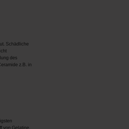
aut. Schädliche
icht
llung des
Ceramide z.B. in
igsten
f von Gelatine.