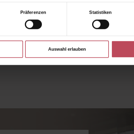
Präferenzen
Statistiken
toffen in der Hautpflege gehören die Vitamine E, C und vor alle
nol zu Vitamin-A-Säure umgewandelt, was einen leicht peelenden
eln oder Abschuppung äußern – das ist aber ein durchaus gewün
 die Haut erneuert.
Auswahl erlauben