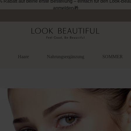
% Rabatt auf deine erste Bestellung – einfach für den Look-Beau
anmelden🎁
Haare
Nahrungsergänzung
SOMMER