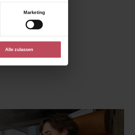
Marketing
m A1 - Retinol. Auf
 Effekt hat. Dies
schter Effekt, den
Alle zulassen