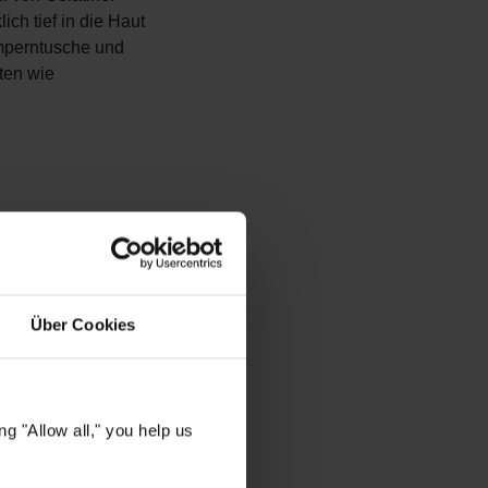
ich tief in die Haut
imperntusche und
ten wie
stoffe. Die
n von Pflanzen, die
Über Cookies
otenter Anti-
äufig gut auf
g "Allow all," you help us