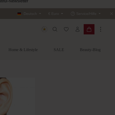
tiful-Newsletter
Deutsch
€
Euro
Service/Hilfe
Du hast 0 Produkte auf dem
Warenkorb enth
Home & Lifestyle
SALE
Beauty-Blog