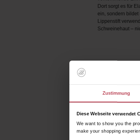
Dort sorgt es für El
ein, sondern bilde
Lippenstift verwen
Schweinehaut – nich
POLYPHEN
Ob grüner Tee, Oliv
Dermatologen inter
Zustimmung
Polyphenole heißen
Aging-Wirkstoff. Au
Polyphenole an.
Diese Webseite verwendet 
We want to show you the prod
make your shopping experien