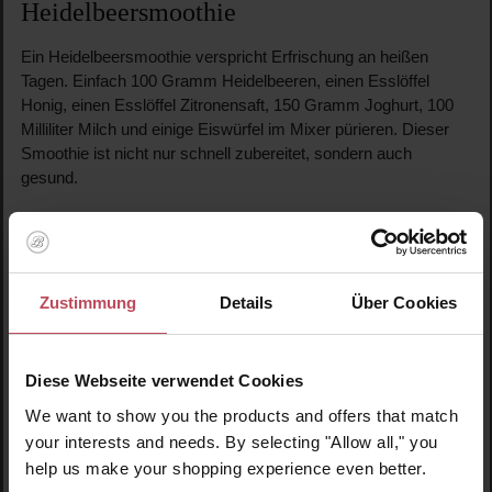
Heidelbeersmoothie
Ein Heidelbeersmoothie verspricht Erfrischung an heißen
Tagen. Einfach 100 Gramm Heidelbeeren, einen Esslöffel
Honig, einen Esslöffel Zitronensaft, 150 Gramm Joghurt, 100
Milliliter Milch und einige Eiswürfel im Mixer pürieren. Dieser
Smoothie ist nicht nur schnell zubereitet, sondern auch
gesund.
Strahlend schön dank Sommerbeeren
Erdbeeren
Zustimmung
Details
Über Cookies
Erdbeeren, kalorienarm und reich an Vitamin C, fördern den
Aufbau von Kollagen und schützen vor Pigmentflecken. Sie
Diese Webseite verwendet Cookies
enthalten mehr Vitamin C als Zitronen oder Orangen und sind
We want to show you the products and offers that match
deshalb ein ausgezeichnetes Beauty-Food.
your interests and needs. By selecting "Allow all," you
help us make your shopping experience even better.
Heidelbeeren & Himbeeren