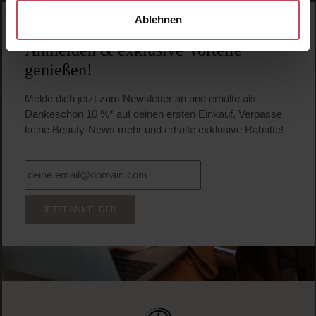
Ablehnen
WERDE TEIL DER LOOK BEAUTIFUL-FAMILIE
Anmelden & exklusive Vorteile
genießen!
Melde dich jetzt zum Newsletter an und erhalte als
Dankeschön 10 %* auf deinen ersten Einkauf. Verpasse
keine Beauty-News mehr und erhalte exklusive Rabatte!
JETZT ANMELDEN