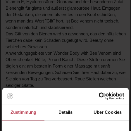
Vitamin E, Hyaluronsäure, Guarana und der besonderen Zutat
Bienengift für glatte und äußerst glamouröse Haut. Entgegen
der Gedanken, die einem als erstes in den Kopf schießen,
wenn man das Wort "Gift" hört, ist Bee venom nicht toxisch,
sondern natürlich und stabilisierend.
Das Gift von den Bienen wird so gewonnen, das den nützlichen
Tierchen dabei kein Schaden zugefügt wird. Beauty ohne
schlechtes Gewissen.
Anwendungsgebiete von Wonder Body with Bee Venom sind
Oberschenkel, Hüfte, Po und Bauch. Diese Stellen cremen Sie
täglich ein; am besten in Form einer Massage mit sanft
kreisenden Bewegungen. Schauen Sie Ihrer Haut dabei zu, wie
Sie sich von Tag zu Tag verbessert. Raue Stellen weichen
seidiger Glätte.
Kurzum: Die Bodylotion mit dem Trendmittel Bee venom ist
nachhaltig, natürlich höchst wirksam und glamourös. Sie tun
Ihrer Haut und Ihrer Gesundheit etwas Gutes, ohne Tieren oder
der Natur Schaden zuzufügen. Innerhalb kürzester Zeit sind
Zustimmung
Details
Über Cookies
Sie somit sommertauglich und müssen sich am Strand oder
einfach auf der Straße mit kurzem Rock nicht schämen,
sondern können strahlen. Nicht umsonst ist Bee venom seit