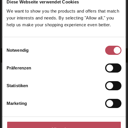
Diese Webseite verwendet Cookies
kurzem absolut unverzichtbar bei Stars und deren
We want to show you the products and offers that match
Körperpflege.
your interests and needs. By selecting "Allow all," you
help us make your shopping experience even better.
Einwilligungsauswahl
Notwendig
Präferenzen
WERDE TEIL DER LOOK BEAUTIFUL-FAMILIE
Anmelden & exklusive Vorteile
Statistiken
genießen!
Melde dich jetzt zum Newsletter an und erhalte als
Marketing
Dankeschön 10 %* auf deinen ersten Einkauf. Verpasse
keine Beauty-News mehr und erhalte exklusive Rabatte!