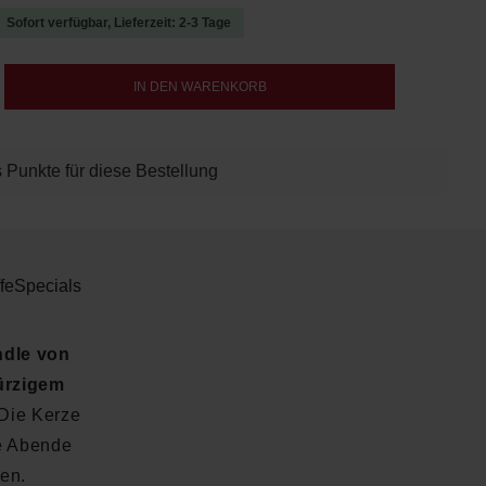
Sofort verfügbar, Lieferzeit: 2-3 Tage
b den gewünschten Wert ein oder benutze d
IN DEN WARENKORB
 Punkte für diese Bestellung
fe
Specials
ndle von
ürzigem
 Die Kerze
he Abende
ten.