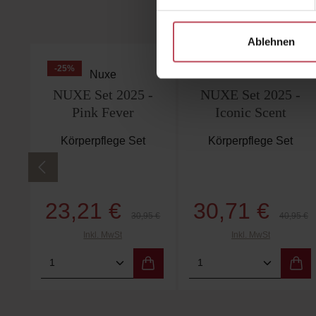
Ablehnen
Produktgalerie überspringen
-25
%
-25
%
Nuxe
Nuxe
NUXE Set 2025 -
NUXE Set 2025 -
Pink Fever
Iconic Scent
Körperpflege Set
Körperpflege Set
23,21 €
30,71 €
Verkaufspreis:
Verkaufspreis:
Regulärer Preis:
Regulärer
30,95 €
40,95 €