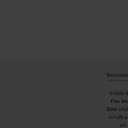
Beschreib
Erlebe 
Feu de
Zimt
erfü
schafft
e
am 