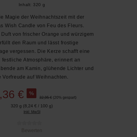
Inhalt:
320 g
ie Magie der Weihnachtszeit mit der
s Wish Candle von Feu des Fleurs.
 Duft von frischer Orange und würzigem
rfüllt den Raum und lässt frostige
ge vergessen. Die Kerze schafft eine
 festliche Atmosphäre, erinnert an
Abende am Kamin, glühende Lichter und
e Vorfreude auf Weihnachten.
,36 €
%
32,95 €
(20% gespart)
320 g
(8,24 € / 100 g)
Inkl. MwSt
 von 0 von 5 Sternen
Bewerten