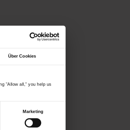
d Zimt
um
Über Cookies
en
es
g "Allow all," you help us
nts- und
Marketing