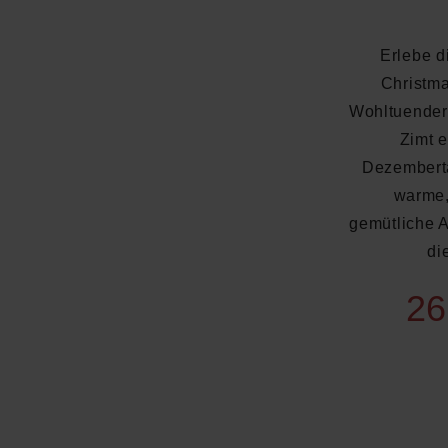
Erlebe d
Christma
Wohltuender
Zimt e
Dezemberta
warme,
gemütliche 
di
26
Durchschnittliche Bewertung