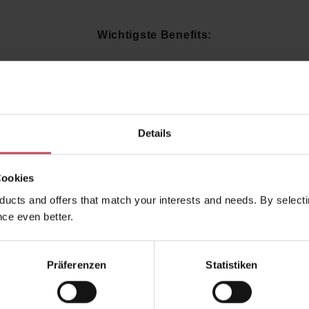
Wichtigste Benefits:
Intensiver, stimmungsvoller Weihnachtsduft
mit Orange un
Schafft gemütliche, festliche Atmosphäre
in jedem Ra
Weckt Erinnerungen an winterliche Feiertage
Perfekt für entspannte Abende oder als Geschenk
Details
Hochwertige Verarbeitung
für gleichmäßiges Abbrenn
Cookies
iese Kerze verwandelt jeden Raum in ein
weihnachtlich
ucts and offers that match your interests and needs. By selectin
lparadies
und sorgt für
magische Momente in der Adve
ce even better.
Weihnachtszeit
.
Präferenzen
Statistiken