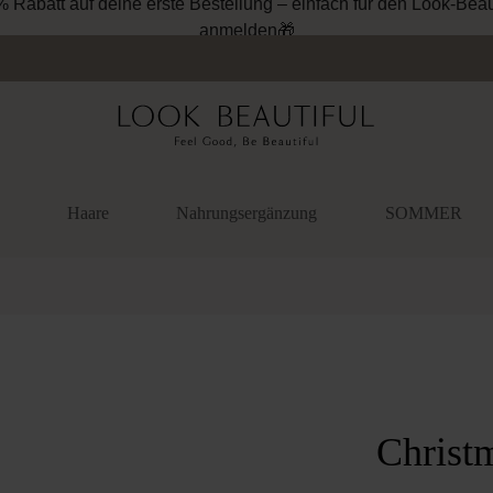
% Rabatt auf deine erste Bestellung – einfach für den Look-Beau
anmelden🎁
Haare
Nahrungsergänzung
SOMMER
überspringen
Christ