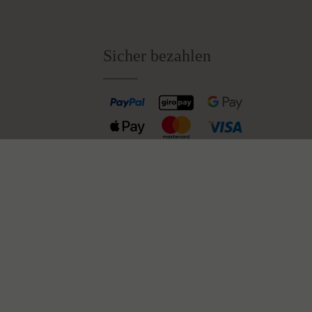
Sichere & einfache Bezahlung
ge
ng
Sicher bezahlen