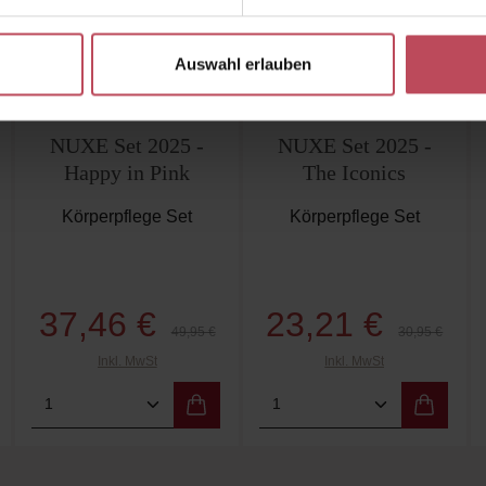
Ähnliche Produkte
Kunden haben sich ebenfalls angesehen
Auswahl erlauben
-25
%
-25
%
Nuxe
Nuxe
NUXE Set 2025 -
NUXE Set 2025 -
Happy in Pink
The Iconics
Körperpflege Set
Körperpflege Set
37,46 €
23,21 €
Verkaufspreis:
Verkaufspreis:
 Preis:
Regulärer Preis:
Regulärer Prei
49,95 €
30,95 €