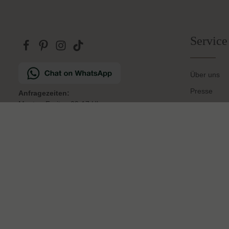
Schnelle Lieferung
V
1-3 Werktage Lieferzeit (AT und DE)
ab 
Service
Über uns
Presse
Anfragezeiten:
Montag-Freitag 09-17 Uhr
Versand & L
Retouren
Alle anderen Anfragen beantworten wir
innerhalb des nächsten Arbeitstags
Kontakt
Partnerpro