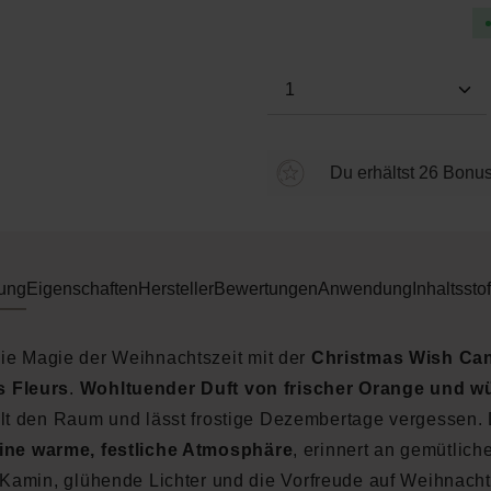
Produkt Anzahl: Gi
Du erhältst 26 Bonus
ung
Eigenschaften
Hersteller
Bewertungen
Anwendung
Inhaltsstof
die Magie der Weihnachtszeit mit der
Christmas Wish Ca
s Fleurs
.
Wohltuender Duft von frischer Orange und w
llt den Raum und lässt frostige Dezembertage vergessen.
ine warme, festliche Atmosphäre
, erinnert an gemütlic
Kamin, glühende Lichter und die Vorfreude auf Weihnach