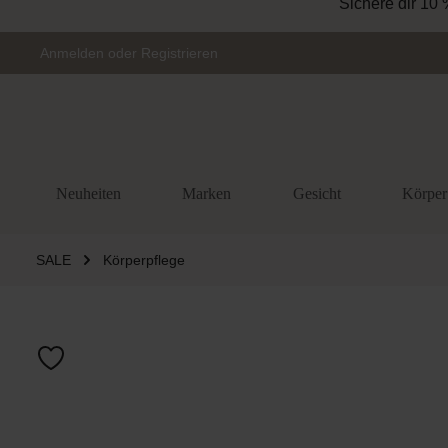
Sichere dir 10 
Zur Hauptnavigation springen
Anmelden
oder
Registrieren
Neuheiten
Marken
Gesicht
Körper
SALE
Körperpflege
Bildergalerie 