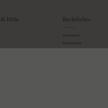
ersandkostenfrei
Gratis Paketbeila
€ 34.95 (AT und DE)
zu jeder Bestellu
 & Hilfe
Rechtliches
Impressum
Datenschutz
ieferung
Widerrufsrecht
AGB
gramm