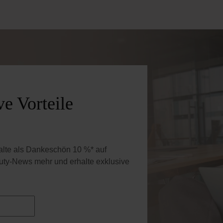
Inkl. MwSt
Inkl. MwSt
 Wert ein oder benutze die Schaltflächen 
Gib den gewünschten Wert ein oder benutz
Produkt Anzahl: Gib den gewünschten W
Produkt Anzahl: Gi
e Vorteile
halte als Dankeschön 10 %* auf