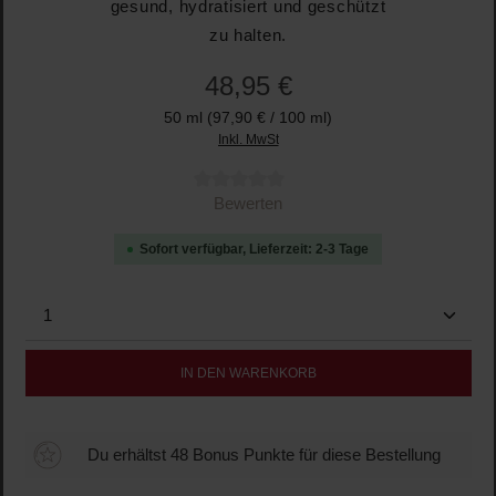
gesund, hydratisiert und geschützt
zu halten.
48,95 €
50 ml
(97,90 € / 100 ml)
Inkl. MwSt
Durchschnittliche Bewertung von 0 von 5 Sternen
Bewerten
Sofort verfügbar, Lieferzeit: 2-3 Tage
Produkt Anzahl: Gib den gewünschten Wert ein oder b
IN DEN WARENKORB
Du erhältst 48 Bonus Punkte für diese Bestellung