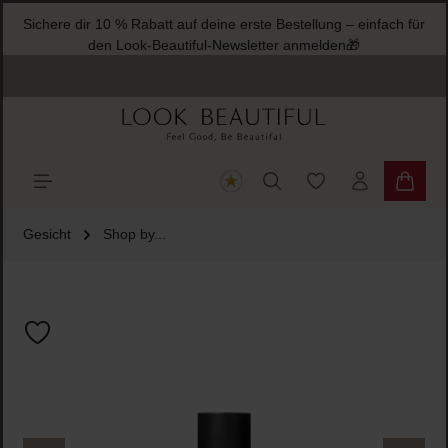
Sichere dir 10 % Rabatt auf deine erste Bestellung – einfach für
halt springen
den Look-Beautiful-Newsletter anmelden🎁
Du hast 0 Produkte
Warenk
Gesicht
Shop by...
Bildergalerie überspringen