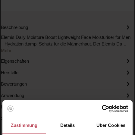
Beschreibung
Elemis Daily Moisture Boost Lightweight Face Moisturiser for Men
– Hydration &amp; Schutz für die Männerhaut. Der Elemis Da…
Mehr
Eigenschaften
Hersteller
Bewertungen
Anwendung
Inhaltsstoffe
Specials
Zustimmung
Details
Über Cookies