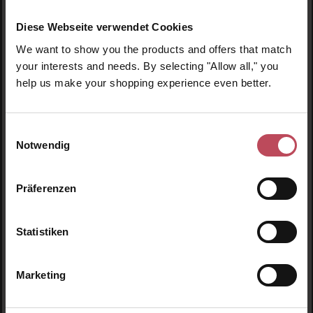
Diese Webseite verwendet Cookies
We want to show you the products and offers that match
your interests and needs. By selecting "Allow all," you
Produktgalerie überspringen
Ähnliche Produkte
help us make your shopping experience even better.
Neu
N
N
Einwilligungsauswahl
Notwendig
Präferenzen
Statistiken
Marketing