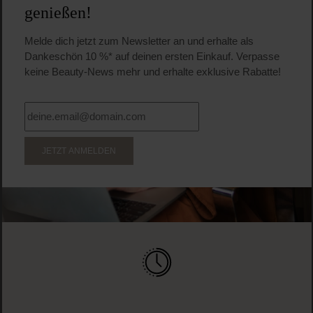
22,95 €
Regulärer Preis:
Inkl. MwSt
Produkt Anzahl: Gib den gewünschten Wert ein o
Pro
WERDE TEIL DER LOOK BEAUTIFUL-FAMILIE
Anmelden & exklusive Vorteile
genießen!
Melde dich jetzt zum Newsletter an und erhalte als
Dankeschön 10 %* auf deinen ersten Einkauf. Verpasse
keine Beauty-News mehr und erhalte exklusive Rabatte!