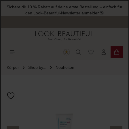
Sichere dir 10 % Rabatt auf deine erste Bestellung – einfach für
halt springen
den Look-Beautiful-Newsletter anmelden🎁
Du hast 0 Produkte
Warenk
Körper
Shop by...
Neuheiten
Bildergalerie überspringen