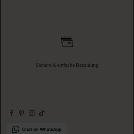
Versandkostenfrei
ab € 34.95 (AT und DE)
Gratis Paketbeilage
zu jeder Bestellung