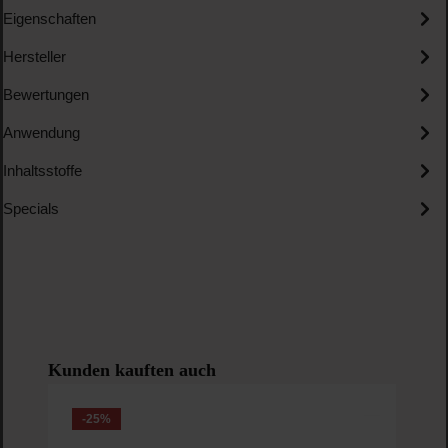
Eigenschaften
Hersteller
Bewertungen
Anwendung
Inhaltsstoffe
Specials
Produktgalerie überspringen
Kunden kauften auch
-25
%