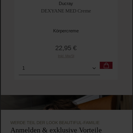
P
Ducray
DEXYANE MED Creme
Körpercreme