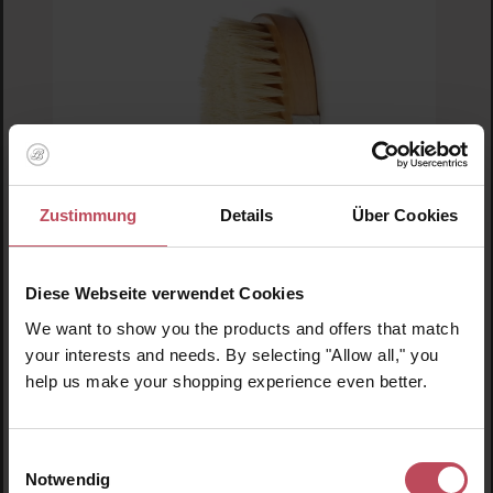
Zustimmung
Details
Über Cookies
Diese Webseite verwendet Cookies
Goldi Body
We want to show you the products and offers that match
Dry Body Brush
your interests and needs. By selecting "Allow all," you
help us make your shopping experience even better.
Körperbürste
Einwilligungsauswahl
Notwendig
8,96 €
Verkaufspreis:
Regulärer Preis: