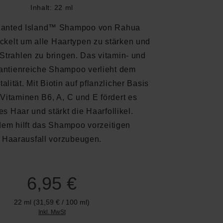
Inhalt:
22 ml
anted Island™ Shampoo von Rahua
ckelt um alle Haartypen zu stärken und
Strahlen zu bringen. Das vitamin- und
dantienreiche Shampoo verlieht dem
alität. Mit Biotin auf pflanzlicher Basis
Vitaminen B6, A, C und E fördert es
s Haar und stärkt die Haarfollikel.
em hilft das Shampoo vorzeitigen
Haarausfall vorzubeugen.
6,95 €
22 ml
(31,59 € / 100 ml)
Inkl. MwSt