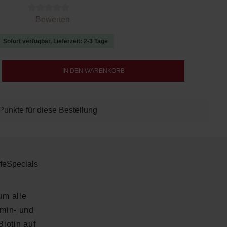
 von 0 von 5 Sternen
Bewerten
Sofort verfügbar, Lieferzeit: 2-3 Tage
b den gewünschten Wert ein oder benutze d
IN DEN WARENKORB
Punkte für diese Bestellung
fe
Specials
um alle
amin- und
Biotin auf