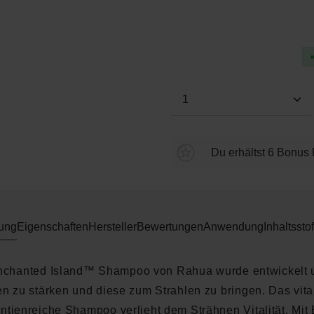
Durchschnittliche Bewertung
Produkt Anzahl: Gi
Du erhältst 6 Bonus 
ung
Eigenschaften
Hersteller
Bewertungen
Anwendung
Inhaltsstof
chanted Island™ Shampoo von Rahua wurde entwickelt 
n zu stärken und diese zum Strahlen zu bringen. Das vit
ntienreiche Shampoo verlieht dem Strähnen Vitalität. Mit 