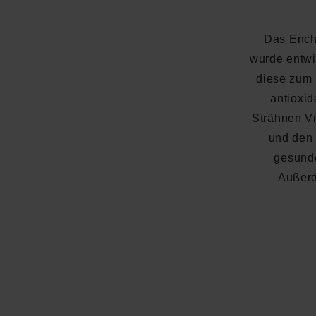
Das Ench
wurde entwi
diese zum 
antioxi
Strähnen Vit
und den 
gesunde
Außerd