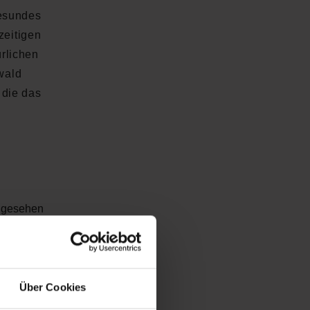
gesundes
zeitigen
rlichen
wald
 die das
ngesehen
Über Cookies