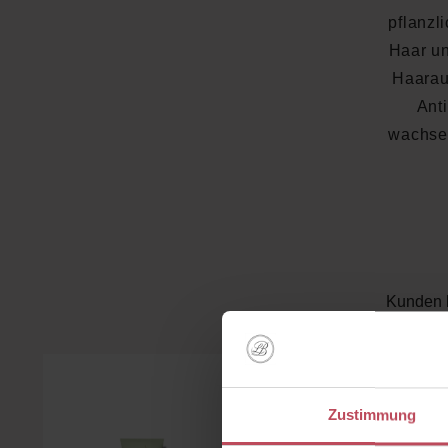
pflanzl
Haar un
Haarau
Ant
wachsen
Kunden 
Produktgalerie überspringen
Zustimmung