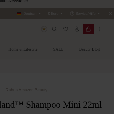
tiful-Newsletter
Deutsch
€
Euro
Service/Hilfe
Du hast 0 Produkte auf dem
Warenkorb enth
Home & Lifestyle
SALE
Beauty-Blog
Rahua Amazon Beauty
sland™ Shampoo Mini 22ml