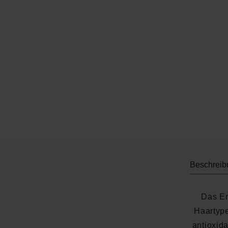
Beschreib
Das En
Haartype
antioxida