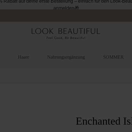
% Rabatt auf deine erste Bestellung – einfach für den Look-Beau
anmelden🎁
Haare
Nahrungsergänzung
SOMMER
überspringen
Enchanted I