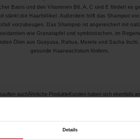
icher Basis und den Vitaminen B6, A, C und E fördert es 
d stärkt die Haarfollikel. Außerdem hilft das Shampoo vor
sfall vorzubeugen. Das Shampoo ist angereichert mit natü
ioxidantien wie Granatapfel und symbiotischen, im Regen
den Ölen aus Guayusa, Rahua, Morete und Sacha Inchi,
gesunde Haarwachstum fördern.
kauften auch
Ähnliche Produkte
Kunden haben sich ebenfalls a
Details