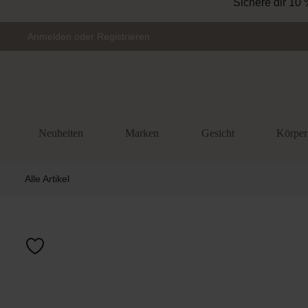
Sichere dir 10 
Zur Hauptnavigation springen
Anmelden
oder
Registrieren
Neuheiten
Marken
Gesicht
Körper
Alle Artikel
Bildergalerie 