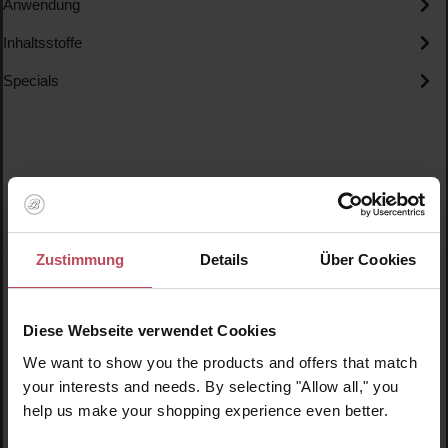
Anwendung
Inhaltsstoffe
Specials
Produktgalerie überspringen
Ähnliche Produkte
Zustimmung
Details
Über Cookies
Diese Webseite verwendet Cookies
We want to show you the products and offers that match
your interests and needs. By selecting "Allow all," you
help us make your shopping experience even better.