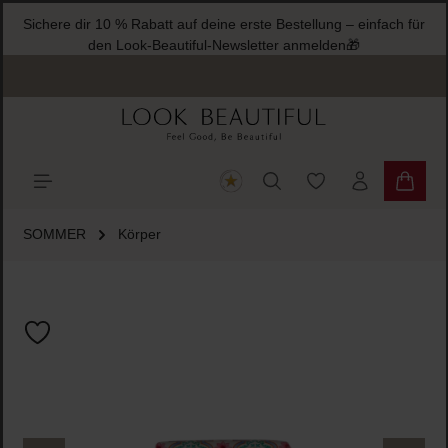
Sichere dir 10 % Rabatt auf deine erste Bestellung – einfach für
halt springen
den Look-Beautiful-Newsletter anmelden🎁
Du hast 0 Produkte
Warenk
SOMMER
Körper
Bildergalerie überspringen