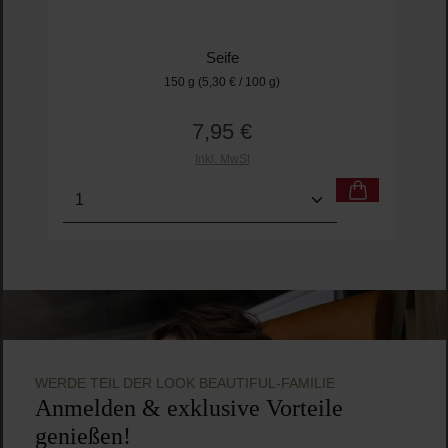
Seife
150 g
(5,30 € / 100 g)
7,95 €
Regulärer Preis:
Inkl. MwSt
Produkt Anzahl: Gib den gewünschten Wert ein o
Pro
WERDE TEIL DER LOOK BEAUTIFUL-FAMILIE
Anmelden & exklusive Vorteile
genießen!