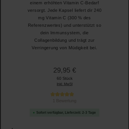
einem erhöhten Vitamin C-Bedarf
versorgt. Jede Kapsel liefert dir 240
mg Vitamin C (300 % des
Referenzwertes) und unterstützt so
dein Immunsystem, die
Collagenbildung und trägt zur
Verringerung von Müdigkeit bei.
29,95 €
60 Stück
Inkl. MwSt
Durchschnittliche Bewertung von 5 von 5 Sternen
1 Bewertung
Sofort verfügbar, Lieferzeit: 2-3 Tage
Produkt Anzahl: Gib den gewünschten Wert ein oder b