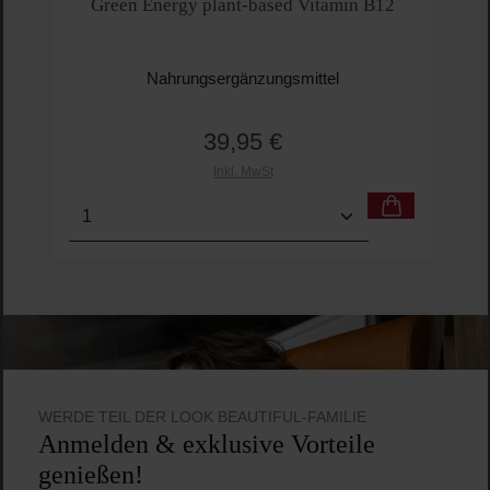
Green Energy plant-based Vitamin B12
Nahrungsergänzungsmittel
39,95 €
Regulärer Preis:
Inkl. MwSt
Produkt Anzahl: Gib den gewünschten Wert ein o
Pro
WERDE TEIL DER LOOK BEAUTIFUL-FAMILIE
Anmelden & exklusive Vorteile
genießen!