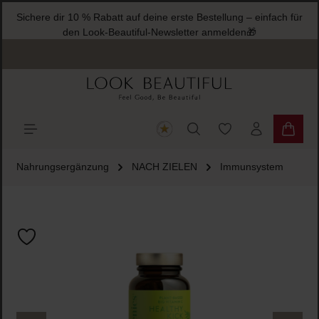
Sichere dir 10 % Rabatt auf deine erste Bestellung – einfach für
halt springen
den Look-Beautiful-Newsletter anmelden🎁
Du hast 0 Produkte
Warenk
Nahrungsergänzung
NACH ZIELEN
Immunsystem
Bildergalerie überspringen