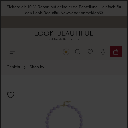
Sichere dir 10 % Rabatt auf deine erste Bestellung – einfach für
halt springen
den Look-Beautiful-Newsletter anmelden🎁
Du hast 0 Produkte
Warenk
Gesicht
Shop by...
Bildergalerie überspringen