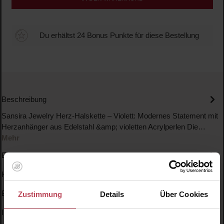
Du erhältst 24 Bonus Punkte für diese Bestellung
Beschreibung
Sansira Jewelry Herz-Halskette – Violett: Modernes Statement mit
Herzanhänger aus Edelstahl &amp; violetten Acrylperlen Die…
Mehr
Eigenschaften
Hersteller
Bewertungen
Zustimmung
Details
Über Cookies
Inhaltsstoffe