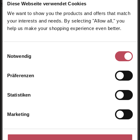
Diese Webseite verwendet Cookies
Specials
We want to show you the products and offers that match
your interests and needs. By selecting "Allow all," you
help us make your shopping experience even better.
Einwilligungsauswahl
Produktgalerie überspringen
Ähnliche Produkte
Notwendig
Neu
N
Präferenzen
N
Statistiken
Marketing