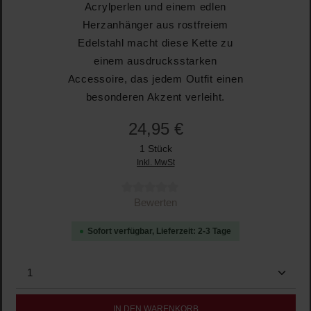
Acrylperlen und einem edlen
Herzanhänger aus rostfreiem
Edelstahl macht diese Kette zu
einem ausdrucksstarken
Accessoire, das jedem Outfit einen
besonderen Akzent verleiht.
24,95 €
1 Stück
Inkl. MwSt
Durchschnittliche Bewertung von 0 von 5 Sternen
Bewerten
Sofort verfügbar, Lieferzeit: 2-3 Tage
Produkt Anzahl: Gib den gewünschten Wert ein oder b
IN DEN WARENKORB