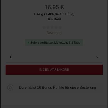
16,95 €
1.14 g
(1.486,84 € / 100 g)
Inkl. MwSt
Durchschnittliche Bewertung von 0 von 5 Sternen
Bewerten
Sofort verfügbar, Lieferzeit: 2-3 Tage
Produkt Anzahl: Gib den gewünschten Wert ein oder b
IN DEN WARENKORB
Du erhältst 16 Bonus Punkte für diese Bestellung