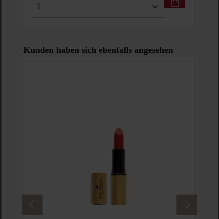
Produkt Anzahl: Gib den gewünschten Wert ein o
Pro
Produktgalerie überspringen
Kunden haben sich ebenfalls angesehen