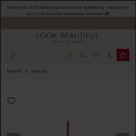
Sichere dir 10 % Rabatt auf deine erste Bestellung – einfach für
halt springen
den Look-Beautiful-Newsletter anmelden🎁
Du hast 0 Produkte
Warenk
Gesicht
Shop by...
Bildergalerie überspringen