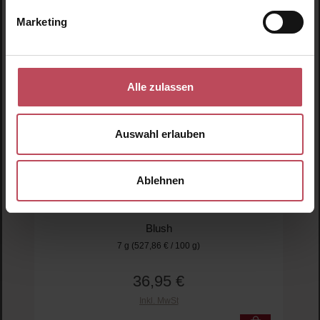
Marketing
Alle zulassen
Auswahl erlauben
NUDESTIX
NUDIES Blush Stick – Picante
Ablehnen
Blush
7 g
(527,86 € / 100 g)
36,95 €
Regulärer Preis:
Inkl. MwSt