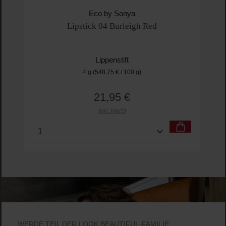
Eco by Sonya
Lipstick 04 Burleigh Red
Lippenstift
4 g
(548,75 € / 100 g)
21,95 €
Regulärer Preis:
Inkl. MwSt
Produkt Anzahl: Gib den gewünschten Wert ein o
Pro
WERDE TEIL DER LOOK BEAUTIFUL-FAMILIE