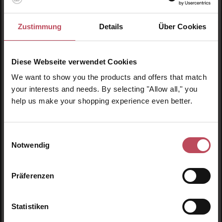
Winter Skin - Feuchtigkeitspflege
Zustimmung
Details
Über Cookies
Selbstbräuner (Gesicht und Körper)
200 ml
(10,98 € / 100 ml)
Diese Webseite verwendet Cookies
21,95 €
Regulärer Preis:
We want to show you the products and offers that match
Inkl. MwSt
your interests and needs. By selecting "Allow all," you
help us make your shopping experience even better.
Pro
Details
Einwilligungsauswahl
Notwendig
Produktgalerie überspringen
Ähnliche Produkte
Neu
N
Präferenzen
N
Statistiken