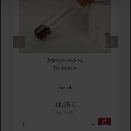
ĀSMI AYURVEDA
Tea Infuser
Teesieb
13,95 €
Regulärer Preis:
Inkl. MwSt
Produkt Anzahl: Gib den gewünschten Wert ein o
Pro