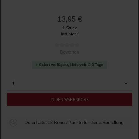
13,95 €
1 Stück
Inkl. MwSt
Durchschnittliche Bewertung von 0 von 5 Sternen
Bewerten
Sofort verfügbar, Lieferzeit: 2-3 Tage
Produkt Anzahl: Gib den gewünschten Wert ein oder b
IN DEN WARENKORB
Du erhältst 13 Bonus Punkte für diese Bestellung