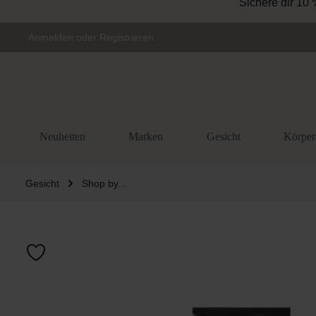
Sichere dir 10 
Zur Hauptnavigation springen
Anmelden
oder
Registrieren
Neuheiten
Marken
Gesicht
Körper
Gesicht
Shop by...
Bildergalerie 