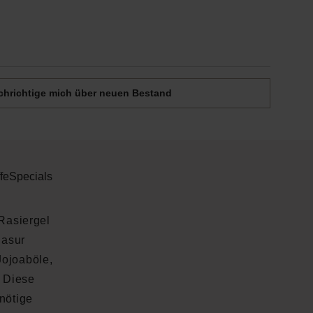
Deine Email
hrichtige mich über neuen Bestand
fe
Specials
Rasiergel
Rasur
Jojoaböle,
 Diese
nötige