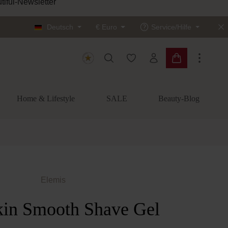
tiful-Newsletter
Deutsch
€
Euro
Service/Hilfe
Du hast 0 Produkte auf dem
Warenkorb enth
Home & Lifestyle
SALE
Beauty-Blog
Elemis
in Smooth Shave Gel