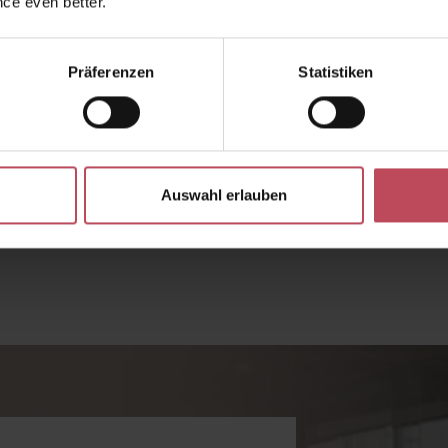
ce even better.
Präferenzen
Statistiken
Auswahl erlauben
 Wert ein oder benutze die Schaltflächen 