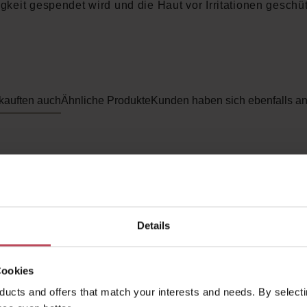
gkeit gespendet wird und die Haut vor Irritationen geschüt
kauften auch
Ähnliche Produkte
Kunden haben sich ebenfalls a
Details
Cookies
ucts and offers that match your interests and needs. By selectin