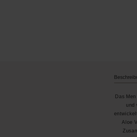
Beschreib
Das Men 
und 
entwickel
Aloe 
Zusam