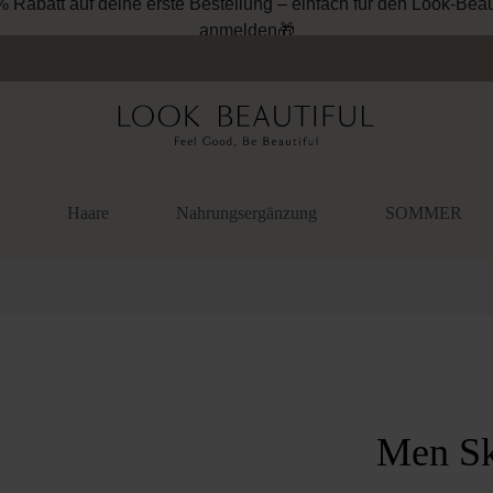
% Rabatt auf deine erste Bestellung – einfach für den Look-Beau
anmelden🎁
Haare
Nahrungsergänzung
SOMMER
überspringen
Men Sk