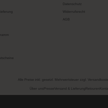
Datenschutz
ieferung
Widerrufsrecht
AGB
gramm
tscheine
Alle Preise inkl. gesetzl. Mehrwertsteuer zzgl.
Versandkost
Über uns
Presse
Versand & Lieferung
Retouren
Konta