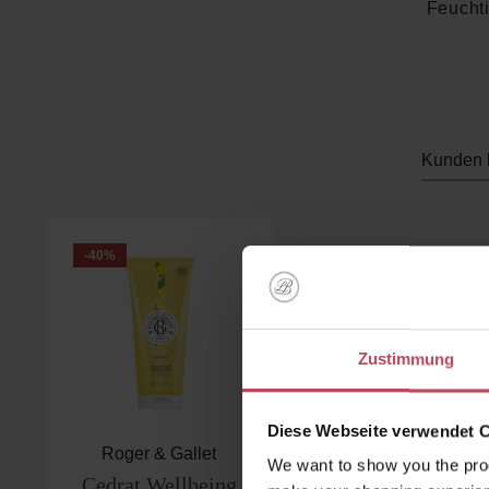
Feuchti
Kunden 
Produktgalerie überspringen
-40
%
Zustimmung
Diese Webseite verwendet 
Roger & Gallet
We want to show you the prod
Cedrat Wellbeing