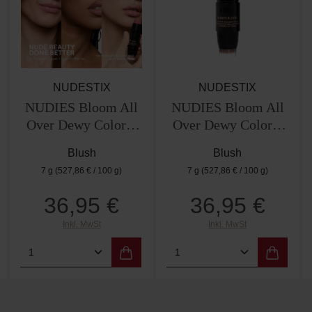
NUDESTIX
NUDESTIX
NUDIES Bloom All
NUDIES Bloom All
Over Dewy Color –
Over Dewy Color –
Lilac Love
Bohemian Rose
Blush
Blush
7 g
(527,86 € / 100 g)
7 g
(527,86 € / 100 g)
36,95 €
36,95 €
Regulärer Preis:
Regulärer Preis:
Inkl. MwSt
Inkl. MwSt
 Wert ein oder benutze die Schaltflächen 
Gib den gewünschten Wert ein oder benutz
Produkt Anzahl: Gib den gewünschten W
Produkt Anzahl: Gi