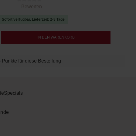
 von 0 von 5 Sternen
Bewerten
Sofort verfügbar, Lieferzeit: 2-3 Tage
b den gewünschten Wert ein oder benutze d
IN DEN WARENKORB
 Punkte für diese Bestellung
fe
Specials
ende