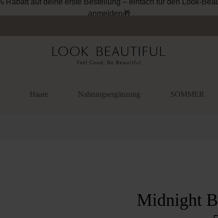
% Rabatt auf deine erste Bestellung – einfach für den Look-Beau
anmelden🎁
Haare
Nahrungsergänzung
SOMMER
überspringen
Midnight B