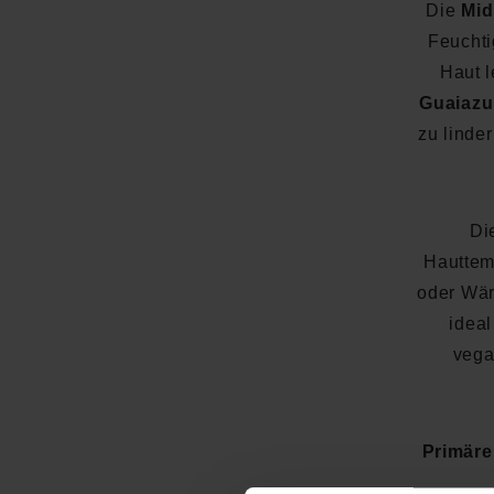
Die
Mid
Feuchti
Haut 
Guaiazu
zu linde
Di
Hauttem
oder Wä
ideal
vega
Primäre