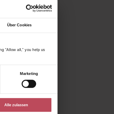
 klaren,
Über Cookies
Reizungen
rische
g "Allow all," you help us
zende Haut
Haut &
Marketing
 dafür,
er und
ekte Wahl
Alle zulassen
n?
Die
rung und