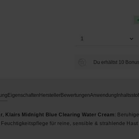
Durchschnittliche Bewertung
Produkt Anzahl: Gi
Du erhältst 10 Bonus
ung
Eigenschaften
Hersteller
Bewertungen
Anwendung
Inhaltsstof
r, Klairs Midnight Blue Clearing Water Cream
: Beruhig
Feuchtigkeitspflege für reine, sensible & strahlende Haut