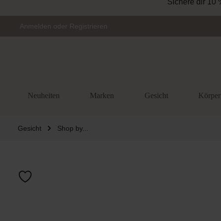
Sichere dir 10 
Zur Hauptnavigation springen
Anmelden
oder
Registrieren
Neuheiten
Marken
Gesicht
Körper
Gesicht
Shop by...
Bildergalerie 