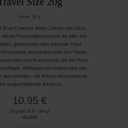
Travel Size 20g
Inhalt:
20 g
t Blue Clearing Water Cream von Dear,
ie ideale Feuchtigkeitscreme für alle, die
sibler, gestresster oder unreiner Haut
erfrischende, wasserbasierte Gel-Textur
Guaiazulen und Niacinamid, um die Haut
beruhigen, Rötungen zu lindern und den
ar aufzuhellen – für frische Ausstrahlung
nd langanhaltende Balance.
10,95 €
20 g
(54,75 € / 100 g)
Inkl. MwSt