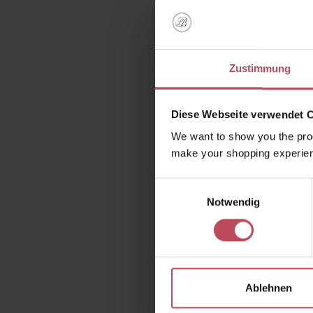
Zustimmung
K
Diese Webseite verwendet 
We want to show you the prod
Ve
make your shopping experien
Einwilligungsauswahl
Notwendig
Wie so
dass 
sichtbar
Ablehnen
für a
durchda