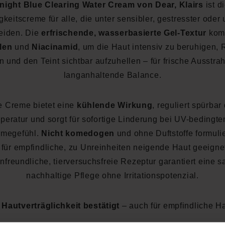
night Blue Clearing Water Cream von Dear, Klairs
ist d
gkeitscreme für alle, die unter sensibler, gestresster oder 
leiden. Die
erfrischende, wasserbasierte Gel-Textur
komb
len
und
Niacinamid
, um die Haut intensiv zu beruhigen,
rn und den Teint sichtbar aufzuhellen – für frische Ausstra
langanhaltende Balance.
e Creme bietet eine
kühlende Wirkung
, reguliert spürbar
peratur und sorgt für sofortige Linderung bei UV-bedingte
rmegefühl.
Nicht komedogen
und ohne Duftstoffe formulier
 für empfindliche, zu Unreinheiten neigende Haut geeigne
nfreundliche, tierversuchsfreie Rezeptur garantiert eine sa
nachhaltige Pflege ohne Irritationspotenzial.
 Hautverträglichkeit bestätigt
– auch für empfindliche H