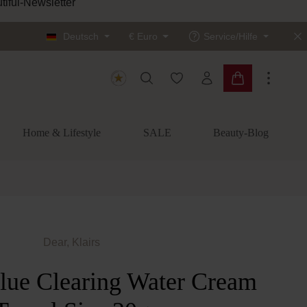
tiful-Newsletter
Deutsch
€
Euro
Service/Hilfe
Du hast 0 Produkte auf dem
Warenkorb enth
Home & Lifestyle
SALE
Beauty-Blog
Dear, Klairs
lue Clearing Water Cream