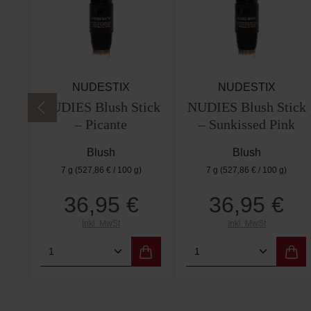
NUDESTIX
NUDESTIX
NUDIES Blush Stick
NUDIES Blush Stick
– Picante
– Sunkissed Pink
Blush
Blush
7 g
(527,86 € / 100 g)
7 g
(527,86 € / 100 g)
36,95 €
36,95 €
Regulärer Preis:
Regulärer Preis:
Inkl. MwSt
Inkl. MwSt
Produkt Anzahl: Gib den gewünschten
Produkt Anzahl: 