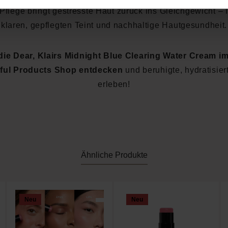
 Pflege bringt gestresste Haut zurück ins Gleichgewicht – 
klaren, gepflegten Teint und nachhaltige Hautgesundheit.
 die Dear, Klairs Midnight Blue Clearing Water Cream i
iful Products Shop entdecken
und beruhigte, hydratisier
erleben!
Ähnliche Produkte
Neu
Neu