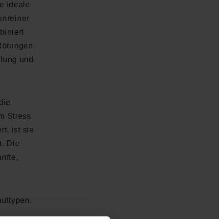
ie ideale
unreiner
iniert
 Rötungen
hlung und
 die
m Stress
t, ist sie
t. Die
nfte,
auttypen.