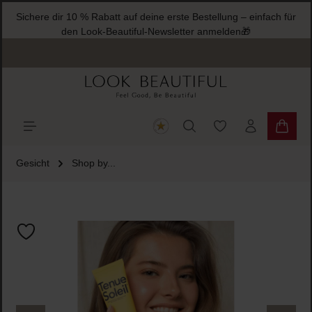
Sichere dir 10 % Rabatt auf deine erste Bestellung – einfach für
halt springen
den Look-Beautiful-Newsletter anmelden🎁
Du hast 0 Produkte
Warenk
Gesicht
Shop by...
Bildergalerie überspringen