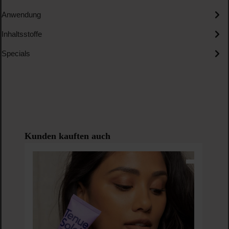
Anwendung
Inhaltsstoffe
Specials
Produktgalerie überspringen
Kunden kauften auch