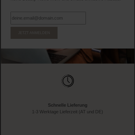
WERDE TEIL DER LOOK BEAUTIFUL-FAMILIE
Anmelden & exklusive Vorteile
genießen!
Melde dich jetzt zum Newsletter an und erhalte als
Dankeschön 10 %* auf deinen ersten Einkauf. Verpasse
keine Beauty-News mehr und erhalte exklusive Rabatte!
JETZT ANMELDEN