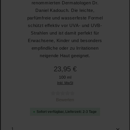
renommierten Dermatologen Dr.
Daniel Kadouch. Die leichte,
parfümfreie und wasserfeste Formel
schützt effektiv vor UVA- und UVB-
Strahlen und ist damit perfekt für
Erwachsene, Kinder und besonders
empfindliche oder zu Irritationen
neigende Haut geeignet.
23,95 €
100 ml
Inkl. MwSt
Durchschnittliche Bewertung von 0 von 5 Sternen
Bewerten
Sofort verfügbar, Lieferzeit: 2-3 Tage
Produkt Anzahl: Gib den gewünschten Wert ein oder b