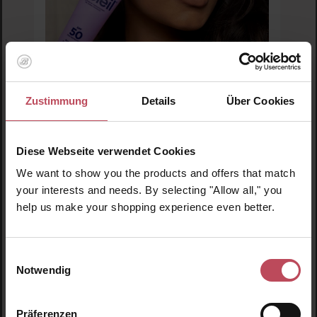
Zustimmung
Details
Über Cookies
Tenue Soleil
Diese Webseite verwendet Cookies
Mineral Sunscreen SPF50 100ml
We want to show you the products and offers that match
your interests and needs. By selecting "Allow all," you
Sonnencreme
help us make your shopping experience even better.
26,95 €
Regulärer Preis:
Einwilligungsauswahl
Inkl. MwSt
Notwendig
Produkt Anzahl: Gib den gewünschten Wert ein o
Pro
Präferenzen