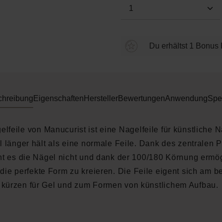
Produkt Anzahl: Gi
Du erhältst 1 Bonus 
chreibung
Eigenschaften
Hersteller
Bewertungen
Anwendung
Spe
elfeile von Manucurist ist eine Nagelfeile für künstliche N
l länger hält als eine normale Feile. Dank des zentralen P
t es die Nägel nicht und dank der 100/180 Körnung ermögl
 die perfekte Form zu kreieren. Die Feile eigent sich am 
kürzen für Gel und zum Formen von künstlichem Aufbau.