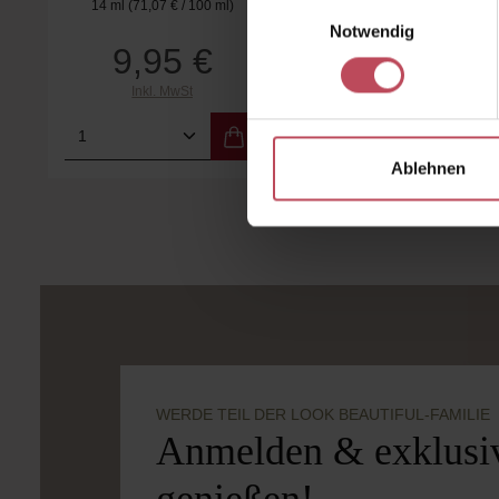
Einwilligungsauswahl
14 ml
(71,07 € / 100 ml)
Notwendig
9,95 €
Regulärer Preis:
Inkl. MwSt
Produkt Anzahl: Gib den gewünschten
Ablehnen
WERDE TEIL DER LOOK BEAUTIFUL-FAMILIE
Anmelden & exklusiv