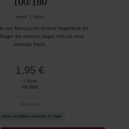
100/180
Inhalt:
1 Stück
le von Manucurist ist eine Nagelfeile für
 Nägel die viermal länger hält als eine
normale Feile.
1,95 €
1 Stück
Inkl. MwSt
 von 0 von 5 Sternen
Bewerten
Sofort verfügbar, Lieferzeit: 2-3 Tage