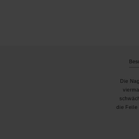
Bes
Die Nag
vierma
schwäch
die Feile