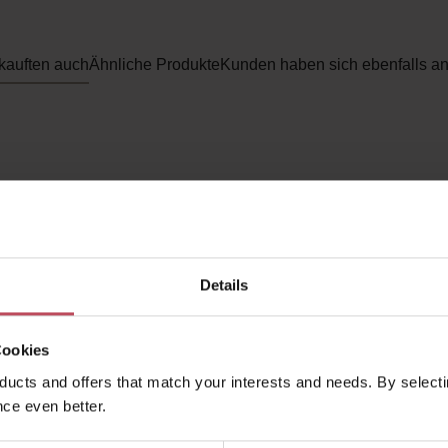
kauften auch
Ähnliche Produkte
Kunden haben sich ebenfalls a
Details
Cookies
ucts and offers that match your interests and needs. By selectin
ce even better.