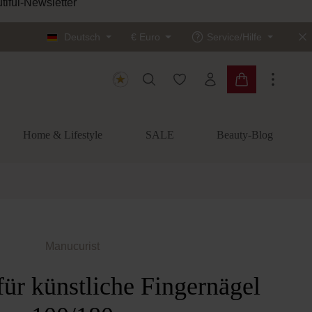
tiful-Newsletter
Deutsch
€
Euro
Service/Hilfe
Du hast 0 Produkte auf dem
Warenkorb enth
Home & Lifestyle
SALE
Beauty-Blog
Manucurist
für künstliche Fingernägel