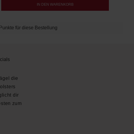
b den gewünschten Wert ein oder benutze d
IN DEN WARENKORB
Punkte für diese Bestellung
cials
ägel die
olsters
icht dir
besten zum