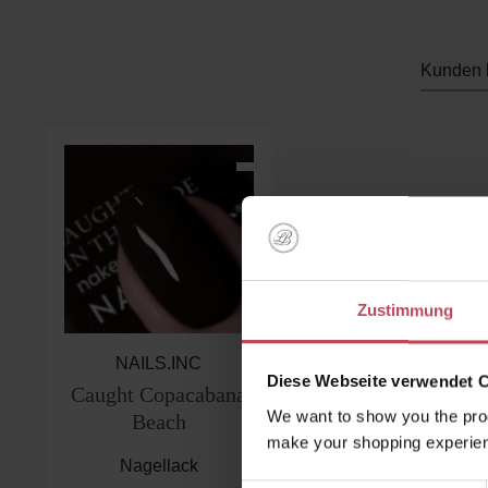
Kunden 
Produktgalerie überspringen
Zustimmung
NAILS.INC
Diese Webseite verwendet 
Caught Copacabana
We want to show you the prod
Beach
make your shopping experien
Nagellack