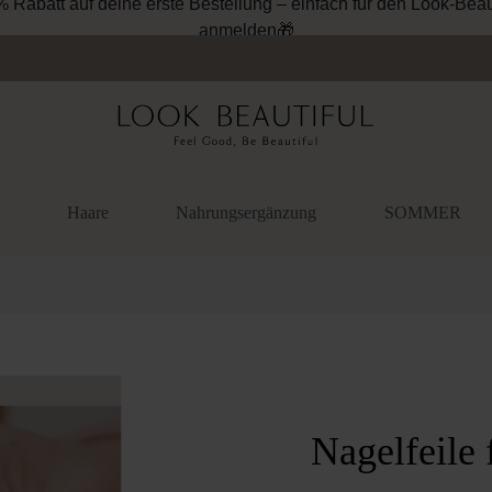
% Rabatt auf deine erste Bestellung – einfach für den Look-Beau
anmelden🎁
Haare
Nahrungsergänzung
SOMMER
überspringen
Nagelfeile 